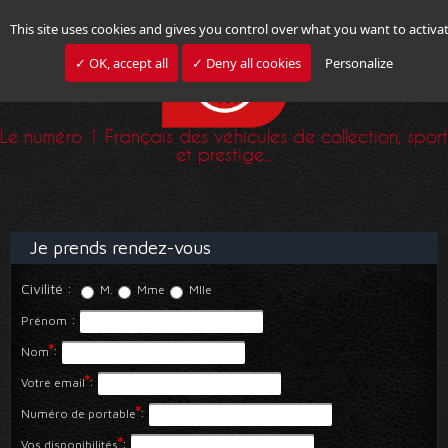
This site uses cookies and gives you control over what you want to activa
✓ OK, accept all
✓ Deny all cookies
Personalize
Le numéro 1 Français des véhicules de collection, sport
et prestige...
Je prends rendez-vous
Civilité
:
M.
Mme
Mlle
:
Prénom
*
:
Nom
*
:
Votre email
*
:
Numéro de portable
*
:
Vos disponibilités