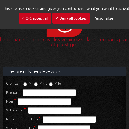
This site uses cookies and gives you control over what you want to activa
✓ OK, accept all
✓ Deny all cookies
Personalize
Le numéro 1 Français des véhicules de collection, sport
et prestige...
Je prends rendez-vous
Civilité
:
M.
Mme
Mlle
:
Prénom
*
:
Nom
*
:
Votre email
*
:
Numéro de portable
*
:
Vos disponibilités