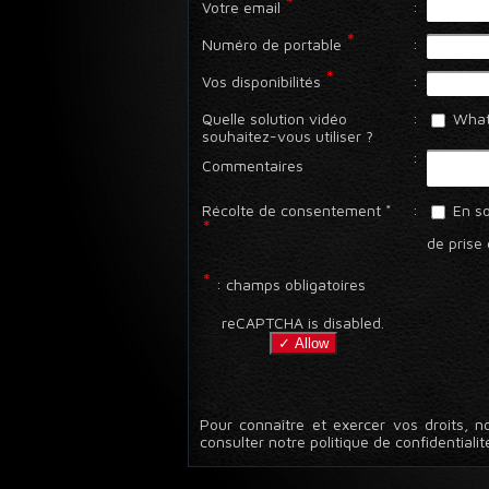
*
Votre email
:
*
Numéro de portable
:
*
Vos disponibilités
:
Quelle solution vidéo
:
What
souhaitez-vous utiliser ?
:
Commentaires
Récolte de consentement *
:
En so
*
de prise 
*
: champs obligatoires
reCAPTCHA is disabled.
✓ Allow
Pour connaître et exercer vos droits, n
consulter notre politique de confidentialit