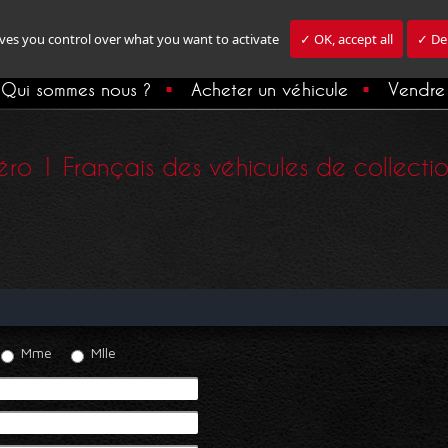
ives you control over what you want to activate
✓ OK, accept all
✓ Den
Qui sommes nous ?
Acheter un véhicule
Vendre 
ro 1 Français des véhicules de collection,
Mme
Mlle