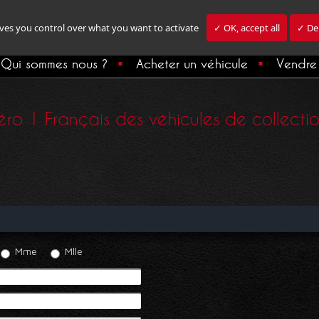
ives you control over what you want to activate
✓ OK, accept all
✓ Den
Qui sommes nous ?
Acheter un véhicule
Vendre 
ro 1 Français des véhicules de collection,
Mme
Mlle