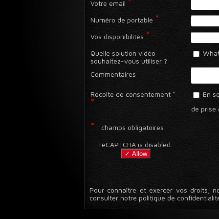
*
Votre email
:
*
Numéro de portable
:
*
Vos disponibilités
:
Quelle solution vidéo
:
What
souhaitez-vous utiliser ?
:
Commentaires
Récolte de consentement *
:
En so
*
de prise 
*
: champs obligatoires
reCAPTCHA is disabled.
✓ Allow
Pour connaître et exercer vos droits, n
consulter notre politique de confidentialit