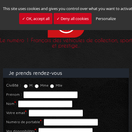
This site uses cookies and gives you control over what you want to activa
✓ OK, accept all
✓ Deny all cookies
Personalize
Le numéro 1 Français des véhicules de collection, sport
et prestige...
Je prends rendez-vous
Civilité
:
M.
Mme
Mlle
:
Prénom
*
:
Nom
*
:
Votre email
*
:
Numéro de portable
*
:
Vos disponibilités