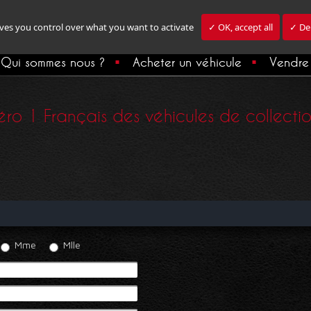
ives you control over what you want to activate
✓ OK, accept all
✓ Den
Qui sommes nous ?
Acheter un véhicule
Vendre 
ro 1 Français des véhicules de collection,
Mme
Mlle