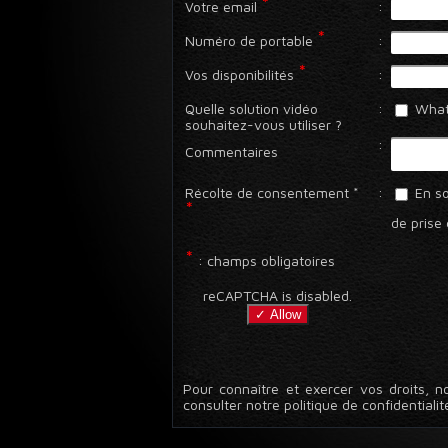
*
Votre email
:
*
Numéro de portable
:
*
Vos disponibilités
:
Quelle solution vidéo
:
What
souhaitez-vous utiliser ?
:
Commentaires
Récolte de consentement *
:
En so
*
de prise 
*
: champs obligatoires
reCAPTCHA is disabled.
✓ Allow
Pour connaître et exercer vos droits, n
consulter notre politique de confidentialit