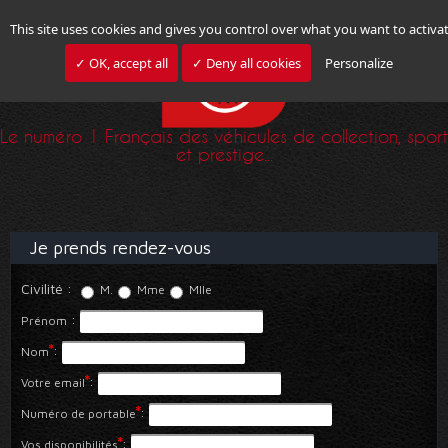
This site uses cookies and gives you control over what you want to activa
✓ OK, accept all
✓ Deny all cookies
Personalize
Le numéro 1 Français des véhicules de collection, sport
et prestige...
Je prends rendez-vous
Civilité
:
M.
Mme
Mlle
:
Prénom
*
:
Nom
*
:
Votre email
*
:
Numéro de portable
*
:
Vos disponibilités