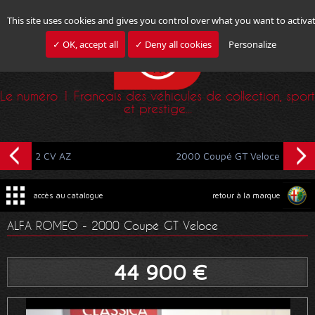
This site uses cookies and gives you control over what you want to activa
✓ OK, accept all
✓ Deny all cookies
Personalize
Le numéro 1 Français des véhicules de collection, sport
et prestige...
2 CV AZ
2000 Coupé GT Veloce
accès au catalogue
retour à la marque
ALFA ROMEO - 2000 Coupé GT Veloce
44 900 €