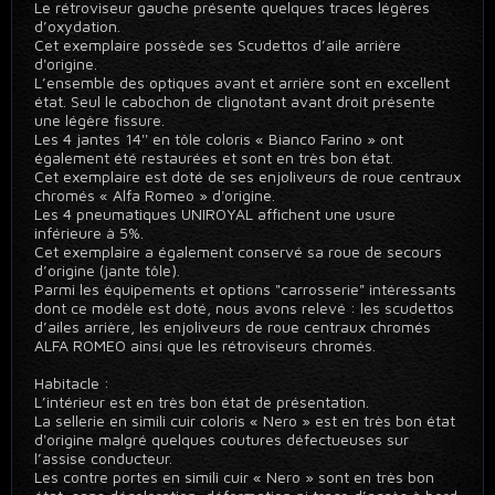
Le rétroviseur gauche présente quelques traces légères
d’oxydation.
Cet exemplaire possède ses Scudettos d’aile arrière
d'origine.
L’ensemble des optiques avant et arrière sont en excellent
état. Seul le cabochon de clignotant avant droit présente
une légère fissure.
Les 4 jantes 14'' en tôle coloris « Bianco Farino » ont
également été restaurées et sont en très bon état.
Cet exemplaire est doté de ses enjoliveurs de roue centraux
chromés « Alfa Romeo » d'origine.
Les 4 pneumatiques UNIROYAL affichent une usure
inférieure à 5%.
Cet exemplaire a également conservé sa roue de secours
d’origine (jante tôle).
Parmi les équipements et options "carrosserie" intéressants
dont ce modèle est doté, nous avons relevé : les scudettos
d’ailes arrière, les enjoliveurs de roue centraux chromés
ALFA ROMEO ainsi que les rétroviseurs chromés.
Habitacle :
L’intérieur est en très bon état de présentation.
La sellerie en simili cuir coloris « Nero » est en très bon état
d'origine malgré quelques coutures défectueuses sur
l’assise conducteur.
Les contre portes en simili cuir « Nero » sont en très bon