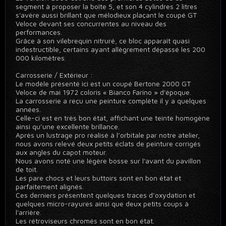
segment à proposer la boîte 5, et son 4 cylindres 2 litres
s'avère aussi brillant que mélodieux plaçant le coupé GT
Veloce devant ses concurrentes au niveau des
performances.
Grâce à son vilebrequin nitruré, ce bloc apparaît quasi
indestructible, certains ayant allègrement dépassé les 200
000 kilomètres.
Carrosserie / Extérieur :
Le modèle présenté ici est un coupé Bertone 2000 GT
Veloce de mai 1972 coloris « Bianco Farino » d'époque.
La carrosserie a reçu une peinture complète il y a quelques
années.
Celle-ci est en très bon état, affichant une teinte homogène
ainsi qu’une excellente brillance.
Après un lustrage pro réalisé à l’orbitale par notre atelier,
nous avons relevé deux petits éclats de peinture corrigés
aux angles du capot moteur.
Nous avons noté une légère bosse sur l'avant du pavillon
de toit.
Les pare chocs et leurs buttoirs sont en bon état et
parfaitement alignés.
Ces derniers présentent quelques traces d’oxydation et
quelques micro-rayures ainsi que deux petits coups à
l'arrière.
Les rétroviseurs chromés sont en bon état.