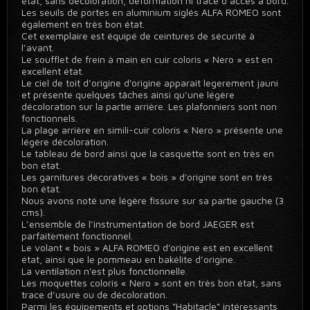
état, sans décoloration, déformation ni trace d’accès à bord.
Les seuils de portes en aluminium siglés ALFA ROMEO sont
également en très bon état.
Cet exemplaire est équipé de ceintures de sécurité à
l’avant.
Le soufflet de frein à main en cuir coloris « Nero » est en
excellent état.
Le ciel de toit d’origine d'origine apparait legerement jauni
et présente quelques tâches ainsi qu’une légère
décoloration sur la partie arrière. Les plafonniers sont non
fonctionnels.
La plage arrière en simili-cuir coloris « Nero » présente une
légère décoloration.
Le tableau de bord ainsi que la casquette sont en très en
bon état.
Les garnitures décoratives « bois » d'origine sont en très
bon état.
Nous avons noté une légère fissure sur sa partie gauche (3
cms).
L’ensemble de l’instrumentation de bord JAEGER est
parfaitement fonctionnel.
Le volant « bois » ALFA ROMEO d'origine est en excellent
état, ainsi que le pommeau en bakélite d’origine.
La ventilation n'est plus fonctionnelle.
Les moquettes coloris « Nero » sont en très bon état, sans
trace d’usure ou de décoloration.
Parmi les équipements et options "Habitacle" intéressants