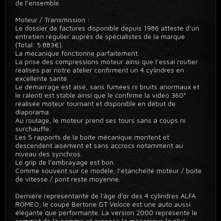
de l’ensemble.
Moteur / Transmission :
Le dossier de factures disponible depuis 1986 atteste d’un
entretien régulier auprès de spécialistes de la marque
(Total: 5.883€).
La mécanique fonctionne parfaitement.
La prise des compressions moteur ainsi que l’essai routier
réalisés par notre atelier confirment un 4 cylindres en
excellente santé.
Le démarrage est aisé, sans fumées ni bruits anormaux et
le ralenti est stable ainsi que le confirme la vidéo 360°
réalisée moteur tournant et disponible en début de
diaporama.
Au roulage, le moteur prend ses tours sans à coups ni
surchauffe.
Les 5 rapports de la boite mécanique montent et
descendent aisément et sans accrocs notamment au
niveau des synchros.
Le grip de l’embrayage est bon.
Comme souvent sur ce modèle, l’étanchéité moteur / boite
de vitesse / pont reste moyenne.
Dernière représentante de l'âge d'or des 4 cylindres ALFA
ROMEO, le coupé Bertone GT Veloce est une auto aussi
élégante que performante. La version 2000 représente le
sommet de la gamme et propose la mécanique la plus