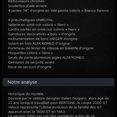
Rétroviseurs chromés
Scudettos d’aile arrière
4 jantes 14’’ d'origine en tôle peinte coloris « Bianco Farino»
4 pneumatiques UNIROYAL
Sellerie en simili cuir coloris « Nero »
Contre portes en simili cuir coloris « Nero »
Garnitures décoratives « bois » d'origine
Instrumentation de bord JAEGER d'origine
Volant en bois ALFA ROMEO d’origine
Pommeau de levier de vitesse en Bakélite d’origine
Moquettes coloris « Nero »
Seuils de porte aluminium siglés ALFA ROMEO
Ceintures de sécurité avant
Roue de secours d’origine
Notre analyse
Historique du modèle :
Dessiné par le célèbre designer italien Giugiaro, alors âgé de
22 ans lorsqu'il travaillait pour BERTONE, le coupé 2000 GT
Veloce représente l'ultime évolution de la famille des GT
apparue avec la 1600 GT en 1963.
La version 2000 est une des premières autos de ce