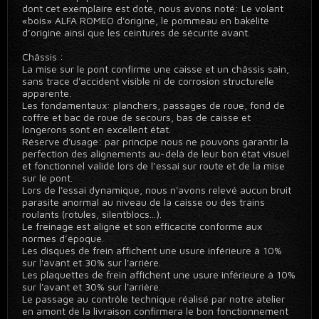
dont cet exemplaire est doté, nous avons noté: Le volant
«bois» ALFA ROMEO d'origine, le pommeau en bakélite
d’origine ainsi que les ceintures de sécurité avant.
Châssis :
La mise sur le pont confirme une caisse et un châssis sain,
sans trace d'accident visible ni de corrosion structurelle
apparente.
Les fondamentaux: planchers, passages de roue, fond de
coffre et bac de roue de secours, bas de caisse et
longerons sont en excellent état.
Réserve d'usage: par principe nous ne pouvons garantir la
perfection des alignements au-delà de leur bon état visuel
et fonctionnel validé lors de l’essai sur route et de la mise
sur le pont.
Lors de l'essai dynamique, nous n'avons relevé aucun bruit
parasite anormal au niveau de la caisse ou des trains
roulants (rotules, silentblocs...).
Le freinage est aligné et son efficacité conforme aux
normes d’époque.
Les disques de frein affichent une usure inférieure à 10%
sur l'avant et 30% sur l'arrière.
Les plaquettes de frein affichent une usure inférieure à 10%
sur l'avant et 30% sur l'arrière.
Le passage au contrôle technique réalisé par notre atelier
en amont de la livraison confirmera le bon fonctionnement