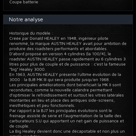
Coupe batterie
Notre analyse
Historique du modèle :
Créée par Donald HEALEY en 1948, ingénieur pilote
renommé, la marque AUSTIN HEALEY avait pour ambition de
produire des roadsters performants et abordables.
D'abord proposé en version 4 cylindres (la 100/4), le
roadster AUSTIN HEALEY passe rapidement au 6 cylindres 3
litres pour plus de couple et de puissance : c'est la fameuse
"big" Healey 3000.
En 1963, AUSTIN HEALEY présente l'ultime évolution de la
3000 : la BJ8 MK III qui sera produite jusqu'en 1968.
Les principales améliorations dont bénéficiait la MK II sont
reconduites, comme la nouvelle calandre permettant
d'optimiser le refroidissement et surtout les vitres latérales
montantes en lieu et place des antiques side-screens,
inesthétiques et peu fonctionnels.
Par rapport à la BJ7 les principales évolutions sont le
freinage assisté de série et l'augmentation de la taille des
carburateurs S.U qui apportent un net gain de puissance et
de couple.
La Big Healey devient donc une décapotable et non plus un