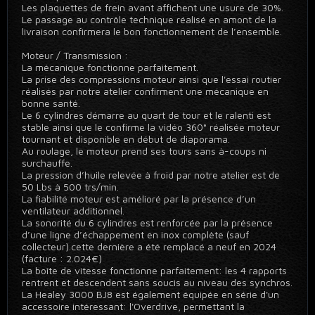
Les plaquettes de frein avant affichent une usure de 30%.
Le passage au contrôle technique réalisé en amont de la
livraison confirmera le bon fonctionnement de l’ensemble.
Moteur / Transmission :
La mécanique fonctionne parfaitement.
La prise des compressions moteur ainsi que l'essai routier
réalisés par notre atelier confirment une mécanique en
bonne santé.
Le 6 cylindres démarre au quart de tour et le ralenti est
stable ainsi que le confirme la vidéo 360° réalisée moteur
tournant et disponible en début de diaporama.
Au roulage, le moteur prend ses tours sans à-coups ni
surchauffe.
La pression d’huile relevée à froid par notre atelier est de
50 Lbs à 500 trs/min.
La fiabilité moteur est amélioré par la présence d’un
ventilateur additionnel.
La sonorité du 6 cylindres est renforcée par la présence
d’une ligne d’échappement en inox complète (sauf
collecteur).cette dernière a été remplacé a neuf en 2024
(facture : 2.024€)
La boîte de vitesse fonctionne parfaitement: les 4 rapports
rentrent et descendent sans soucis au niveau des synchros.
La Healey 3000 BJ8 est également équipée en série d'un
accessoire intéressant: l'Overdrive, permettant la