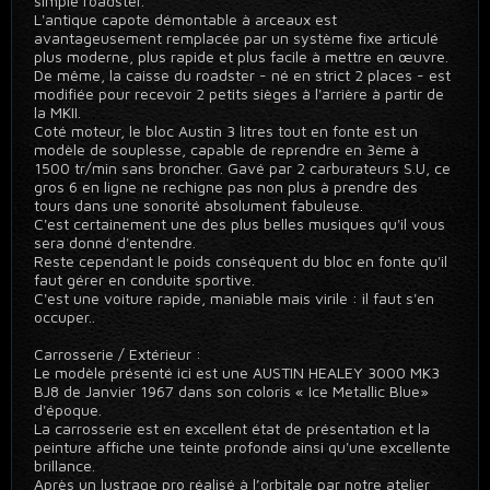
simple roadster.
L'antique capote démontable à arceaux est
avantageusement remplacée par un système fixe articulé
plus moderne, plus rapide et plus facile à mettre en œuvre.
De même, la caisse du roadster - né en strict 2 places - est
modifiée pour recevoir 2 petits sièges à l'arrière à partir de
la MKII.
Coté moteur, le bloc Austin 3 litres tout en fonte est un
modèle de souplesse, capable de reprendre en 3ème à
1500 tr/min sans broncher. Gavé par 2 carburateurs S.U, ce
gros 6 en ligne ne rechigne pas non plus à prendre des
tours dans une sonorité absolument fabuleuse.
C'est certainement une des plus belles musiques qu'il vous
sera donné d'entendre.
Reste cependant le poids conséquent du bloc en fonte qu'il
faut gérer en conduite sportive.
C'est une voiture rapide, maniable mais virile : il faut s'en
occuper..
Carrosserie / Extérieur :
Le modèle présenté ici est une AUSTIN HEALEY 3000 MK3
BJ8 de Janvier 1967 dans son coloris « Ice Metallic Blue»
d'époque.
La carrosserie est en excellent état de présentation et la
peinture affiche une teinte profonde ainsi qu'une excellente
brillance.
Après un lustrage pro réalisé à l’orbitale par notre atelier