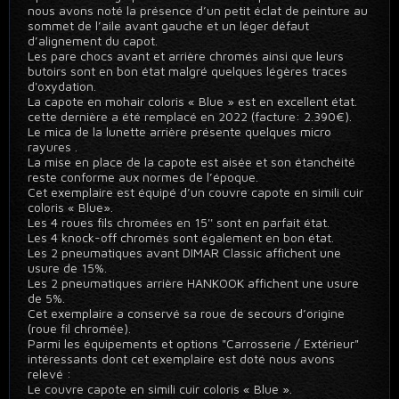
nous avons noté la présence d’un petit éclat de peinture au
sommet de l’aile avant gauche et un léger défaut
d’alignement du capot.
Les pare chocs avant et arrière chromés ainsi que leurs
butoirs sont en bon état malgré quelques légères traces
d'oxydation.
La capote en mohair coloris « Blue » est en excellent état.
cette dernière a été remplacé en 2022 (facture: 2.390€).
Le mica de la lunette arrière présente quelques micro
rayures .
La mise en place de la capote est aisée et son étanchéité
reste conforme aux normes de l’époque.
Cet exemplaire est équipé d’un couvre capote en simili cuir
coloris « Blue».
Les 4 roues fils chromées en 15'' sont en parfait état.
Les 4 knock-off chromés sont également en bon état.
Les 2 pneumatiques avant DIMAR Classic affichent une
usure de 15%.
Les 2 pneumatiques arrière HANKOOK affichent une usure
de 5%.
Cet exemplaire a conservé sa roue de secours d’origine
(roue fil chromée).
Parmi les équipements et options "Carrosserie / Extérieur"
intéressants dont cet exemplaire est doté nous avons
relevé :
Le couvre capote en simili cuir coloris « Blue ».