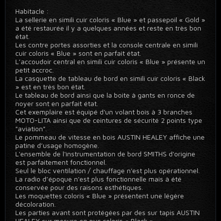
Habitacle :
La sellerie en simili cuir coloris « Blue » et passepoil « Gold »
a été restaurée il y a quelques années et reste en très bon
état.
Les contre portes assorties et la console centrale en simili
cuir coloris « Blue » sont en parfait état.
L’accoudoir central en simili cuir coloris « Blue » présente un
petit accroc.
La casquette de tableau de bord en simili cuir coloris « Black
» est en très bon état.
Le tableau de bord ainsi que la boite à gants en ronce de
noyer sont en parfait état.
Cet exemplaire est équipé d'un volant bois à 3 branches
MOTO-LITA ainsi que de ceintures de sécurité 2 points type
"aviation".
Le pommeau de vitesse en bois AUSTIN HEALEY affiche une
patine d’usage homogène.
L'ensemble de l'instrumentation de bord SMITHS d'origine
est parfaitement fonctionnel.
Seul le bloc ventilation / chauffage n'est plus opérationnel.
La radio d’époque n'est plus fonctionnelle mais à été
conservée pour des raisons esthétiques.
Les moquettes coloris « Blue » présentent une légère
décoloration.
Les parties avant sont protégées par des sur tapis AUSTIN
HEALEY sur mesure en pvc coloris « Black ».