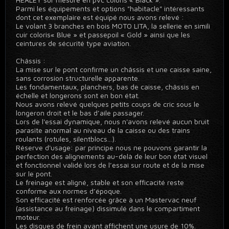
Parmi les équipements et options "habitacle" intéressants
dont cet exemplaire est équipé nous avons relevé :
Le volant 3 branches en bois MOTO LITA, la sellerie en simili
cuir coloris« Blue » et passepoil « Gold » ainsi que les
ceintures de sécurité type aviation.
Châssis :
La mise sur le pont confirme un châssis et une caisse saine,
sans corrosion structurelle apparente.
Les fondamentaux, planchers, bas de caisse, châssis en
échelle et longerons sont en bon état.
Nous avons relevé quelques petits coups de cric sous le
longeron droit et le bas d’aile passager.
Lors de l'essai dynamique, nous n'avons relevé aucun bruit
parasite anormal au niveau de la caisse ou des trains
roulants (rotules, silentblocs...).
Réserve d'usage: par principe nous ne pouvons garantir la
perfection des alignements au-delà de leur bon état visuel
et fonctionnel validé lors de l’essai sur route et de la mise
sur le pont.
Le freinage est aligné, stable et son efficacité reste
conforme aux normes d’époque.
Son efficacité est renforcée grâce à un Mastervac neuf
(assistance au freinage) dissimulé dans le compartiment
moteur.
Les disques de frein avant affichent une usure de 10%.