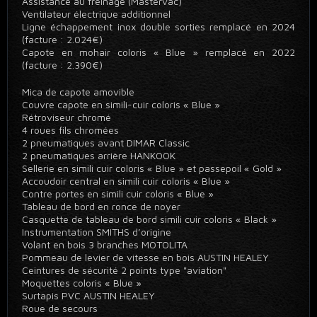
Assistance au freinage (Mastervac)
Ventilateur électrique additionnel
Ligne échappement inox double sorties remplacé en 2024
(facture : 2.024€)
Capote en mohair coloris « Blue » remplacé en 2022
(facture : 2.390€)
Mica de capote amovible
Couvre capote en simili-cuir coloris « Blue »
Rétroviseur chromé
4 roues fils chromées
2 pneumatiques avant DIMAR Classic
2 pneumatiques arrière HANKOOK
Sellerie en simili cuir coloris « Blue » et passepoil « Gold »
Accoudoir central en simili cuir coloris « Blue »
Contre portes en simili cuir coloris « Blue »
Tableau de bord en ronce de noyer
Casquette de tableau de bord simili cuir coloris « Black »
Instrumentation SMITHS d’origine
Volant en bois 3 branches MOTOLITA
Pommeau de levier de vitesse en bois AUSTIN HEALEY
Ceintures de sécurité 2 points type "aviation"
Moquettes coloris « Blue »
Surtapis PVC AUSTIN HEALEY
Roue de secours