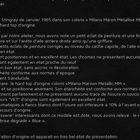
er.
 Stingray de Janvier 1965 dans son coloris « Milano Maron Métallisé M
hard top d'origine.
.
e par notre atelier, nous avons noté un petit éclat de peinture et une f
e et sur l’arête d’aile arrière droite ainsi qu’une griffure.
s éclats de peinture corrigés au niveau du cache capote, de l'aile et 
on état.
t positionnés et en excellent état. Les chromes ne présentent aucune
nt également en état proche du neuf.
n bon état, sans accroc ni décoloration.
nchéité conforme aux normes d’époque.
ent translucide.
are: le hard top d'origine coloris «Milano Maroon Metallic MM ».
on et se positionne aisément. Son étanchéité est conforme aux normes 
nent parfaitement et ne présentent aucune trace de fissure ni soucis 
veurs "VET" d'origine sont également en excellent état.
atiques à flancs blancs dont l’usure est inférieure à 10% à l’avant et
cours d'origine.
sserie" intéressants dont ce modèle est doté, nous avons relevé : le H
brise dégradé « Blue ».
ration d’origine et apparaît en très bel état de présentation.