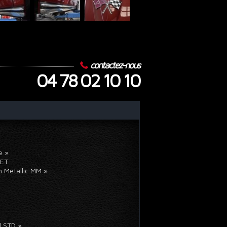
contactez-nous
04 78 02 10 10
ue »
OLET
n Metallic MM »
 »
nyl STD »