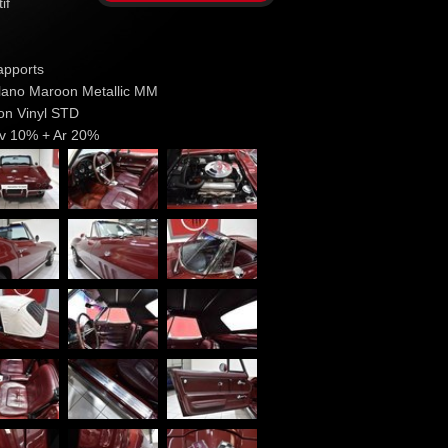
if
apports
ilano Maroon Metallic MM
oon Vinyl STD
Av 10% + Ar 20%