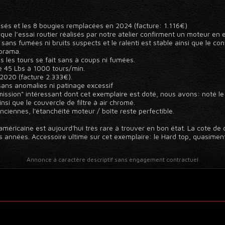
visés et les 8 bougies remplacées en 2024 (facture: 1.116€)
ue l’essai routier réalisés par notre atelier confirment un moteur en 
ans fumées ni bruits suspects et le ralenti est stable ainsi que le co
porama.
 les tours se fait sans à coups ni fumées.
de 45 Lbs à 1000 tours/min.
2020 (facture 2.333€).
ans anomalies ni patinage excessif
ssion" intéressant dont cet exemplaire est doté, nous avons: noté le
si que le couvercle de filtre à air chromé.
ennes, l'étanchéité moteur / boîte reste perfectible.
éricaine est aujourd'hui très rare à trouver en bon état. La cote de 
s années. Accessoire ultime sur cet exemplaire: le Hard top, quasiment
Annonce à caractère descriptif sans engagement contractuel