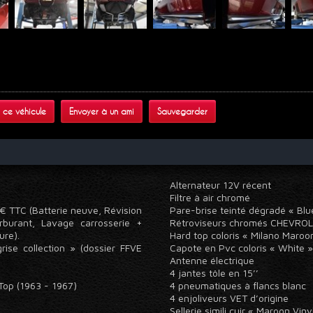
 ce véhicule
Envoyer à un ami
Sauvegarder
Alternateur 12V récent
Filtre à air chromé
0 € TTC (Batterie neuve, Révision
Pare-brise teinté dégradé « Bl
rburant, Lavage carrosserie +
Rétroviseurs chromés CHEVR
eure).
Hard top coloris « Milano Maroo
rise collection » (dossier FFVE
Capote en Pvc coloris « White
Antenne électrique
4 jantes tôle en 15’’
Top (1963 - 1967)
4 pneumatiques à flancs blanc
4 enjoliveurs VET d’origine
65
Sellerie simili cuir « Maroon Vi