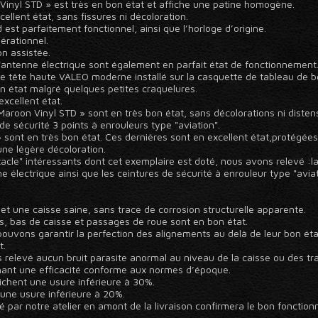
on Vinyl STD » est très en bon état et affiche une patine homogène.
llent état, sans fissures ni décoloration.
est parfaitement fonctionnel, ainsi que l’horloge d’origine.
érationnel.
on assistée.
l 'antenne électrique sont également en parfait état de fonctionnement
e tête haute VALEO moderne installé sur la casquette de tableau de b
on état malgré quelques petites craquelures.
xcellent état.
 «Maroon Vinyl STD » sont en très bon état, sans décolorations ni disten
e sécurité 3 points à enrouleurs type "aviation".
sont en très bon état. Ces dernières sont en excellent état,protégées 
une légère décoloration.
cle" intéressants dont cet exemplaire est doté, nous avons relevé :la 
 électrique ainsi que les ceintures de sécurité à enrouleur type "avia
et une caisse saine, sans trace de corrosion structurelle apparente.
, bas de caisse et passages de roue sont en bon état.
ouvons garantir la perfection des alignements au delà de leur bon état 
t.
relevé aucun bruit parasite anormal au niveau de la caisse ou des trains
ichant une efficacité conforme aux normes d’époque.
fichent une usure inférieure à 30%.
 une usure inférieure à 20%.
é par notre atelier en amont de la livraison confirmera le bon fonctio