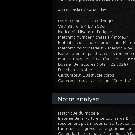
40.051 miles / 64.455 km
Rare option Hard top d'origine
V8 / 327 Ci 5,4 L / 300ch
Notice d’utilisateur d’origine
Matching number : châssis / moteur
Matching color extérieur « Milano Maro
Matching color intérieur « Maroon Viny
Boite automatique 3 rapports rénovée 
Moteur révisé en 2024 (facture: 1.116€
Dossier de factures (total : 22.382€)
Direction assistée
Carburateur Quadruple corps
Couvres culasse aluminium "Corvette".
Notre analyse
Historique du modèle :
Inspirée de la voiture de course de Bill
résolument plus moderne, surtout conce
L'intérieur progresse en ergonomie (posi
Cependant, le freinage à tambours à l'a