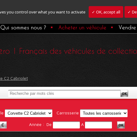
ives you control over what you want to activate
✓ OK, accept all
✓ Den
Qui sommes nous ?
Acheter un véhicule
Vendre 
ro 1 Français des véhicules de collection,
e C2 Cabriolet
le
Carrosserie
Année :
De
A