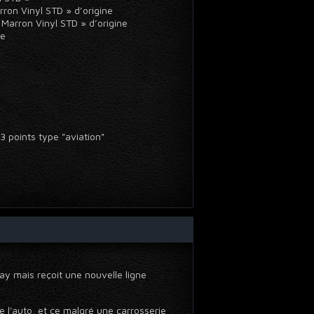
arron Vinyl STD » d’origine
 Marron Vinyl STD » d’origine
ine
 3 points type "aviation"
Ray mais reçoit une nouvelle ligne
 l'auto, et ce malgré une carrosserie