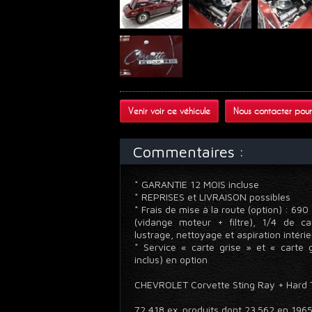
Venir voir ce véhicule
Nous contacter pour
Commentaires :
* GARANTIE 12 MOIS incluse
* REPRISES et LIVRAISON possibles
* Frais de mise à la route (option) : 69
(vidange moteur + filtre), 1/4 de ca
lustrage, nettoyage et aspiration intéri
* Service « carte grise » et « carte g
inclus) en option
CHEVROLET Corvette Sting Ray + Hard 
72 418 ex. produits dont 23.562 en 19