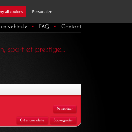
Inscription Newsletter
y all cookies
Personalize
un véhicule
FAQ
Contact
 sport et prestige...
Réinitialiser
Créer une alerte
Sauvegarder