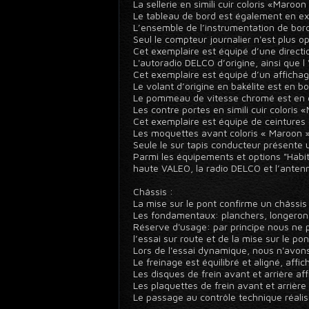
La sellerie en simili cuir coloris «Maro
Le tableau de bord est également en exce
L’ensemble de l’instrumentation de bord 
Seul le compteur journalier n'est plus op
Cet exemplaire est équipé d’une directi
L'autoradio DELCO d’origine, ainsi que 
Cet exemplaire est équipé d’un affichag
Le volant d’origine en bakélite est en b
Le pommeau de vitesse chromé est en e
Les contre portes en simili cuir coloris
Cet exemplaire est équipé de ceintures d
Les moquettes avant coloris « Maroon » 
Seule le sur tapis conducteur présente 
Parmi les équipements et options "Habita
haute VALEO, la radio DELCO et l’antenne
Châssis :
La mise sur le pont confirme un châssis 
Les fondamentaux: planchers, longerons
Réserve d'usage: par principe nous ne p
l’essai sur route et de la mise sur le pon
Lors de l'essai dynamique, nous n'avons 
Le freinage est équilibré et aligné, aff
Les disques de frein avant et arrière af
Les plaquettes de frein avant et arrière
Le passage au contrôle technique réalis