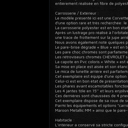
entièrement réalisée en fibre de polyest
Carrosserie / Extérieur :
Le modèle présenté ici est une Corvette
d'une option rare et très recherchée: le 
La carrosserie polyester est en bon état
Après un lustrage pro réalisé à l’orbital
une trace de frottement sur la jupe arrièr
Nous avons également noté quelques petit
Le pare-brise dégradé « Blue » est en b
Les pare choc chromés sont parfaitemen
Les rétroviseurs chromés CHEVROLET so
La capote en Pvc coloris « White » est e
Sa mise en place est aisée et son éta
Le mica de lunette arrière est parfaitem
Cet exemplaire est équipé d'une option r
Celui-ci est en bon état de présentati
Les phares avant escamotables fonction
Les 4 jantes tôle en 15’’ et leurs enjoli
Ces dernières sont chaussées de 4 pneum
Cet exemplaire dispose de sa roue de se
Parmi les équipements et options "carro
Maroon Metallic MM » ainsi que le pare-
Habitacle :
L’intérieur a conservé sa stricte configu