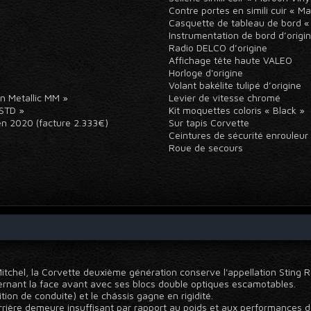
Contre portes en simili cuir « M
Casquette de tableau de bord «
Instrumentation de bord d’orig
Radio DELCO d’origine
Affichage tête haute VALEO
Horloge d'origine
Volant bakélite tulipé d’origine
on Metallic MM »
Levier de vitesse chromé
l STD »
Kit moquettes coloris « Black »
en 2020 (facture 2.333€)
Sur tapis Corvette
)
Ceintures de sécurité enrouleur
Roue de secours
 Mitchel, la Corvette deuxième génération conserve l'appellation Sting 
rnant la face avant avec ses blocs double optiques escamotables.
tion de conduite) et le châssis gagne en rigidité.
rrière demeure insuffisant par rapport au poids et aux performances de