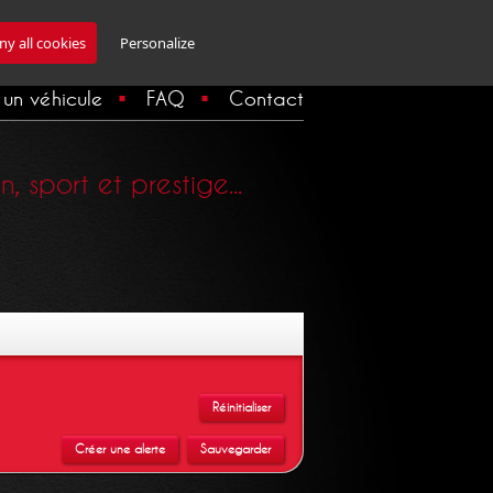
Inscription Newsletter
y all cookies
Personalize
un véhicule
FAQ
Contact
 sport et prestige...
Réinitialiser
Créer une alerte
Sauvegarder