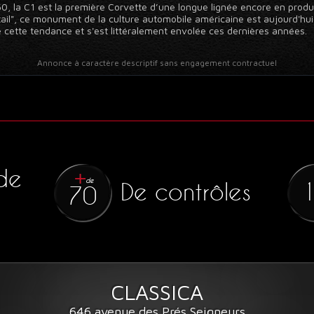
 la C1 est la première Corvette d’une longue lignée encore en produ
tail", ce monument de la culture automobile américaine est aujourd'hui di
 cette tendance et s'est littéralement envolée ces dernières années.
Annonce à caractère descriptif sans engagement contractuel
de
de
De contrôles
70
CLASSICA
646 avenue des Prés Seigneurs