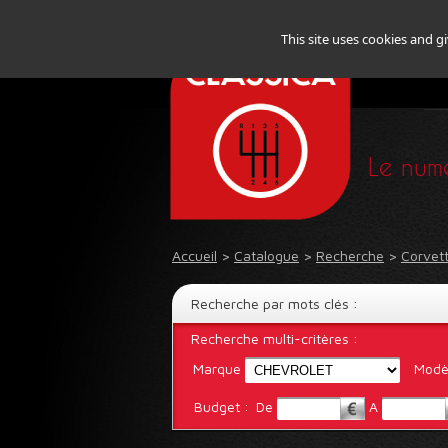
This site uses cookies and g
Le numé
Accueil
>
Catalogue
>
Recherche
>
Corvett
Recherche par mots clés :
Recherche multi-critères :
Marque
Modè
Budget :
De
A