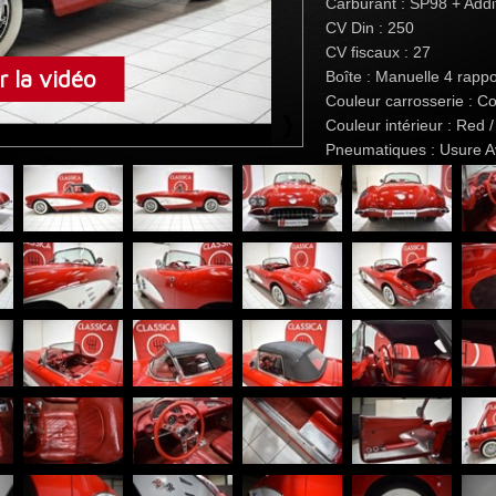
Carburant : SP98 + Addit
CV Din : 250
CV fiscaux : 27
 la vidéo
Boîte : Manuelle 4 rappo
Couleur carrosserie : C
Couleur intérieur : Red 
Pneumatiques : Usure 