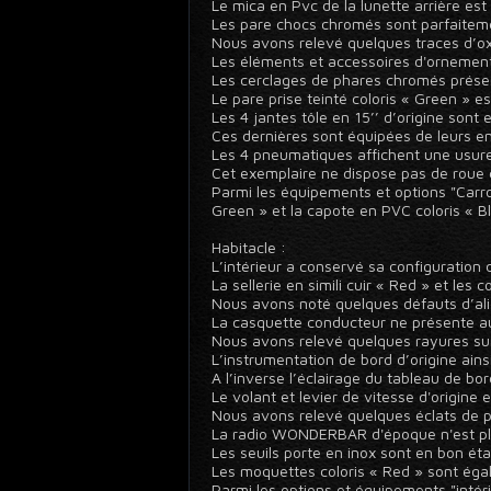
Le mica en Pvc de la lunette arrière est 
Les pare chocs chromés sont parfaiteme
Nous avons relevé quelques traces d’oxyd
Les éléments et accessoires d'ornement
Les cerclages de phares chromés présen
Le pare prise teinté coloris « Green » e
Les 4 jantes tôle en 15’’ d’origine sont
Ces dernières sont équipées de leurs enj
Les 4 pneumatiques affichent une usure
Cet exemplaire ne dispose pas de roue 
Parmi les équipements et options "Carros
Green » et la capote en PVC coloris « B
Habitacle :
L’intérieur a conservé sa configuration 
La sellerie en simili cuir « Red » et les 
Nous avons noté quelques défauts d’ali
La casquette conducteur ne présente au
Nous avons relevé quelques rayures sur
L’instrumentation de bord d’origine ains
A l’inverse l’éclairage du tableau de bor
Le volant et levier de vitesse d'origine 
Nous avons relevé quelques éclats de pei
La radio WONDERBAR d'époque n'est plus
Les seuils porte en inox sont en bon éta
Les moquettes coloris « Red » sont égal
Parmi les options et équipements "intéri