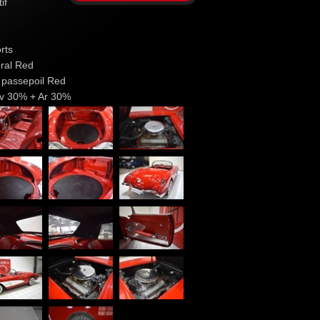
if
rts
oral Red
/ passepoil Red
Av 30% + Ar 30%