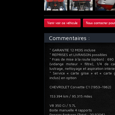
Venir voir ce véhicule
Nous contacter pour
Commentaires :
* GARANTIE 12 MOIS incluse
* REPRISES et LIVRAISON possibles
* Frais de mise à la route (option) : 69
(vidange moteur + filtre), 1/4 de ca
lustrage, nettoyage et aspiration intéri
* Service « carte grise » et « carte g
inclus) en option
CHEVROLET Corvette C1 (1953–1962)
153.394 km / 95.315 miles
V8 350 Ci / 5.7L
Boite manuelle 4 rapports
Dossier factures (Total : 20.920€)