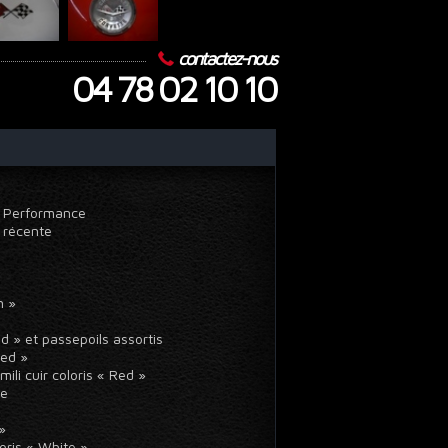
contactez-nous
04 78 02 10 10
k Performance
» récente
en »
 Red » et passepoils assortis
Red »
mili cuir coloris « Red »
ine
d »
loris « White »