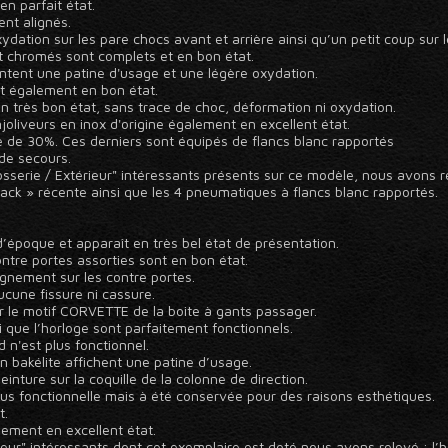
en parfait état.
nt alignés.
ation sur les pare chocs avant et arrière ainsi qu’un petit coup sur le
 chromés sont complets et en bon état.
tent une patine d'usage et une légère oxydation.
st également en bon état.
 en très bon état, sans trace de choc, déformation ni oxydation.
oliveurs en inox d'origine également en excellent état.
 de 30%. Ces derniers sont équipés de flancs blanc rapportés
de secours.
serie / Extérieur" intéressants présents sur ce modèle, nous avons rel
lack » récente ainsi que les 4 pneumatiques à flancs blanc rapportés.
d’époque et apparaît en très bel état de présentation.
contre portes assorties sont en bon état.
gnement sur les contre portes.
cune fissure ni cassure.
 le motif CORVETTE de la boite à gants passager.
i que l’horloge sont parfaitement fonctionnels.
d n'est plus fonctionnel.
en bakélite affichent une patine d’usage.
nture sur la coquille de la colonne de direction.
 fonctionnelle mais à été conservée pour des raisons esthétiques.
t.
ement en excellent état.
eur" intéressants dont cet exemplaire est doté nous avons relevé : l’ho