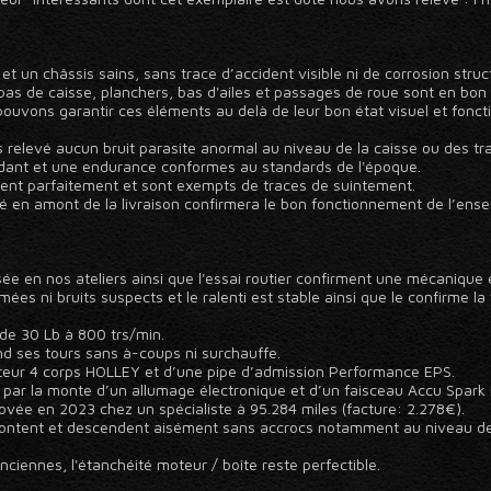
et un châssis sains, sans trace d’accident visible ni de corrosion struc
as de caisse, planchers, bas d'ailes et passages de roue sont en bon 
uvons garantir ces éléments au delà de leur bon état visuel et fonction
relevé aucun bruit parasite anormal au niveau de la caisse ou des trains
ordant et une endurance conformes au standards de l'époque.
nent parfaitement et sont exempts de traces de suintement.
é en amont de la livraison confirmera le bon fonctionnement de l’ens
ée en nos ateliers ainsi que l'essai routier confirment une mécanique
s ni bruits suspects et le ralenti est stable ainsi que le confirme la
 de 30 Lb à 800 trs/min.
nd ses tours sans à-coups ni surchauffe.
teur 4 corps HOLLEY et d’une pipe d’admission Performance EPS.
e par la monte d’un allumage électronique et d’un faisceau Accu Spark
novée en 2023 chez un spécialiste à 95.284 miles (facture: 2.278€).
montent et descendent aisément sans accrocs notamment au niveau de
ennes, l'étanchéité moteur / boîte reste perfectible.