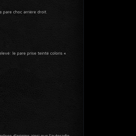
 pare choc arrière droit.
evé: le pare prise teinté coloris «
rloge d'origine ainsi que l'autoradio