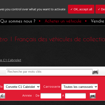
ives you control over what you want to activate
✓ OK, accept all
✓ Den
Qui sommes nous ?
Acheter un véhicule
Vendre 
ro 1 Français des véhicules de collection,
e C1 Cabriolet
le
Carrosserie
Année :
De
A