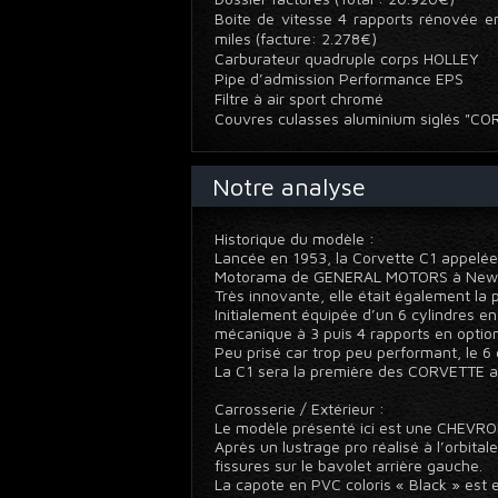
Boite de vitesse 4 rapports rénovée e
miles (facture: 2.278€)
Carburateur quadruple corps HOLLEY
Pipe d’admission Performance EPS
Filtre à air sport chromé
Couvres culasses aluminium siglés "
Notre analyse
Historique du modèle :
Lancée en 1953, la Corvette C1 appelée 
Motorama de GENERAL MOTORS à New 
Très innovante, elle était également la 
Initialement équipée d’un 6 cylindres en
mécanique à 3 puis 4 rapports en option
Peu prisé car trop peu performant, le 6
La C1 sera la première des CORVETTE au
Carrosserie / Extérieur :
Le modèle présenté ici est une CHEVROL
Après un lustrage pro réalisé à l’orbita
fissures sur le bavolet arrière gauche.
La capote en PVC coloris « Black » est 