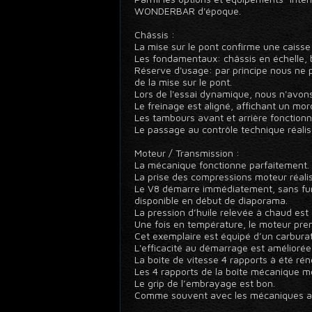
WONDERBAR d'époque.
Châssis :
La mise sur le pont confirme une caisse 
Les fondamentaux: châssis en échelle, b
Réserve d'usage: par principe nous ne po
de la mise sur le pont.
Lors de l'essai dynamique, nous n'avons 
Le freinage est aligné, affichant un m
Les tambours avant et arrière fonction
Le passage au contrôle technique réalis
Moteur / Transmission :
La mécanique fonctionne parfaitement.
La prise des compressions moteur réalis
Le V8 démarre immédiatement, sans fumée
disponible en début de diaporama.
La pression d’huile relevée à chaud est
Une fois en température, le moteur pre
Cet exemplaire est équipé d’un carbura
L'efficacité au démarrage est amélioré
La boite de vitesse 4 rapports à été ré
Les 4 rapports de la boîte mécanique 
Le grip de l’embrayage est bon.
Comme souvent avec les mécaniques anci