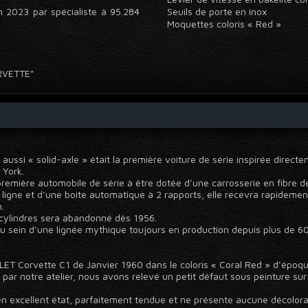
n 2023 par spécialiste à 95.284
Seuils de porte en inox
Moquettes coloris « Red »
CORVETTE"
aussi « solid-axle » était la première voiture de série inspirée direc
York.
première automobile de série à être dotée d’une carrosserie en fibre d
 ligne et d’une boite automatique à 2 rapports, elle recevra rapidemen
.
 cylindres sera abandonné dès 1956.
 sein d’une lignée mythique toujours en production depuis plus de 60
ET Corvette C1 de Janvier 1960 dans le coloris « Coral Red » d’époqu
le par notre atelier, nous avons relevé un petit défaut sous peinture su
en excellent état, parfaitement tendue et ne présente aucune décolora