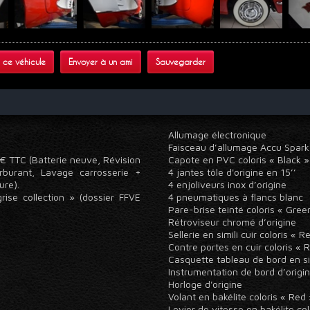
 ce véhicule
Envoyer à un ami
Sauvegarder
Allumage électronique
Faisceau d’allumage Accu Spar
0 € TTC (Batterie neuve, Révision
Capote en PVC coloris « Black 
rburant, Lavage carrosserie +
4 jantes tôle d'origine en 15’’
eure).
4 enjoliveurs inox d’origine
rise collection » (dossier FFVE
4 pneumatiques à flancs blanc
Pare-brise teinté coloris « Gre
Rétroviseur chromé d’origine
Sellerie en simili cuir coloris «
Contre portes en cuir coloris « 
Casquette tableau de bord en si
Instrumentation de bord d’orig
Horloge d'origine
Volant en bakélite coloris « Re
Levier de vitesse en bakélite co