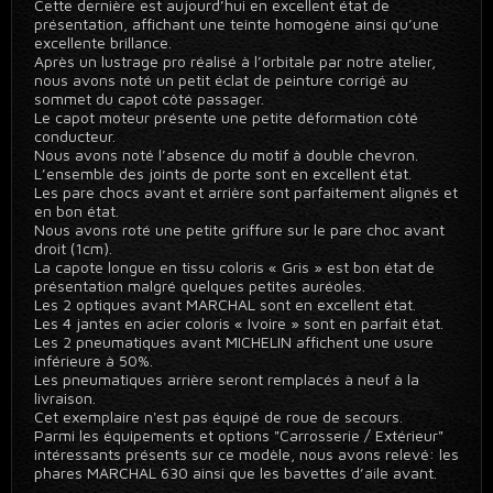
Cette dernière est aujourd’hui en excellent état de
présentation, affichant une teinte homogène ainsi qu’une
excellente brillance.
Après un lustrage pro réalisé à l’orbitale par notre atelier,
nous avons noté un petit éclat de peinture corrigé au
sommet du capot côté passager.
Le capot moteur présente une petite déformation côté
conducteur.
Nous avons noté l’absence du motif à double chevron.
L’ensemble des joints de porte sont en excellent état.
Les pare chocs avant et arrière sont parfaitement alignés et
en bon état.
Nous avons roté une petite griffure sur le pare choc avant
droit (1cm).
La capote longue en tissu coloris « Gris » est bon état de
présentation malgré quelques petites auréoles.
Les 2 optiques avant MARCHAL sont en excellent état.
Les 4 jantes en acier coloris « Ivoire » sont en parfait état.
Les 2 pneumatiques avant MICHELIN affichent une usure
inférieure à 50%.
Les pneumatiques arrière seront remplacés à neuf à la
livraison.
Cet exemplaire n'est pas équipé de roue de secours.
Parmi les équipements et options "Carrosserie / Extérieur"
intéressants présents sur ce modèle, nous avons relevé: les
phares MARCHAL 630 ainsi que les bavettes d’aile avant.