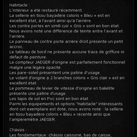
Habitacle :
L’intérieur a été restauré récemment.
La sellerie en tissu bayadère coloris « Bleu » est en
excellent état, à l'avant ainsi qu'à l'arrière.
Les contre portes en simili cuir « Gris » sont en bon état.
Nous avons noté une différence de teinte entre l’avant et
l’arrière.
Le panneau de contre porte arrière droit présente un petit
accroc.
Le tableau de bord ne présente aucune trace de griffure ni
défaut de peinture.
Le compteur JAEGER d'origine est parfaitement fonctionnel
malgré une légère opacité.
Les pare-soleil présentent une patine d’usage.
Le volant d'origine à 2 branches coloris « Gris clair » est en
excellent état.
Le pommeau de levier de vitesse d'origine en bakélite
présente une patine d'usage.
Les tapis de sol en Pvc sont en bon état
Parmi les équipements et options "Habitacle" intéressants
dont cet exemplaire est doté, nous avons noté : la sellerie
en tissu bayadère coloris « Bleu » récente ainsi que
l’ampèremètre JAEGER.
Châssis :
Les fondamentaux: châssis caissoné, bas de caisse,