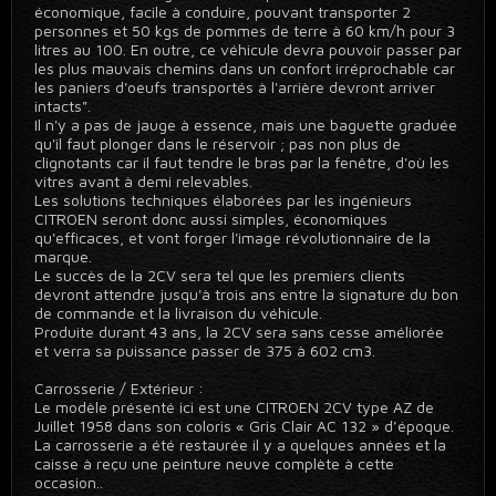
économique, facile à conduire, pouvant transporter 2
personnes et 50 kgs de pommes de terre à 60 km/h pour 3
litres au 100. En outre, ce véhicule devra pouvoir passer par
les plus mauvais chemins dans un confort irréprochable car
les paniers d'oeufs transportés à l'arrière devront arriver
intacts".
Il n'y a pas de jauge à essence, mais une baguette graduée
qu'il faut plonger dans le réservoir ; pas non plus de
clignotants car il faut tendre le bras par la fenêtre, d'où les
vitres avant à demi relevables.
Les solutions techniques élaborées par les ingénieurs
CITROEN seront donc aussi simples, économiques
qu'efficaces, et vont forger l'image révolutionnaire de la
marque.
Le succès de la 2CV sera tel que les premiers clients
devront attendre jusqu'à trois ans entre la signature du bon
de commande et la livraison du véhicule.
Produite durant 43 ans, la 2CV sera sans cesse améliorée
et verra sa puissance passer de 375 à 602 cm3.
Carrosserie / Extérieur :
Le modèle présenté ici est une CITROEN 2CV type AZ de
Juillet 1958 dans son coloris « Gris Clair AC 132 » d’époque.
La carrosserie a été restaurée il y a quelques années et la
caisse à reçu une peinture neuve complète à cette
occasion..