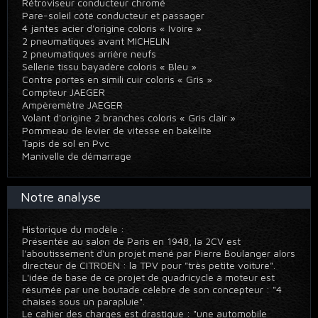
Rétroviseur conducteur chromé
Pare-soleil côté conducteur et passager
4 jantes acier d'origine coloris « Ivoire »
2 pneumatiques avant MICHELIN
2 pneumatiques arrière neufs
Sellerie tissu bayadère coloris « Bleu »
Contre portes en simili cuir coloris « Gris »
Compteur JAEGER
Ampèremètre JAEGER
Volant d'origine 2 branches coloris « Gris clair »
Pommeau de levier de vitesse en bakélite
Tapis de sol en Pvc
Manivelle de démarrage
Notre analyse
Historique du modèle :
Présentée au salon de Paris en 1948, la 2CV est
l'aboutissement d'un projet mené par Pierre Boulanger alors
directeur de CITROEN : la TPV pour "très petite voiture".
L'idée de base de ce projet de quadricycle à moteur est
résumée par une boutade célèbre de son concepteur : "4
chaises sous un parapluie".
Le cahier des charges est drastique : "une automobile