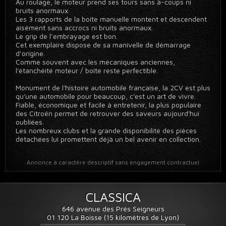
Au roulage, le moteur prend ses tours sans à-coups ni
bruits anormaux.
Les 3 rapports de la boite manuelle montent et descendent
aisément sans accrocs ni bruits anormaux.
Le grip de l’embrayage est bon.
Cet exemplaire dispose de sa manivelle de démarrage
d’origine.
Comme souvent avec les mécaniques anciennes,
l'étanchéité moteur / boîte reste perfectible.
Monument de l'histoire automobile française, la 2CV est plus
qu'une automobile pour beaucoup, c'est un art de vivre.
Fiable, économique et facile à entretenir, la plus populaire
des Citroën permet de retrouver des saveurs aujourd'hui
oubliées.
Les nombreux clubs et la grande disponibilité des pièces
détachées lui promettent déjà un bel avenir en collection.
Annonce à caractère descriptif sans engagement contractuel
CLASSICA
646 avenue des Prés Seigneurs
01 120 La Boisse (15 kilomètres de Lyon)