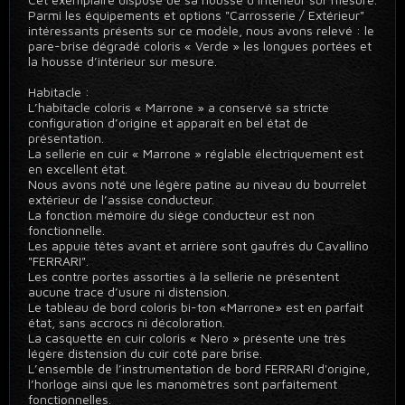
Parmi les équipements et options "Carrosserie / Extérieur"
intéressants présents sur ce modèle, nous avons relevé : le
pare-brise dégradé coloris « Verde » les longues portées et
la housse d’intérieur sur mesure.
Habitacle :
L’habitacle coloris « Marrone » a conservé sa stricte
configuration d’origine et apparaît en bel état de
présentation.
La sellerie en cuir « Marrone » réglable électriquement est
en excellent état.
Nous avons noté une légère patine au niveau du bourrelet
extérieur de l’assise conducteur.
La fonction mémoire du siège conducteur est non
fonctionnelle.
Les appuie têtes avant et arrière sont gaufrés du Cavallino
"FERRARI".
Les contre portes assorties à la sellerie ne présentent
aucune trace d’usure ni distension.
Le tableau de bord coloris bi-ton «Marrone» est en parfait
état, sans accrocs ni décoloration.
La casquette en cuir coloris « Nero » présente une très
légère distension du cuir coté pare brise.
L’ensemble de l’instrumentation de bord FERRARI d'origine,
l’horloge ainsi que les manomètres sont parfaitement
fonctionnelles.