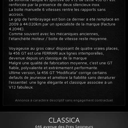
renforcée par la présence de deux silencieux inox.
La boîte manuelle 6 vitesses rentre les rapports sans
accrocs.
Le grip de l'embrayage est bon ce dernier à été remplacé en
2009 à 44.020km par un spécialiste de la marque (Facture
4.204€).
Comme souvent avec les mécaniques anciennes,
l’étanchéité moteur / boite de vitesse reste moyenne.
Voyageuse au gros cœur disposant de quatre vraies places,
la 456 GT est une FERRARI aux lignes intemporelles,
devenue depuis un classique de la marque
Malgré une qualité de fabrication moyenne, c'est une GT
fiable, polyvalente et extrêmement performante.
Ultime version, la 456 GT "Modificata" corrige certains
defauts de jeunesse et améliore la fiabilité sans dénaturer
l'essentiel: une ligne élégante et classique associée à un
V12 fabuleux.
Annonce à caractère descriptif sans engagement contractuel
CLASSICA
646 avenue des Prés Seigneurs