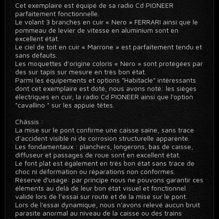
Cet exemplaire est équipé de sa radio Cd PIONEER
parfaitement fonctionnelle.
Le volant 3 branches en cuir « Nero » FERRARI ainsi que le
pommeau de levier de vitesse en aluminium sont en
excellent état.
Le ciel de toit en cuir « Marrone » est parfaitement tendu et
sans défauts.
Les moquettes d’origine coloris « Nero » sont protégées par
des sur tapis sur mesure en très bon état.
Parmi les équipements et options "Habitacle" intéressants
dont cet exemplaire est doté, nous avons noté: les sièges
électriques en cuir, la radio Cd PIONEER ainsi que l'option
"cavallino " sur les appuie têtes.
Châssis :
La mise sur le pont confirme une caisse saine, sans trace
d’accident visible ni de corrosion structurelle apparente.
Les fondamentaux : planchers, longerons, bas de caisse,
diffuseur et passages de roue sont en excellent état.
Le font plat est également en très bon état sans trace de
choc ni déformation ou réparations non conformes.
Réserve d'usage: par principe nous ne pouvons garantir ces
éléments au delà de leur bon état visuel et fonctionnel
validé lors de l’essai sur route et de la mise sur le pont.
Lors de l'essai dynamique, nous n'avons relevé aucun bruit
parasite anormal au niveau de la caisse ou des trains