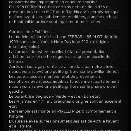
consommation importante en conduite sportive.
En 1998 FERRARI corrige certains défauts de la 456 et
présente la version MGT pour "Modificata": aérodynamique
et face avant sont subtilement modifées, planche de bord
et habitabilité arrière sont également améliorées.
Carrosserie / Extérieur :
Le modèle présenté ici est une FERRARI 456 M GT de Juillet
1999 dans son coloris « Nero Daytona 910 » d'origine
(matching color).
La carrosserie est en excellent état de présentation,
affichant une teinte homogène ainsi qu'une excellente
brillance.
Après un lustrage pro réalisé à l’orbitale par notre atelier,
nous avons relevé une petite griffure sur le pavillon de toit.
Les pare chocs sont en bon état de présentation.
Les phares avant escamotables fonctionnent parfaitement
nous avons relevé une petite griffure sur le phare droit et
gauche.
Le pare-brise dégradé « Verde » est en bon état.
Les 4 jantes en 17’’ à 5 branches d’origine sont en excellent
état.
L'ensemble est monté en PIRELLI P Zero conformément à
l'origine.
L’usure relevée sur les pneumatiques est de 40% à l'avant
et à l'arrière.
Cet exemplaire dispose de sa housse d’intérieur sur mesure.