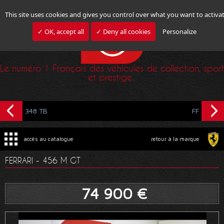
This site uses cookies and gives you control over what you want to activa
✓ OK, accept all
✓ Deny all cookies
Personalize
Le numéro 1 Français des véhicules de collection, sport
et prestige...
348 TB
FF
accès au catalogue
retour à la marque
FERRARI - 456 M GT
74 900 €