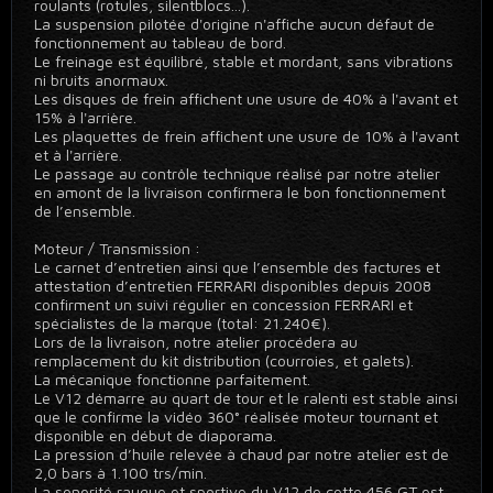
roulants (rotules, silentblocs...).
La suspension pilotée d'origine n'affiche aucun défaut de
fonctionnement au tableau de bord.
Le freinage est équilibré, stable et mordant, sans vibrations
ni bruits anormaux.
Les disques de frein affichent une usure de 40% à l'avant et
15% à l'arrière.
Les plaquettes de frein affichent une usure de 10% à l'avant
et à l'arrière.
Le passage au contrôle technique réalisé par notre atelier
en amont de la livraison confirmera le bon fonctionnement
de l’ensemble.
Moteur / Transmission :
Le carnet d’entretien ainsi que l’ensemble des factures et
attestation d’entretien FERRARI disponibles depuis 2008
confirment un suivi régulier en concession FERRARI et
spécialistes de la marque (total: 21.240€).
Lors de la livraison, notre atelier procédera au
remplacement du kit distribution (courroies, et galets).
La mécanique fonctionne parfaitement.
Le V12 démarre au quart de tour et le ralenti est stable ainsi
que le confirme la vidéo 360° réalisée moteur tournant et
disponible en début de diaporama.
La pression d’huile relevée à chaud par notre atelier est de
2,0 bars à 1.100 trs/min.
La sonorité rauque et sportive du V12 de cette 456 GT est