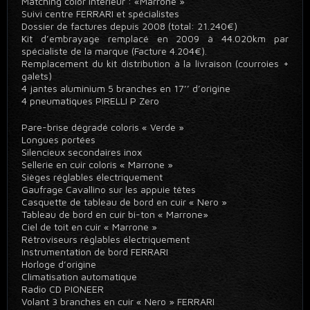
Matching color intérieur : «Marrone »
Suivi centre FERRARI et spécialistes
Dossier de factures depuis 2008 (total: 21.240€)
Kit d’embrayage remplacé en 2009 à 44.020km par
spécialiste de la marque (Facture 4.204€).
Remplacement du kit distribution à la livraison (courroies +
galets)
4 jantes aluminium 5 branches en 17’’ d’origine
4 pneumatiques PIRELLI P Zero
Pare-brise dégradé coloris « Verde »
Longues portées
Silencieux secondaires inox
Sellerie en cuir coloris « Marrone »
Sièges réglables électriquement
Gaufrage Cavallino sur les appuie têtes
Casquette de tableau de bord en cuir « Nero »
Tableau de bord en cuir bi-ton « Marrone»
Ciel de toit en cuir « Marrone »
Rétroviseurs réglables électriquement
Instrumentation de bord FERRARI
Horloge d’origine
Climatisation automatique
Radio CD PIONEER
Volant 3 branches en cuir « Nero » FERRARI