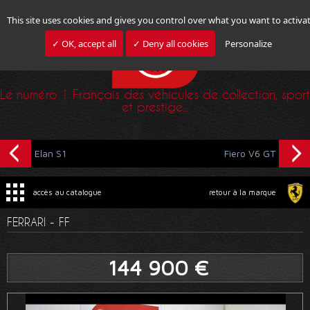
This site uses cookies and gives you control over what you want to activa
✓ OK, accept all
✓ Deny all cookies
Personalize
Le numéro 1 Français des véhicules de collection, sport
et prestige...
Elan S1
Fiero V6 GT
accès au catalogue
retour à la marque
FERRARI - FF
144 900 €