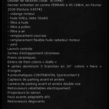
Dossier de factures (Total: 16.554€)
Dernier entretien en centre FERRARI à 45.134km, en Février
2026 (Facture 3.657€)
- vidange moteur
- huile SHELL Helix 10w60
- filtre à huile
- filtre à pollen
- filtre à air
- remplacement courroie
- remplacement flexible huile radiateur moteur
- joint
Launch contrôle
Sorties d'échappement chromées
Freins céramiques
Etriers de frein coloris « Giallo »
4 jantes aluminium 5 branches en 20’’ coloris « Nero »
d’origine
4 pneumatiques CONTINENTAL Sportcontact 6
Capteurs de parking avant et arrière
Caméra de parking avant et arrière double vue
Rétroviseurs rabattables électriquement
Projecteurs bi-xénon
Feux avants adaptatifs AFS
Rétroviseurs dégivrants