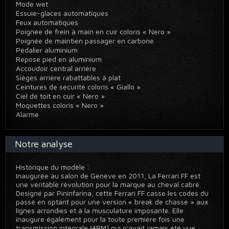
Mode wet
Essuie-glaces automatiques
Feux automatiques
Poignée de frein à main en cuir coloris « Nero »
Poignée de maintien passager en carbone
Pédalier aluminium
Repose pied en aluminium
Accoudoir central arrière
Sièges arrière rabattables à plat
Ceintures de sécurité coloris « Giallo »
Ciel de toit en cuir « Nero »
Moquettes coloris « Nero »
Alarme
Notre analyse
Historique du modèle :
Inaugurée au salon de Genève en 2011, La Ferrari FF est
une véritable révolution pour la marque au cheval cabré.
Designé par Pininfarina, cette Ferrari FF casse les codes du
passé en optant pour une version « break de chasse » aux
lignes arrondies et à la musculature imposante. Elle
inaugure également pour la toute première fois une
transmission intégrale (4RM) qui n'avait jamais été vue