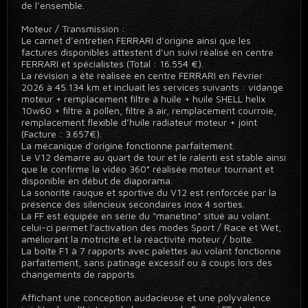
de l’ensemble.
Moteur / Transmission :
Le carnet d’entretien FERRARI d’origine ainsi que les
factures disponibles attestent d’un suivi réalisé en centre
FERRARI et spécialistes (Total : 16.554 €).
La révision a été réalisée en centre FERRARI en Février
2026 à 45.134 km et incluait les services suivants : vidange
moteur + remplacement filtre à huile + huile SHELL helix
10w60 + filtre à pollen, filtre à air, remplacement courroie,
remplacement flexible d’huile radiateur moteur + joint
(Facture : 3.657€).
La mécanique d’origine fonctionne parfaitement.
Le V12 démarre au quart de tour et le ralenti est stable ainsi
que le confirme la vidéo 360° réalisée moteur tournant et
disponible en début de diaporama.
La sonorité rauque et sportive du V12 est renforcée par la
présence des silencieux secondaires inox 4 sorties.
La FF est équipée en série du "manetino" situé au volant.
celui-ci permet l'activation des modes Sport / Race et Wet,
améliorant la motricité et la réactivité moteur / boîte.
La boîte F1 à 7 rapports avec palettes au volant fonctionne
parfaitement, sans patinage excessif ou à coups lors des
changements de rapports.
Affichant une conception audacieuse et une polyvalence