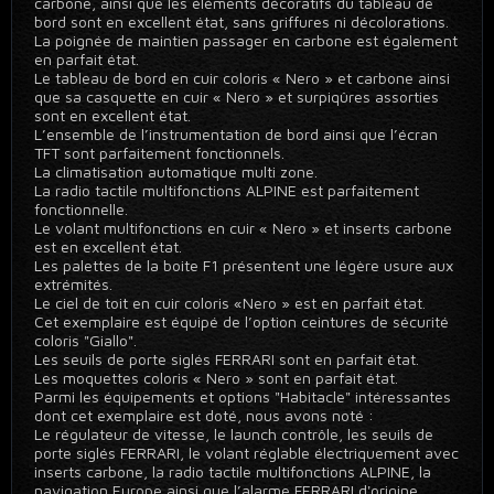
carbone, ainsi que les éléments décoratifs du tableau de
bord sont en excellent état, sans griffures ni décolorations.
La poignée de maintien passager en carbone est également
en parfait état.
Le tableau de bord en cuir coloris « Nero » et carbone ainsi
que sa casquette en cuir « Nero » et surpiqûres assorties
sont en excellent état.
L’ensemble de l’instrumentation de bord ainsi que l’écran
TFT sont parfaitement fonctionnels.
La climatisation automatique multi zone.
La radio tactile multifonctions ALPINE est parfaitement
fonctionnelle.
Le volant multifonctions en cuir « Nero » et inserts carbone
est en excellent état.
Les palettes de la boite F1 présentent une légère usure aux
extrémités.
Le ciel de toit en cuir coloris «Nero » est en parfait état.
Cet exemplaire est équipé de l’option ceintures de sécurité
coloris "Giallo".
Les seuils de porte siglés FERRARI sont en parfait état.
Les moquettes coloris « Nero » sont en parfait état.
Parmi les équipements et options "Habitacle" intéressantes
dont cet exemplaire est doté, nous avons noté :
Le régulateur de vitesse, le launch contrôle, les seuils de
porte siglés FERRARI, le volant réglable électriquement avec
inserts carbone, la radio tactile multifonctions ALPINE, la
navigation Europe ainsi que l’alarme FERRARI d'origine.