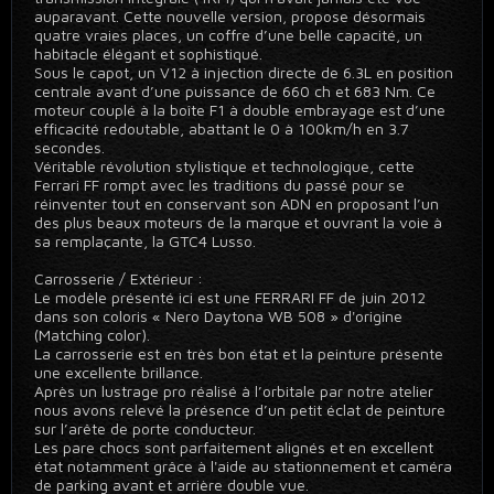
auparavant. Cette nouvelle version, propose désormais
quatre vraies places, un coffre d’une belle capacité, un
habitacle élégant et sophistiqué.
Sous le capot, un V12 à injection directe de 6.3L en position
centrale avant d’une puissance de 660 ch et 683 Nm. Ce
moteur couplé à la boîte F1 à double embrayage est d’une
efficacité redoutable, abattant le 0 à 100km/h en 3.7
secondes.
Véritable révolution stylistique et technologique, cette
Ferrari FF rompt avec les traditions du passé pour se
réinventer tout en conservant son ADN en proposant l’un
des plus beaux moteurs de la marque et ouvrant la voie à
sa remplaçante, la GTC4 Lusso.
Carrosserie / Extérieur :
Le modèle présenté ici est une FERRARI FF de juin 2012
dans son coloris « Nero Daytona WB 508 » d'origine
(Matching color).
La carrosserie est en très bon état et la peinture présente
une excellente brillance.
Après un lustrage pro réalisé à l’orbitale par notre atelier
nous avons relevé la présence d’un petit éclat de peinture
sur l’arête de porte conducteur.
Les pare chocs sont parfaitement alignés et en excellent
état notamment grâce à l'aide au stationnement et caméra
de parking avant et arrière double vue.