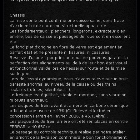
Châssis :
La mise sur le pont confirme une caisse saine, sans trace
d'accident ni de corrosion structurelle apparente.
Les fondamentaux : planchers, longerons, extracteur d'air
arrière, bas de caisse et passages de roue sont en excellent
état.
Le fond plat d'origine en fibre de verre est également en
parfait état et ne présente ni fissures, ni cassures
Réserve d'usage : par principe nous ne pouvons garantir la
perfection des alignements au-delà de leur bon état visuel
et fonctionnel validé lors de l’essai sur route et de la mise
sur le pont.
Lors de l'essai dynamique, nous n'avons relevé aucun bruit
parasite anormal au niveau de la caisse ou des trains
roulants (rotules, silentblocs...).
Le freinage est équilibré, stable et mordant, sans vibration
ni bruits anormaux.
Les disques de frein avant et arrière en carbone céramique
affichent une usure de 43% (Cf. Relevé effectué en
concession Ferrari en Février 2026, à 45.134km) .
Les plaquettes de frein arrière ont été remplacés en centre
FERRARI à 40.650km.
Le passage au contrôle technique réalisé par notre atelier
en amont de la livraison confirmera le bon fonctionnement