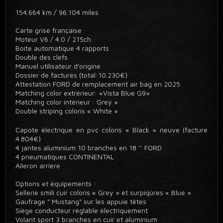
154.664 km / 96.104 miles
Carte grise française
Moteur V6 / 4.0 / 215ch
Boite automatique 4 rapports
Double des clefs
Manuel utilisateur d'origine
Dossier de factures (total:10.230€)
Attestation FORD de remplacement air bag en 2025
Matching color extrérieur: «Vista Blue G9»
Matching color intérieur : Grey »
Double striping coloris « White »
Capote électrique en pvc coloris « Black » neuve (facture
4.804€)
4 jantes aluminium 10 branches en 18 ‘’ FORD
4 pneumatiques CONTINENTAL
Aileron arrière
Options et équipements :
Sellerie smili cuir coloris « Grey » et surpiqûres « Blue »
Gaufrage " Mustang" sur les appuie têtes
Siège conducteur réglable électriquement
Volant sport 3 branches en cuir et aluminium