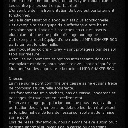
Il en est de même pour les garnitures type « aluminium ».
Les contre portes sont en parfait état.
L’ensemble de l’instrumentation de bord est parfaitement
fonctionnel.
Seule la climatisation d'époque n'est plus fonctionnelle.
Cet exemplaire est équipé d’un affichage à tête haute.
Le volant sport d'origine 3 branches en cuir et inserts
aluminium affiche une patine d’usage homogène.
Cet exemplaire est équipé d’une radio cd MP3 SHAKER 500
parfaitement fonctionnelle.
Les moquettes coloris « Grey » sont protégées par des sur
tapis sur mesure.
Parmi les équipements et options intéressants dont cet
exemplaire est doté, nous avons relevé: l'option "gaufrage
Mustang" sur les appuis tête la radio cd MP3 SHAKER 500.
Châssis :
La mise sur le pont confirme une caisse saine et sans trace
de corrosion structurelle apparente.
Les fondamentaux: planchers, bas de caisse, longerons et
passages de roue sont en excellent état.
Réserve d'usage: par principe nous ne pouvons garantir la
perfection des alignements au delà de leur bon état visuel
et fonctionnel validé lors de l’essai sur route et de la mise
sur le pont.
Lors de l'essai dynamique, nous n'avons relevé aucun bruit
parasite anormal au niveau de la caisse ou des trains