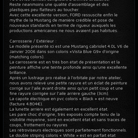
Reste néanmoins une qualité d'assemblage et des
plastiques peu flatteurs au toucher.
Avec cette excellente version, FORD ressuscite enfin le
mythe de la Mustang de manière crédible et pose de
nouveaux standards en terme de rigueur auxquels les
productions américaines ne nous avaient pas habitués.
Carrosserie / Extérieur :
Le modèle présenté ici est une Mustang cabriolet 4.0L V6 de
Janvier 2006 dans son coloris «Vista Blue G9» d'origine
(matching colors).
La carrosserie est en très bon état de présentation et la
peinture affiche une teinte profonde ainsi qu'une excellente
brillance.
Après un lustrage pro réalisé à l'orbitale par notre atelier,
nous avons relevé une petite rayure et un éclat de peinture
corrigé sur l’aile avant droite ainsi qu'un petit coup et une
fine rayure corrigée sur l’aile arrière gauche (3cm).
La capote électrique en pvc coloris « Black » est neuve
(facture 4.804€).
La lunette arrière est également en excellent état.
Les pare choc d’origine, très exposés compte tenu de la
visibilité moyenne, sont en excellent état et sans traces de
coups, frottement ou rayures
Les rétroviseurs électriques sont parfaitement fonctionnels.
Le double striping coloris « White » est en parfait état