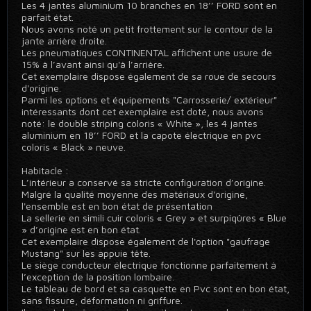
Les 4 jantes aluminium 10 branches en 18’’ FORD sont en
parfait état.
Nous avons noté un petit frottement sur le contour de la
jante arrière droite.
Les pneumatiques CONTINENTAL affichent une usure de
15% à l’avant ainsi qu'à l’arrière.
Cet exemplaire dispose également de sa roue de secours
d'origine.
Parmi les options et équipements "Carrosserie/ extérieur"
intéressants dont cet exemplaire est doté, nous avons
noté: le double striping coloris « White », les 4 jantes
aluminium en 18’’ FORD et la capote électrique en pvc
coloris « Black » neuve.
Habitacle :
L’intérieur a conservé sa stricte configuration d’origine.
Malgré la qualité moyenne des matériaux d'origine,
l'ensemble est en bon état de présentation
La sellerie en simili cuir coloris « Grey » et surpiqûres « Blue
» d’origine est en bon état.
Cet exemplaire dispose également de l'option "gaufrage
Mustang" sur les appuie tête.
Le siège conducteur électrique fonctionne parfaitement à
l’exception de la position lombaire.
Le tableau de bord et sa casquette en Pvc sont en bon état,
sans fissure, déformation ni griffure.