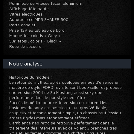
Pommeau de vitesse façon aluminium
Affichage tête haute
Vitres électriques
Autoradio cd MP3 SHAKER 500
Porte gobelet
Prise 12V au tableau de bord
Moquettes coloris « Grey »
Sur-tapis . coloris « Black »
Roue de secours
Notre analyse
Historique du modèle :
Le retour du mythe... après quelques années d'errance en
matière de style, FORD revisite sont best-seller et propose
une version 2004 de Sa Mustang aussi sexy que
performante dans le pur style néo rétro.
Succès immédiat pour cette version qui reprend les
basiques du pony car américain : un gros V6 fiable,
coupleux et techniquement simple, un châssis brut (essieu
arrière rigide) mais étonnamment efficace.
L'ambiance néo rétro se retrouve parfaitement dans le
traitement des intérieurs avec ce volant 3 branches très
70's et les fameux compteurs à chiffres circulaires.