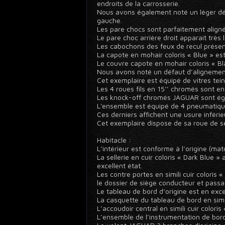
endroits de la carrosserie.
Nous avons également noté un léger défa
gauche.
Les pare chocs sont parfaitement align
Le pare choc arrière droit apparait très
Les cabochons des feux de recul présen
La capote en mohair coloris « Blue » est 
Le couvre capote en mohair coloris « Bl
Nous avons noté un défaut d’alignement
Cet exemplaire est équipé de vitres tein
Les 4 roues fils en 15’’ chromés sont en
Les knock-off chromés JAGUAR sont éga
L'ensemble est équipé de 4 pneumatiq
Ces derniers affichent une usure inférie
Cet exemplaire dispose de sa roue de sec
Habitacle :
L’intérieur est conforme à l’origine (ma
La sellerie en cuir coloris « Dark Blue 
excellent état.
Les contre portes en simili cuir coloris 
le dossier de siège conducteur et pass
Le tableau de bord d’origine est en exce
La casquette du tableau de bord en simil
L’accoudoir central en simili cuir coloris
L’ensemble de l’instrumentation de bord 