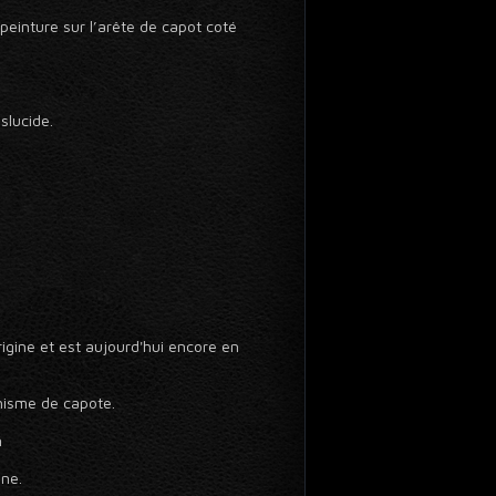
einture sur l’arête de capot coté
slucide.
rigine et est aujourd'hui encore en
nisme de capote.
n
ine.