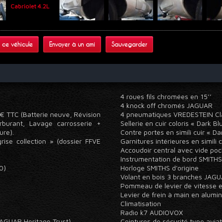
 ce véhicule
Envoyer à un ami
Sauvegarder
4 roues fils chromées en 15’’
4 knock off chromés JAGUAR
0 € TTC (Batterie neuve, Révision
4 pneumatiques VREDESTEIN Cl
rburant, Lavage carrosserie +
Sellerie en cuir coloris « Dark B
eure).
Contre portes en simili cuir « D
rise collection » (dossier FFVE
Garnitures intérieures en simili
Accoudoir central avec vide po
Instrumentation de bord SMITHS
70)
Horloge SMITHS d'origine
Volant en bois 3 branches JAGU
Pommeau de levier de vitesse e
Levier de frein à main en alum
Climatisation
Radio k7 AUDIOVOX
JAGUAR Heritage Trust)
Ceintures de sécurité type aviat