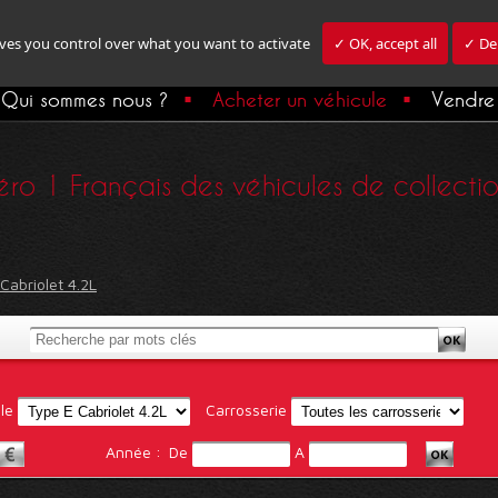
ives you control over what you want to activate
✓ OK, accept all
✓ Den
Qui sommes nous ?
Acheter un véhicule
Vendre 
ro 1 Français des véhicules de collection,
Cabriolet 4.2L
le
Carrosserie
Année :
De
A