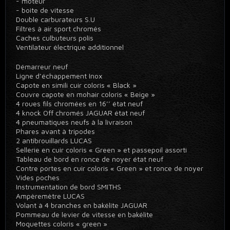
- moteur
- boite de vitesse
Double carburateurs S.U
Filtres à air sport chromés
Caches culbuteurs polis
Ventilateur électrique additionnel
Démarreur neuf
Ligne d’échappement Inox
Capote en simili cuir coloris « Black »
Couvre capote en mohair coloris « Beige »
4 roues fils chromées en 16’’ état neuf
4 knock Off chromés JAGUAR état neuf
4 pneumatiques neufs à la livraison
Phares avant à tripodes
2 antibrouillards LUCAS
Sellerie en cuir coloris « Green » et passepoil assorti
Tableau de bord en ronce de noyer état neuf
Contre portes en cuir coloris « Green » et ronce de noyer
Vides poches
Instrumentation de bord SMITHS
Ampèremètre LUCAS
Volant à 4 branches en bakélite JAGUAR
Pommeau de levier de vitesse en bakélite
Moquettes coloris « green »