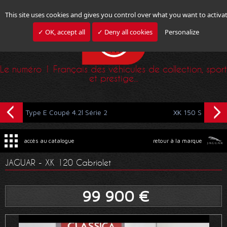
This site uses cookies and gives you control over what you want to activa
✓ OK, accept all
✓ Deny all cookies
Personalize
Le numéro 1 Français des véhicules de collection, sport
et prestige...
Type E Coupé 4.2l Série 2
XK 150 S
accès au catalogue
retour à la marque
JAGUAR - XK 120 Cabriolet
99 900 €