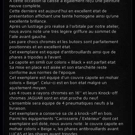
A cette occasion la caisse a également reçu une peinture
neuve complète.
Cette dernière est aujourd’hui en excellent état de
présentation affichant une teinte homogène ainsi qu'une
excellente brillance.
Après un lustrage pro réalisé à l’orbitale par notre atelier,
nous avons noté une très légère griffure au sommet de
l’aile avant gauche.
Les pare chocs chromés et les butoirs sont parfaitement
positionnés et en excellent état.
Cet exemplaire est équipé d'antibrouillards ainsi que de
phares à tripodes à l'avant.
La capote en simili cuir coloris « Black » est parfait état
Sa mise en place est aisée et son étanchéité reste
conforme aux normes de l’époque.
Cet exemplaire est équipé d’un couvre capote en mohair
coloris « Beige". Celui-ci est en bon état malgré un
ajustement moyen.
Les 4 roues à rayons chromés en 16’’ et leurs Knock-off
chromés JAGUAR sont en état proche du neuf.
L'ensemble sera équipé de 4 pneumatiques neufs à la
livraison.
Cet exemplaire a conservé sa clé à knock-off en bois.
Parmi les équipements "Carrosserie / Extérieur" dont cet
exemplaire est doté, nous avons noté: le couvre capote en
mohair coloris « Beige », les phares antibrouillards avant
LUCAS et les phares avant tripodes.