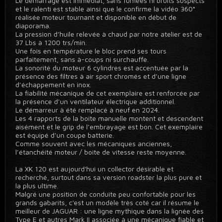
Le démarrage est immédiat, sans fumées ni bruits suspects
et le ralenti est stable ainsi que le confirme la vidéo 360°
réalisée moteur tournant et disponible en début de
diaporama.
La pression d’huile relevée à chaud par notre atelier est de
37 Lbs à 1200 trs/min.
Une fois en température le bloc prend ses tours
parfaitement, sans à-coups ni surchauffe.
La sonorité du moteur 6 cylindres est accentuée par la
présence des filtres à air sport chromés et d’une ligne
d’échappement en inox.
La fiabilité mécanique de cet exemplaire est renforcée par
la présence d’un ventilateur électrique additionnel.
Le démarreur à été remplacé à neuf en 2024.
Les 4 rapports de la boite manuelle montent et descendent
aisément et le grip de l’embrayage est bon. Cet exemplaire
est équipé d’un coupe batterie.
Comme souvent avec les mécaniques anciennes,
l’étanchéité moteur / boite de vitesse reste moyenne.
La XK 120 est aujourd'hui un collector désirable et
recherché, surtout dans sa version roadster la plus pure et
la plus ultime.
Malgré une position de conduite peu confortable pour les
grands gabarits, c'est un modèle très coté car il résume le
meilleur de JAGUAR : une ligne mythique dans la lignée des
Type E et autres Mark II associée à une mécanique fiable et