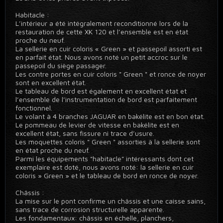
Habitacle :
L’intérieur a été intégralement reconditionné lors de la
restauration de cette XK 120 et l’ensemble est en état
proche du neuf.
La sellerie en cuir coloris « Green » et passepoil assorti est
en parfait état. Nous avons noté un petit accroc sur le
passepoil du siège passager.
Les contre portes en cuir coloris " Green " et ronce de noyer
sont en excellent état.
Le tableau de bord est également en excellent état et
l’ensemble de l’instrumentation de bord est parfaitement
fonctionnel.
Le volant à 4 branches JAGUAR en bakélite est en bon état.
Le pommeau de levier de vitesse en bakélite est en
excellent état, sans fissure ni trace d’usure.
Les moquettes coloris " Green " assorties à la sellerie sont
en état proche du neuf.
Parmi les équipements "habitacle" intéressants dont cet
exemplaire est doté, nous avons noté: la sellerie en cuir
coloris » Green » et le tableau de bord en ronce de noyer.
Châssis :
La mise sur le pont confirme un châssis et une caisse sains,
sans trace de corrosion structurelle apparente.
Les fondamentaux: châssis en échelle, planchers,