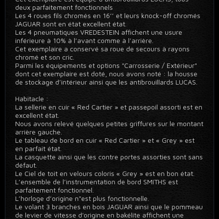
deux parfaitement fonctionnels
Les 4 roues fils chromés en 16’’ et leurs knock-off chromés
JAGUAR sont en état excellent état.
Les 4 pneumatiques VREDESTEIN affichent une usure
inférieure à 10% à l’avant comme à l’arrière.
Cet exemplaire a conservé sa roue de secours à rayons
chromé et son cric.
Parmi les équipements et options "Carrosserie / Extérieur"
dont cet exemplaire est doté, nous avons noté : la housse
de stockage d’intérieur ainsi que les antibrouillards LUCAS.
Habitacle :
La sellerie en cuir « Red Cartier » et passepoil assorti est en
excellent état.
Nous avons relevé quelques petites griffures sur le montant
arrière gauche.
Le tableau de bord en cuir « Red Cartier » et « Grey » est
en parfait état.
La casquette ainsi que les contre portes assorties sont sans
défaut.
Le Ciel de toit en velours coloris « Grey » est en bon état.
L’ensemble de l’instrumentation de bord SMITHS est
parfaitement fonctionnel.
L’horloge d’origine n"est plus fonctionnelle.
Le volant 3 branches en bois JAGUAR ainsi que le pommeau
de levier de vitesse d'origine en bakélite affichent une