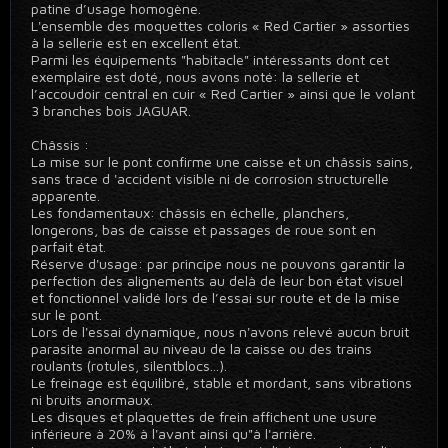
patine d’usage homogène.
L'ensemble des moquettes coloris « Red Cartier » assorties
à la sellerie est en excellent état.
Parmi les équipements "habitacle" intéressants dont cet
exemplaire est doté, nous avons noté: la sellerie et
l’accoudoir central en cuir « Red Cartier » ainsi que le volant
3 branches bois JAGUAR.
Châssis :
La mise sur le pont confirme une caisse et un châssis sains,
sans trace d 'accident visible ni de corrosion structurelle
apparente.
Les fondamentaux: châssis en échelle, planchers,
longerons, bas de caisse et passages de roue sont en
parfait état.
Réserve d'usage: par principe nous ne pouvons garantir la
perfection des alignements au delà de leur bon état visuel
et fonctionnel validé lors de l’essai sur route et de la mise
sur le pont.
Lors de l'essai dynamique, nous n'avons relevé aucun bruit
parasite anormal au niveau de la caisse ou des trains
roulants (rotules, silentblocs...).
Le freinage est équilibré, stable et mordant, sans vibrations
ni bruits anormaux.
Les disques et plaquettes de frein affichent une usure
inférieure à 20% à l'avant ainsi qu"à l'arrière.