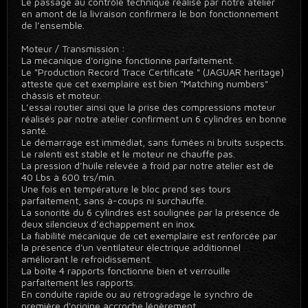
Le passage au contrôle technique réalisé par notre atelier
en amont de la livraison confirmera le bon fonctionnement
de l’ensemble.
Moteur / Transmission :
La mécanique d'origine fonctionne parfaitement.
Le "Production Record Trace Certificate " (JAGUAR heritage)
atteste que cet exemplaire est bien "Matching numbers"
châssis et moteur.
L’essai routier ainsi que la prise des compressions moteur
réalisés par notre atelier confirment un 6 cylindres en bonne
santé.
Le démarrage est immédiat, sans fumées ni bruits suspects.
Le ralenti est stable et le moteur ne chauffe pas.
La pression d’huile relevée à froid par notre atelier est de
40 Lbs à 600 trs/min.
Une fois en température le bloc prend ses tours
parfaitement, sans à-coups ni surchauffe.
La sonorité du 6 cylindres est soulignée par la présence de
deux silencieux d’échappement en inox.
La fiabilité mécanique de cet exemplaire est renforcée par
la présence d'un ventilateur électrique additionnel
améliorant le refroidissement.
La boite 4 rapports fonctionne bien et verrouille
parfaitement les rapports.
En conduite rapide ou au rétrogradage le synchro de
première d'origine accroche légèrement.