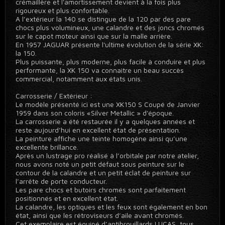
crémaillère et l'amortissement devient à la fois plus
rigoureux et plus confortable.
A l’extérieur la 140 se distingue de la 120 par des pare
chocs plus volumineux, une calandre et des joncs chromés
sur le capot moteur ainsi que sur la malle arrière.
En 1957 JAGUAR présente l'ultime évolution de la série XK:
la 150.
Plus puissante, plus moderne, plus facile à conduire et plus
performante, la XK 150 va connaitre un beau succès
commercial, notamment aux états unis.
Carrosserie / Extérieur :
Le modèle présenté ici est une XK150 S Coupé de Janvier
1959 dans son coloris «Silver Metallic » d'époque.
La carrosserie a été restaurée il y a quelques années et
reste aujourd’hui en excellent état de présentation.
La peinture affiche une teinte homogène ainsi qu’une
excellente brillance.
Après un lustrage pro réalisé à l’orbitale par notre atelier,
nous avons noté un petit défaut sous peinture sur le
contour de la calandre et un petit éclat de peinture sur
l’arrête de porte conducteur.
Les pare chocs et butoirs chromés sont parfaitement
positionnés et en excellent état.
La calandre, les optiques et les feux sont également en bon
état, ainsi que les rétroviseurs d’aile avant chromés.
Cet exemplaire est équipé d’antibrouillards LUCAS, tous