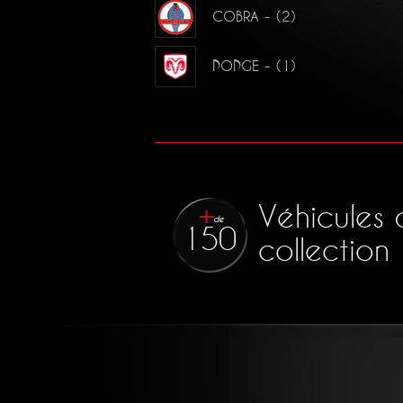
COBRA - (2)
DODGE - (1)
Véhicules 
de
150
collection