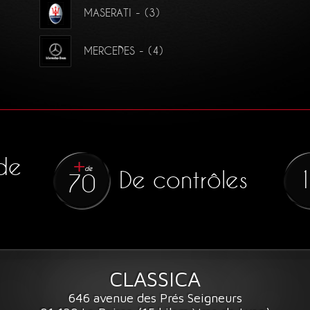
MASERATI - (3)
MERCEDES - (4)
de
de
De contrôles
70
CLASSICA
646 avenue des Prés Seigneurs