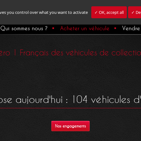
ives you control over what you want to activate
✓ OK, accept all
✓ Den
Qui sommes nous ?
Acheter un véhicule
Vendre 
ro 1 Français des véhicules de collection,
e aujourd'hui : 104 véhicules d'
Nos engagements