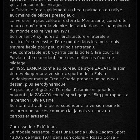
qui affectionne les virages.
La Fulvia se fera rapidement un beau palmarès en rallye
aux mains de pilotes prestigieux.
La version la plus célèbre restera la Montecarlo, construite
pour commémorer la victoire de Lancia dans le championnat
du monde des rallyes en 1971.
Son brillant 4 cylindres à l'architecture « latérale »
particulière nécessite d'être monté dans les tours mais
s'avère fiable pour peu qu'il soit entretenu.
Peu confortable et bruyante car la boîte 5 tire court, la
Fulvia reste cependant l'une des meilleures école de
pilotage.
En 1965 LANCIA confie au bureau de style ZAGATO le soin
de développer une version « sport » de la Fulvia.
Le designer maison Ercole Spada propose un nouveau
dessin, plus aérodynamique.
Au passage et grâce à l’emploi d’aluminium pour les
ouvrants, la ZAGATO coupé sport gagne 45kg par rapport à
la version Fulvia usine.
Son tarif attractif à peine supérieur à la version usine lui
assurera un succès commercial jamais vu chez un
carrossier artisanal.
Carrosserie / Extérieur :
Le modèle présenté ici est une Lancia Fulvia Zagato Sport
1300 S de Mars 1971 dans son coloris « Rosso Corsa »