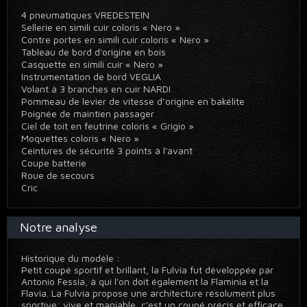
4 pneumatiques VREDESTEIN
Sellerie en simili cuir coloris « Nero »
Contre portes en simili cuir coloris « Nero »
Tableau de bord d'origine en bois
Casquette en simili cuir « Nero »
Instrumentation de bord VEGLIA
Volant à 3 branches en cuir NARDI
Pommeau de levier de vitesse d’origine en bakélite
Poignée de maintien passager
Ciel de toit en feutrine coloris « Grigio »
Moquettes coloris « Nero »
Ceintures de sécurité 3 points à l'avant
Coupe batterie
Roue de secours
Cric
Notre analyse
Historique du modèle :
Petit coupé sportif et brillant, la Fulvia fut développée par
Antonio Fessia, à qui l'on doit également la Flaminia et la
Flavia. La Fulvia propose une architecture résolument plus
sportive: vive et maniable, c'est un coupé précis et efficace