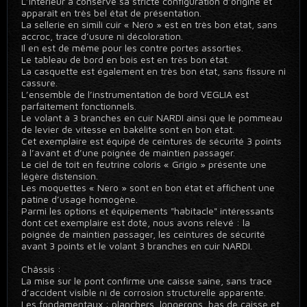
L’intérieur a conservé sa stricte configuration d’origine et
apparaît en très bel état de présentation.
La sellerie en simili cuir « Nero » est en très bon état, sans
accroc, trace d’usure ni décoloration.
Il en est de même pour les contre portes assorties.
Le tableau de bord en bois est en très bon état.
La casquette est également en très bon état, sans fissure ni
cassure.
L’ensemble de l’instrumentation de bord VEGLIA est
parfaitement fonctionnels.
Le volant à 3 branches en cuir NARDI ainsi que le pommeau
de levier de vitesse en bakélite sont en bon état.
Cet exemplaire est équipé de ceintures de sécurité 3 points
à l’avant et d’une poignée de maintien passager.
Le ciel de toit en feutrine coloris « Grigio » présente une
légère distension.
Les moquettes « Nero » sont en bon état et affichent une
patine d’usage homogène.
Parmi les options et équipements "habitacle" intéressants
dont cet exemplaire est doté, nous avons relevé : la
poignée de maintien passager, les ceintures de sécurité
avant 3 points et le volant 3 branches en cuir NARDI.
Châssis :
La mise sur le pont confirme une caisse saine, sans trace
d’accident visible ni de corrosion structurelle apparente.
Les fondamentaux : planchers, longerons, bas de caisse et