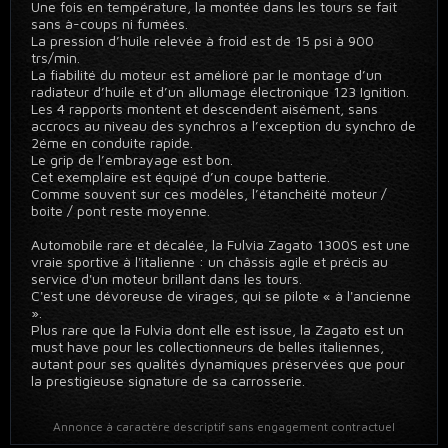
Une fois en température, la montée dans les tours se fait
sans à-coups ni fumées.
La pression d’huile relevée à froid est de 15 psi à 900
trs/min.
La fiabilité du moteur est amélioré par le montage d’un
radiateur d’huile et d’un allumage électronique 123 Ignition.
Les 4 rapports montent et descendent aisément, sans
accrocs au niveau des synchros a l’exception du synchro de
2éme en conduite rapide.
Le grip de l’embrayage est bon.
Cet exemplaire est équipé d’un coupe batterie.
Comme souvent sur ces modèles, l’étanchéité moteur /
boite / pont reste moyenne.
Automobile rare et décalée, la Fulvia Zagato 1300S est une
vraie sportive à l'italienne : un châssis agile et précis au
service d'un moteur brillant dans les tours.
C'est une dévoreuse de virages, qui se pilote « à l'ancienne
».
Plus rare que la Fulvia dont elle est issue, la Zagato est un
must have pour les collectionneurs de belles italiennes,
autant pour ses qualités dynamiques préservées que pour
la prestigieuse signature de sa carrosserie.
Annonce à caractère descriptif sans engagement contractuel