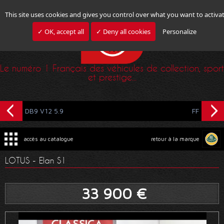
This site uses cookies and gives you control over what you want to activa
✓ OK, accept all
✓ Deny all cookies
Personalize
Le numéro 1 Français des véhicules de collection, sport
et prestige...
DB9 V12 5.9
FF
accès au catalogue
retour à la marque
LOTUS - Elan S1
33 900 €