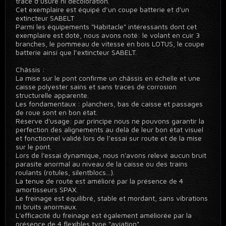
trace d’usure ni décoloration.
Cet exemplaire est équipé d’un coupe batterie et d'un
extincteur SABELT
Parmi les équipements "Habitacle" intéressants dont cet
exemplaire est doté, nous avons noté: le volant en cuir 3
branches, le pommeau de vitesse en bois LOTUS, le coupe
batterie ainsi que l’extincteur SABELT.
Châssis :
La mise sur le pont confirme un châssis en échelle et une
caisse polyester sains et sans traces de corrosion
structurelle apparente.
Les fondamentaux : planchers, bas de caisse et passages
de roue sont en bon état.
Réserve d'usage: par principe nous ne pouvons garantir la
perfection des alignements au delà de leur bon état visuel
et fonctionnel validé lors de l’essai sur route et de la mise
sur le pont.
Lors de l'essai dynamique, nous n'avons relevé aucun bruit
parasite anormal au niveau de la caisse ou des trains
roulants (rotules, silentblocs...).
La tenue de route est amélioré par la présence de 4
amortisseurs SPAX.
Le freinage est équilibré, stable et mordant, sans vibrations
ni bruits anormaux.
L'efficacité du freinage est également améliorée par la
présence de 4 flexibles type "aviation".