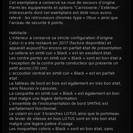
Cet exemplaire a conservé sa roue de secours d’origine.
Parmi les équipements et options "Carrosserie / Extérieur"
intéressants dont cet exemplaire est doté nous avons
relevé : les rétroviseurs chromés type « Obus » ainsi que
l’arceau de sécurité 6 points.
Habitacle :
L’intérieur a conservé sa stricte configuration d’origine.
Celui-ci a été restauré en 2017 (facture disponible) et
apparaît aujourd’hui encore en parfait état de présentation.
La sellerie en simili cuir « Black » est en excellent état.
Les contre portes en simili cuir « Black » sont en bon état à
l’exception de la contre porte conducteur qui présente un
petit accroc (10 cm).
L’accoudoir central en simili cuir « Black » est en parfait
état.
Le tableau de bord en bois est également en très bon état,
sans fissures ni cassures.
La casquette en simili cuir « Black » est également en bon
état malgré une légère déformation.
L’ensemble de l’instrumentation de bord SMITHS est
parfaitement fonctionnel.
Le volant en cuir 3 branches LOTUS ainsi que le pommeau
de levier de vitesse en bois LOTUS sont en très bon état
malgré une légère patine d'usage.
Les moquettes coloris « Black » sont en bon état, sans