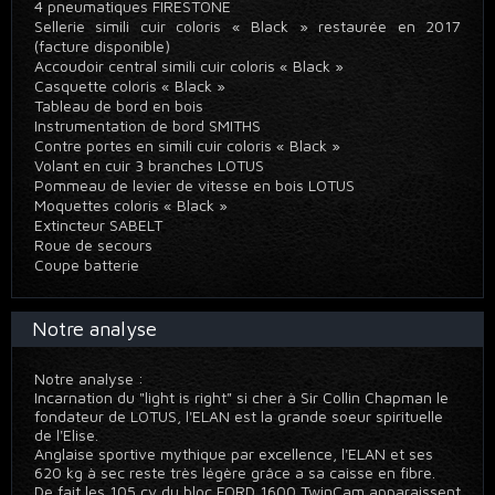
4 pneumatiques FIRESTONE
Sellerie simili cuir coloris « Black » restaurée en 2017
(facture disponible)
Accoudoir central simili cuir coloris « Black »
Casquette coloris « Black »
Tableau de bord en bois
Instrumentation de bord SMITHS
Contre portes en simili cuir coloris « Black »
Volant en cuir 3 branches LOTUS
Pommeau de levier de vitesse en bois LOTUS
Moquettes coloris « Black »
Extincteur SABELT
Roue de secours
Coupe batterie
Notre analyse
Notre analyse :
Incarnation du "light is right" si cher à Sir Collin Chapman le
fondateur de LOTUS, l'ELAN est la grande soeur spirituelle
de l'Elise.
Anglaise sportive mythique par excellence, l'ELAN et ses
620 kg à sec reste très légère grâce a sa caisse en fibre.
De fait les 105 cv du bloc FORD 1600 TwinCam apparaissent