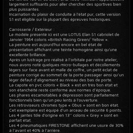
largement suffisants pour aller chercher des sportives bien
plus puissantes.
Incarnation du plaisir de conduite à l'état pur, cette version
S1 est éligible sur la plupart des épreuves historiques.
Carrosserie / Extérieur :
Le modèle présenté ici est une LOTUS Elan S1 cabriolet de
Janvier 1964 coloris «British Racing Green/ Yellow ».
La peinture est aujourd'hui encore en bel état de
présentation affichant une teinte homogène ainsi qu'une
excellente brillance.
Après un lustrage pro réalisé à l’orbitale par notre atelier,
nous avons noté quelques micro-bullages et décollements
légers sur face avant et malle de coffre, un petit éclat de
peinture corrigé au sommet de la porte passager ainsi qu’un
léger défaut d’alignement au niveau des bas de porte.
La capote en pvc coloris « Black » est en très bon état et
son étanchéité reste conforme aux normes d’époque.
Les phares escamotables à dépression sont parfaitement
fonctionnels bien qu’un peu lents à l'ouverture.
Les rétroviseurs chromés type « Obus » sont en bon état.
Cet exemplaire est équipé d’un arceau de sécurité 6 points.
Les 4 jantes tôle d'origine en 13’’ coloris « Grey » sont en
parfait état.
Les 4 pneumatiques FIRESTONE affichent une usure de 30%
à l’avant et 40% à l’arrière.