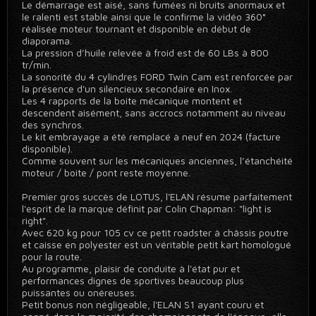
Le démarrage est aisé, sans fumées ni bruits anormaux et
le ralenti est stable ainsi que le confirme la vidéo 360°
réalisée moteur tournant et disponible en début de
diaporama.
La pression d’huile relevée à froid est de 60 LBs à 800
tr/min.
La sonorité du 4 cylindres FORD Twin Cam est renforcée par
la présence d'un silencieux secondaire en Inox.
Les 4 rapports de la boite mécanique montent et
descendent aisément, sans accrocs notamment au niveau
des synchros.
Le kit embrayage a été remplacé à neuf en 2024 (facture
disponible).
Comme souvent sur les mécaniques anciennes, l’étanchéité
moteur / boite / pont reste moyenne.
Premier gros succès de LOTUS, l'ELAN résume parfaitement
l'esprit de la marque définit par Colin Chapman: "light is
right".
Avec 620 kg pour 105 cv ce petit roadster à châssis poutre
et caisse en polyester est un véritable petit kart homologué
pour la route.
Au programme, plaisir de conduite à l'état pur et
performances dignes de sportives beaucoup plus
puissantes ou onéreuses.
Petit bonus non négligeable, l'ELAN S1 ayant couru et