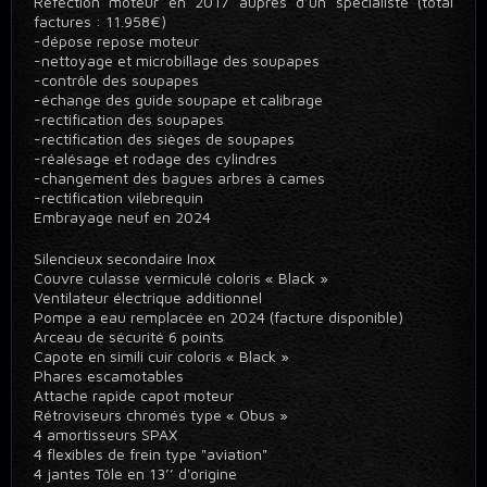
Réfection moteur en 2017 auprès d’un spécialiste (total
factures : 11.958€)
-dépose repose moteur
-nettoyage et microbillage des soupapes
-contrôle des soupapes
-échange des guide soupape et calibrage
-rectification des soupapes
-rectification des sièges de soupapes
-réalésage et rodage des cylindres
-changement des bagues arbres à cames
-rectification vilebrequin
Embrayage neuf en 2024
Silencieux secondaire Inox
Couvre culasse vermiculé coloris « Black »
Ventilateur électrique additionnel
Pompe a eau remplacée en 2024 (facture disponible)
Arceau de sécurité 6 points
Capote en simili cuir coloris « Black »
Phares escamotables
Attache rapide capot moteur
Rétroviseurs chromés type « Obus »
4 amortisseurs SPAX
4 flexibles de frein type "aviation"
4 jantes Tôle en 13’’ d'origine