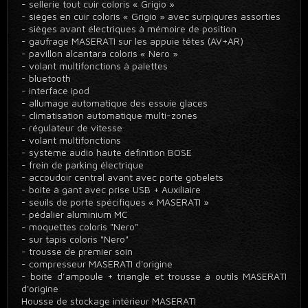
- sellerie tout cuir coloris « Grigio »
- sièges en cuir coloris « Grigio » avec surpiqures assorties
- sièges avant électriques à mémoire de position
- gaufrage MASERATI sur les appuie têtes (AV+AR)
- pavillon alcantara coloris « Nero »
- volant multifonctions à palettes
- bluetooth
- interface ipod
- allumage automatique des essuie glaces
- climatisation automatique multi-zones
- régulateur de vitesse
- volant multifonctions
- système audio haute définition BOSE
- frein de parking électrique
- accoudoir central avant avec porte gobelets
- boite à gant avec prise USB + Auxiliaire
- seuils de porte spécifiques « MASERATI »
- pédalier aluminium MC
- moquettes coloris "Nero"
- sur tapis coloris "Nero"
- trousse de premier soin
- compresseur MASERATI d'origine
- boite d’ampoule + triangle et trousse à outils MASERATI
d'origine
Housse de stockage intérieur MASERATI