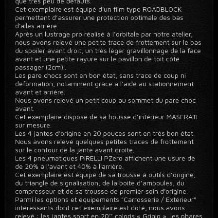
que très peu de défauts.
Cet exemplaire est équipé d'un film type ROADBLOCK
permettant d’assurer une protection optimale des bas
d'ailes arrière.
Après un lustrage pro réalisé à l’orbitale par notre atelier,
nous avons relevé une petite trace de frottement sur le bas
du spoiler avant droit, un très léger gravillonnage de la face
avant et une petite rayure sur le pavillon de toit côté
passager (2cm)..
Les pare chocs sont en bon état, sans trace de coup ni
déformation, notamment grâce à l’aide au stationnement
avant et arrière.
Nous avons relevé un petit coup au sommet du pare choc
avant.
Cet exemplaire dispose de sa housse d’intérieur MASERATI
sur mesure.
Les 4 jantes d'origine en 20 pouces sont en très bon état.
Nous avons relevé quelques petites traces de frottement
sur le contour de la jante avant droite.
Les 4 pneumatiques PIRELLI PZero affichent une usure de
de 20% à l'avant et 40% à l'arrière.
Cet exemplaire est équipé de sa trousse à outils d’origine,
du triangle de signalisation, de la boite d’ampoules, du
compresseur et de sa trousse de premier soin d'origine.
Parmi les options et équipements "Carrosserie / Extérieur"
intéressants dont cet exemplaire est doté, nous avons
relevé : les jantes sport en 20’’ coloris « Grigio », les phares