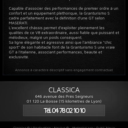
Capable d'associer des performances de premier ordre à un
confort et un équipement pléthorique, la Granturismo S
cadre parfaitement avec la définition d'une GT selon
MASERATI.
L'excellent châssis permet d'exploiter pleinement les
qualités de ce V8 extraordinaire, aussi fiable que puissant et
mélodieux, malgré un poids conséquent.
Sa ligne élégante et agressive ainsi que l'ambiance "chic
sport" de son habitacle font de la Granturismo S une vraie
GT à l'italienne, associant performances, beauté et
exclusivité.
Annonce à caractère descriptif sans engagement contractuel
CLASSICA
646 avenue des Prés Seigneurs
01 120 La Boisse (15 kilomètres de Lyon)
Tél. 04 78 02 10 10
Classica © | Réalisation :
Novius ©
- Motorisé par :
Publi-Nova