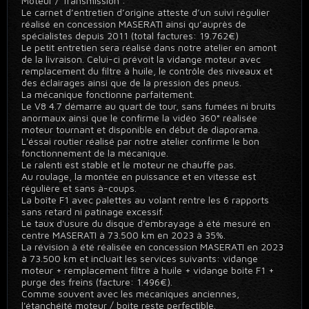
Moteur / Transmission :
Le carnet d’entretien d’origine atteste d’un suivi régulier
réalisé en concession MASERATI ainsi qu’auprès de
spécialistes depuis 2011 (total factures: 19.762€)
Le petit entretien sera réalisé dans notre atelier en amont
de la livraison. Celui-ci prévoit la vidange moteur avec
remplacement du filtre à huile, le contrôle des niveaux et
des éclairages ainsi que de la pression des pneus.
La mécanique fonctionne parfaitement.
Le V8 4.7 démarre au quart de tour, sans fumées ni bruits
anormaux ainsi que le confirme la vidéo 360° réalisée
moteur tournant et disponible en début de diaporama.
L'éssai routier réalisé par notre atelier confirme le bon
fonctionnement de la mécanique.
Le ralenti est stable et le moteur ne chauffe pas.
Au roulage, la montée en puissance et en vitesse est
régulière et sans à-coups.
La boîte F1 avec palettes au volant rentre les 6 rapports
sans retard ni patinage excessif.
Le taux d'usure du disque d'embrayage à été mesuré en
centre MASERATI à 73.500 km en 2023 à 35%.
La révision à été réalisée en concession MASERATI en 2023
à 73.500 km et incluait les services suivants: vidange
moteur + remplacement filtre à huile + vidange boite F1 +
purge des freins (facture: 1.496€).
Comme souvent avec les mécaniques anciennes,
l'étanchéité moteur / boite reste perfectible.