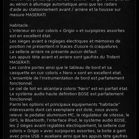
au xénon à allumage automatique ainsi que les radars
d'aide au stationnement avant / arrière et la housse sur
mesure MASERATI.
Habitacle :
L’intérieur en cuir coloris « Grigio » et surpiqûres assorties
est en excellent état.
Les sièges avant à réglages électriques et mémoires de
position ne présentent ni traces d'usure ni craquelures.
La sellerie arrière ne présente aucun défaut.
Les appuis tête avant et arrière sont gaufrés du Trident
MASERATI.
Les contre portes ainsi que le tableau de bord et sa
casquette en cuir coloris « Nero » sont en excellent état.
L’ensemble de l’instrumentation de bord est parfaitement
fonctionnel.
Le ciel de toit en alcantara coloris "Nero" est en parfait état.
Le système audio haute définition BOSE est parfaitement
fonctionnel.
Parmi les options et principaux équipements "habitacle"
intéressants dont cet exemplaire est doté, nous avons
relevé: le pédalier aluminium MC, le régulateur de vitesse, le
GPS, le Bluetooth, l’interface iPod, le système audio BOSE,
les 2 sièges avant réglables électriquement, la sellerie cuir
coloris « Grigio » avec surpiqures assorties, la boite à gant
avec prise USB + auxiliaire ainsi que les appuis tête gaufrés