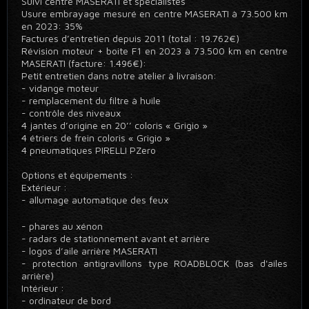
Suivi centre MASERATI et spécialistes
Usure embrayage mesuré en centre MASERATI à 73.500 km
en 2023: 35%
Factures d’entretien depuis 2011 (total : 19.762€)
Révision moteur + boite F1 en 2023 à 73.500 km en centre
MASERATI (facture: 1.496€):
Petit entretien dans notre atelier à livraison:
- vidange moteur
- remplacement du filtre à huile
- contrôle des niveaux
4 jantes d’origine en 20’’ coloris « Grigio »
4 étriers de frein coloris « Grigio »
4 pneumatiques PIRELLI PZero
Options et équipements :
Extérieur :
- allumage automatique des feux
- phares au xénon
- radars de stationnement avant et arrière
- logos d’aile arrière MASERATI
- protection antigravillons type ROADBLOCK (bas d'ailes
arrière)
Intérieur :
- ordinateur de bord