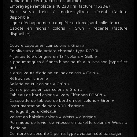
Radiateur récent (facture disponible)
Embrayage remplacé à 18.230 km (facture :1530€)
Bloc servo frein / maitre-cylindre récent (facture
disponible)
Ligne d’échappement complète en inox (sauf collecteur)
Capote en mohair coloris « Grün » récente (facture
disponible)
Couvre capote en cuir coloris « Grün »
Enjoliveurs d’aile arrière chromés type ROBRI
4 jantes tôle d'origine en 13’’ coloris « Gelb »
4 pneumatiques à flancs blanc neufs à la livraison (type filet
fin)
4 enjoliveurs d'origine en inox coloris » Gelb »
Rétroviseur chromé
Sellerie en cuir coloris « Grün »
Contre portes en cuir coloris « Grün »
Tableau de bord coloris « Ivory Elfenben DD608 »
Casquette de tableau de bord en cuir coloris « Grün »
Instrumentation de bord VDO d'origine
Horloge 8 jours KIENZLE
Volant en bakélite coloris « Weiss » d’origine
Pommeau de levier de vitesse en bakélite coloris « Weiss »
d’origine
Ceinture de sécurité 2 points type aviation côté passager.