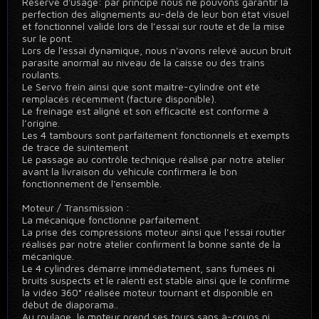
Réserve d'usage: par principe nous ne pouvons garantir la
perfection des alignements au-delà de leur bon état visuel
et fonctionnel validé lors de l’essai sur route et de la mise
sur le pont.
Lors de l'essai dynamique, nous n'avons relevé aucun bruit
parasite anormal au niveau de la caisse ou des trains
roulants.
Le Servo frein ainsi que sont maitre-cylindre ont été
remplacés récemment (facture disponible).
Le freinage est aligné et son efficacité est conforme à
l’origine.
Les 4 tambours sont parfaitement fonctionnels et exempts
de trace de suintement
Le passage au contrôle technique réalisé par notre atelier
avant la livraison du véhicule confirmera le bon
fonctionnement de l'ensemble.
Moteur / Transmission :
La mécanique fonctionne parfaitement.
La prise des compressions moteur ainsi que l’essai routier
réalisés par notre atelier confirment la bonne santé de la
mécanique.
Le 4 cylindres démarre immédiatement, sans fumées ni
bruits suspects et le ralenti est stable ainsi que le confirme
la vidéo 360° réalisée moteur tournant et disponible en
début de diaporama..
Au roulage, le moteur prend ses tours sans à-coups ni