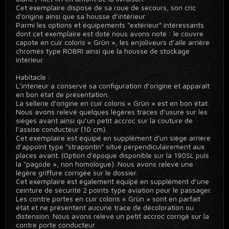
Cet exemplaire dispose de sa roue de secours, son cric
d'origine ainsi que sa housse d’intérieur.
Parmi les options et équipements "extérieur" intéressants
dont cet exemplaire est doté nous avons noté : le couvre
capote en cuir coloris « Grün », les enjoliveurs d’aile arrière
chromés type ROBRI ainsi que la housse de stockage
intérieur.
Habitacle :
L’intérieur a conservé sa configuration d’origine et apparaît
en bon état de présentation.
La sellerie d'origine en cuir coloris « Grün » est en bon état.
Nous avons relevé quelques légères traces d’usure sur les
sièges avant ainsi qu’un petit accroc sur la couture de
l’assise conducteur (10 cm).
Cet exemplaire est équipé en supplément d'un siège arrière
d’appoint type "strapontin" situé perpendiculairement aux
places avant. (Option d'époque disponible sur la 190SL puis
la "pagode », non homologué). Nous avons relevé une
légère griffure corrigée sur le dossier.
Cet exemplaire est également équipé en supplément d’une
ceinture de sécurité 2 points type aviation pour le passager.
Les contre portes en cuir coloris « Grün » sont en parfait
état et ne présentent aucune trace de décoloration ou
distension. Nous avons relevé un petit accroc corrigé sur la
contre porte conducteur