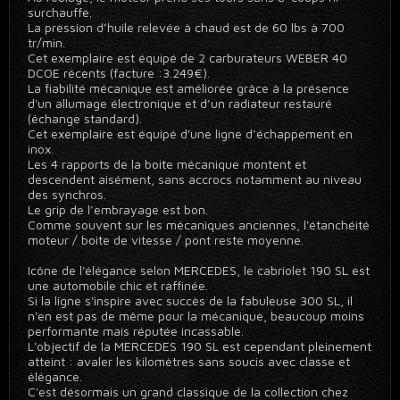
surchauffe.
La pression d’huile relevée à chaud est de 60 lbs à 700
tr/min.
Cet exemplaire est équipé de 2 carburateurs WEBER 40
DCOE récents (facture :3.249€).
La fiabilité mécanique est améliorée grâce à la présence
d'un allumage électronique et d’un radiateur restauré
(échange standard).
Cet exemplaire est équipé d'une ligne d’échappement en
inox.
Les 4 rapports de la boite mécanique montent et
descendent aisément, sans accrocs notamment au niveau
des synchros.
Le grip de l’embrayage est bon.
Comme souvent sur les mécaniques anciennes, l'étanchéité
moteur / boite de vitesse / pont reste moyenne.
Icône de l'élégance selon MERCEDES, le cabriolet 190 SL est
une automobile chic et raffinée.
Si la ligne s'inspire avec succès de la fabuleuse 300 SL, il
n'en est pas de même pour la mécanique, beaucoup moins
performante mais réputée incassable.
L'objectif de la MERCEDES 190 SL est cependant pleinement
atteint : avaler les kilomètres sans soucis avec classe et
élégance.
C'est désormais un grand classique de la collection chez