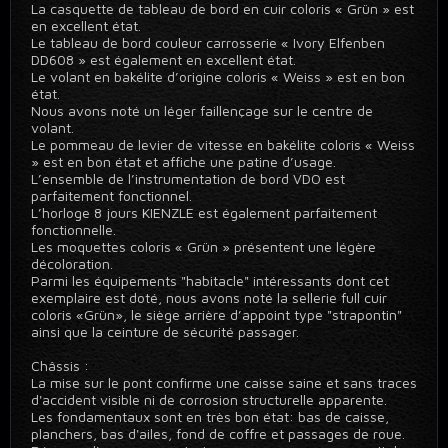
La casquette de tableau de bord en cuir coloris « Grün » est
en excellent état.
Le tableau de bord couleur carrosserie « Ivory Elfenben
DD608 » est également en excellent état.
Le volant en bakélite d’origine coloris « Weiss » est en bon
état.
Nous avons noté un léger faillençage sur le centre de
volant.
Le pommeau de levier de vitesse en bakélite coloris « Weiss
» est en bon état et affiche une patine d’usage.
L’ensemble de l’instrumentation de bord VDO est
parfaitement fonctionnel.
L’horloge 8 jours KIENZLE est également parfaitement
fonctionnelle.
Les moquettes coloris « Grün » présentent une légère
décoloration.
Parmi les équipements "habitacle" intéressants dont cet
exemplaire est doté, nous avons noté la sellerie full cuir
coloris «Grün», le siège arrière d’appoint type "strapontin"
ainsi que la ceinture de sécurité passager.
Châssis :
La mise sur le pont confirme une caisse saine et sans traces
d'accident visible ni de corrosion structurelle apparente.
Les fondamentaux sont en très bon état: bas de caisse,
planchers, bas d'ailes, fond de coffre et passages de roue.