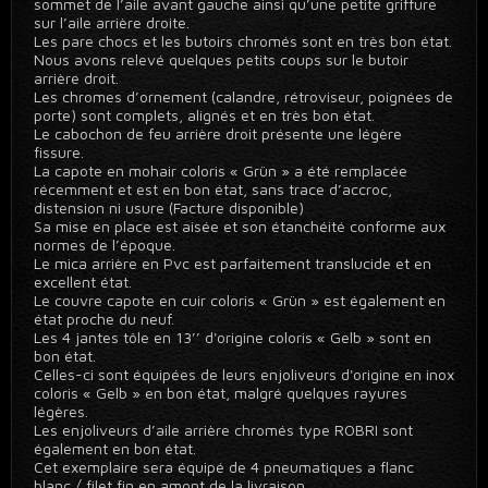
sommet de l’aile avant gauche ainsi qu’une petite griffure
sur l’aile arrière droite.
Les pare chocs et les butoirs chromés sont en très bon état.
Nous avons relevé quelques petits coups sur le butoir
arrière droit.
Les chromes d’ornement (calandre, rétroviseur, poignées de
porte) sont complets, alignés et en très bon état.
Le cabochon de feu arrière droit présente une légère
fissure.
La capote en mohair coloris « Grün » a été remplacée
récemment et est en bon état, sans trace d’accroc,
distension ni usure (Facture disponible)
Sa mise en place est aisée et son étanchéité conforme aux
normes de l’époque.
Le mica arrière en Pvc est parfaitement translucide et en
excellent état.
Le couvre capote en cuir coloris « Grün » est également en
état proche du neuf.
Les 4 jantes tôle en 13’’ d'origine coloris « Gelb » sont en
bon état.
Celles-ci sont équipées de leurs enjoliveurs d'origine en inox
coloris « Gelb » en bon état, malgré quelques rayures
légères.
Les enjoliveurs d’aile arrière chromés type ROBRI sont
également en bon état.
Cet exemplaire sera équipé de 4 pneumatiques a flanc
blanc / filet fin en amont de la livraison.