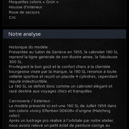
Moquettes coloris « Grün »
Housse d’intérieur
Roue de secours
Cric
Notre analyse
Historique du modèle :
Présentée au Salon de Genève en 1955, le cabriolet 190 SL
reprend la ligne générale de son illustre aînée, la fabuleuse
300 SL.
Privilégiant le bon goût et le confort chers à la clientèle
bourgeoise visée par la marque, la 190 SL renonce à toute
velléité sportive et reçoit un placide 4 cylindres, cependant
réputé indestructible.
La 190 SL se définit donc comme un cabriolet élégant et
racé destiné aux voyages chics et tranquilles.
Carrosserie / Extérieur :
Le modèle présenté ici est une 190 SL de Juillet 1959 dans
son coloris «Ivory Elfenben DD608» d’origine (Matching
color).
Après un lustrage pro réalisé à l’orbitale par notre atelier,
nous avons relevé un petit éclat de peinture corrigé au