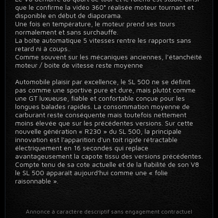
que le confirme la vidéo 360° réalisée moteur tournant et
disponible en début de diaporama.
Une fois en température, le moteur prend ses tours
normalement et sans surchauffe.
La boîte automatique 5 vitesses rentre les rapports sans
retard ni à coups..
Comme souvent sur les mécaniques anciennes, l’étanchéité
moteur / boite de vitesse reste moyenne
Automobile plaisir par excellence, le SL 500 ne se définit
pas comme une sportive pure et dure, mais plutôt comme
une GT luxueuse, fiable et confortable conçue pour les
longues balades rapides. La consommation moyenne de
carburant reste conséquente mais toutefois nettement
moins élevée que sur les précédentes versions. Sur cette
nouvelle génération « R230 » du SL 500, la principale
innovation est l'apparition d'un toit rigide rétractable
électriquement en 16 secondes qui replace
avantageusement la capote tissu des versions précédentes.
Compte tenu de sa cote actuelle et de la fiabilité de son V8
le SL 500 apparaît aujourd'hui comme une « folie
raisonnable ».
Annonce à caractère descriptif sans engagement contractuel