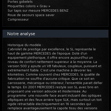
Portes gobelets
Moquettes coloris « Grau »
Sur tapis sur mesure MERCEDES BENZ
Roue de secours space saver
Compresseur
Notre analyse
Historique du modèle :
Cabriolet de prestige par excellence, le SL représente le
haut de gamme MERCEDES de l'époque. Doté d'un
équipement pléthorique, il offre encore aujourd'hui un
niveau de confort nettement supérieur à la moyenne. La
version 500 y ajoute un V8 fabuleux, coupleux, puissant et
extrêmement fiable. C'est une machine à dévorer les
kilomètres. Comme souvent chez MERCEDES, la qualité de
fabrication ne souffre d'aucune critique. Que ce soit en
carrosserie, mécanique ou intérieur, l'ensemble paraît défier
le temps. En 2001 MERCEDES restyle son SL avec brio en
proposant une version adoucie et modernisée. Au
programme: une nouvelle face avant incluant des optiques
elliptiques et des feux arrière type SLK, mais surtout un toit
rigide rétractable électriquement en 16 secondes qui
remplace avantageusement la capote tissu des versions