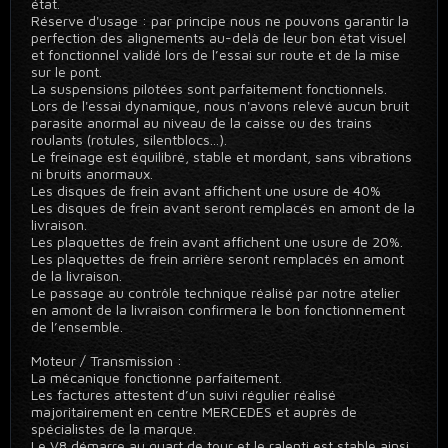
état.
Réserve d'usage : par principe nous ne pouvons garantir la
perfection des alignements au-delà de leur bon état visuel
et fonctionnel validé lors de l’essai sur route et de la mise
sur le pont.
La suspensions pilotées sont parfaitement fonctionnels.
Lors de l'essai dynamique, nous n'avons relevé aucun bruit
parasite anormal au niveau de la caisse ou des trains
roulants (rotules, silentblocs...).
Le freinage est équilibré, stable et mordant, sans vibrations
ni bruits anormaux.
Les disques de frein avant affichent une usure de 40%
Les disques de frein avant seront remplacés en amont de la
livraison.
Les plaquettes de frein avant affichent une usure de 20%.
Les plaquettes de frein arrière seront remplacés en amont
de la livraison.
Le passage au contrôle technique réalisé par notre atelier
en amont de la livraison confirmera le bon fonctionnement
de l’ensemble.
Moteur / Transmission :
La mécanique fonctionne parfaitement.
Les factures attestent d’un suivi régulier réalisé
majoritairement en centre MERCEDES et auprès de
spécialistes de la marque.
Le V8 démarre au quart de tour et le ralenti est stable ainsi