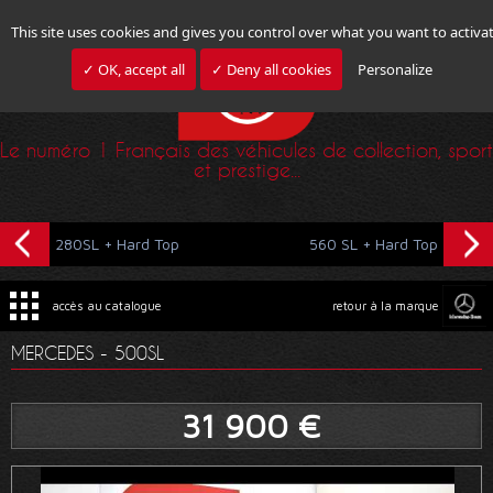
This site uses cookies and gives you control over what you want to activa
✓ OK, accept all
✓ Deny all cookies
Personalize
Le numéro 1 Français des véhicules de collection, sport
et prestige...
280SL + Hard Top
560 SL + Hard Top
accès au catalogue
retour à la marque
MERCEDES - 500SL
31 900 €