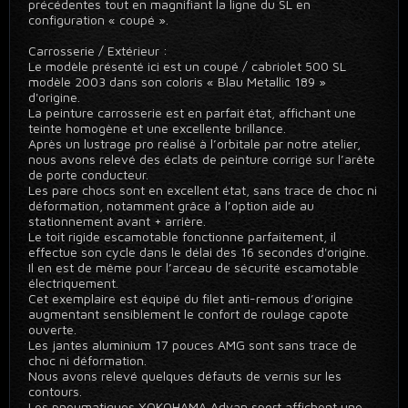
précédentes tout en magnifiant la ligne du SL en
configuration « coupé ».
Carrosserie / Extérieur :
Le modèle présenté ici est un coupé / cabriolet 500 SL
modèle 2003 dans son coloris « Blau Metallic 189 »
d'origine.
La peinture carrosserie est en parfait état, affichant une
teinte homogène et une excellente brillance.
Après un lustrage pro réalisé à l’orbitale par notre atelier,
nous avons relevé des éclats de peinture corrigé sur l’arête
de porte conducteur.
Les pare chocs sont en excellent état, sans trace de choc ni
déformation, notamment grâce à l’option aide au
stationnement avant + arrière.
Le toit rigide escamotable fonctionne parfaitement, il
effectue son cycle dans le délai des 16 secondes d'origine.
Il en est de même pour l’arceau de sécurité escamotable
électriquement.
Cet exemplaire est équipé du filet anti-remous d’origine
augmentant sensiblement le confort de roulage capote
ouverte.
Les jantes aluminium 17 pouces AMG sont sans trace de
choc ni déformation.
Nous avons relevé quelques défauts de vernis sur les
contours.
Les pneumatiques YOKOHAMA Advan sport affichent une