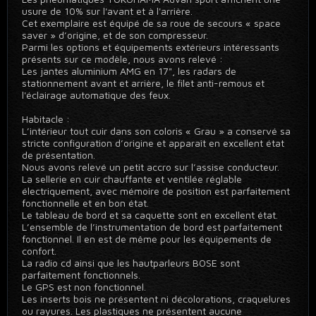
usure de 10% sur l'avant et à l'arrière.
Cet exemplaire est équipé de sa roue de secours « space
saver » d’origine, et de son compresseur.
Parmi les options et équipements extérieurs intéressants
présents sur ce modèle, nous avons relevé :
Les jantes aluminium AMG en 17", les radars de
stationnement avant et arrière, le filet anti-remous et
l'éclairage automatique des feux.
Habitacle :
L’intérieur tout cuir dans son coloris « Grau » a conservé sa
stricte configuration d’origine et apparaît en excellent état
de présentation.
Nous avons relevé un petit accro sur l’assise conducteur.
La sellerie en cuir chauffante et ventilée réglable
électriquement, avec mémoire de position est parfaitement
fonctionnelle et en bon état.
Le tableau de bord et sa caquette sont en excellent état.
L’ensemble de l’instrumentation de bord est parfaitement
fonctionnel. Il en est de même pour les équipements de
confort.
La radio cd ainsi que les hautparleurs BOSE sont
parfaitement fonctionnels.
Le GPS est non fonctionnel.
Les inserts bois ne présentent ni décolorations, craquelures
ou rayures. Les plastiques ne présentent aucune