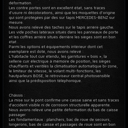
déformation.
Les contre portes sont en excellent état, sans traces
d’usure ni décolorations, ainsi que les moquettes d’origine
qui sont protégées par des sur tapis MERCEDES-BENZ sur
mesure.
Nous avons relevé des taches sur le tapis arrière gauche.
Les vide poches latéraux situés dans les panneaux de porte
et les coffres arrière situés derrière les sièges sont en bon
état .
Parmi les options et équipements intérieur dont cet
exemplaire est doté, nous avons relevé :
L’habitacle tout cuir étendu, les garnitures « bois », la
sellerie cuir électrique à mémoire de position, les sièges
chauffants et ventilés la climatisation automatique bi-zone,
le limiteur de vitesse, le volant multi-fonctions, les
hautparleurs BOSE, le rétroviseur central photosensible
ainsi que la prédisposition téléphonique.
Châssis :
La mise sur le pont confirme une caisse saine et sans traces
d'accident visible ni de corrosion structurelle apparente.
Nous avons relevé une petite déformation du bas de caisse
passager.
Les fondamentaux : planchers, bac de roue de secours,
longerons, bas de caisse et passages de roue sont en bon