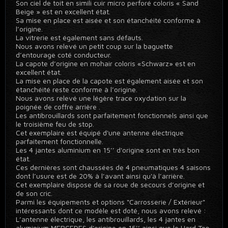
Son ciel de toit en simili cuir micro perforé coloris « Sand
Beige » est en excellent état.
Sa mise en place est aisée et son étanchéité conforme à
l’origine.
La vitrerie est également sans défauts.
Nous avons relevé un petit coup sur la baguette
d’entourage coté conducteur.
La capote d’origine en mohair coloris «Schwarz» est en
excellent état.
La mise en place de la capote est également aisée et son
étanchéité reste conforme à l’origine.
Nous avons relevé une légère trace oxydation sur la
poignée de coffre arrière .
Les antibrouillards sont parfaitement fonctionnels ainsi que
le troisième feu de stop.
Cet exemplaire est équipé d'une antenne électrique
parfaitement fonctionnelle.
Les 4 jantes aluminium en 15’’ d'origine sont en très bon
état.
Ces dernières sont chaussées de 4 pneumatiques 4 saisons
dont l’usure est de 20% à l’avant ainsi qu'à l’arrière.
Cet exemplaire dispose de sa roue de secours d’origine et
de son cric.
Parmi les équipements et options "Carrosserie / Extérieur"
intéressants dont ce modèle est doté, nous avons relevé :
L’antenne électrique, les antibrouillards, les 4 jantes en
aluminium MERCEDES d'origine en 15’’ ainsi que le Hard Top