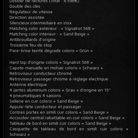
Dossier de factures (Total : 6.598€)
Double des clés
Régulateur de vitesse
Direction assistée
Silencieux intermédiaire en inox
Matching color extérieur : « Signalrot 568 »
Matching color intérieur : « Sand Beige »
Antibrouillards d’origine
Troisième feu de stop
Pare-brise teinté dégradé coloris « Grün »
Hard top d'origine coloris « Signalrot 568 »
Capote manuelle en mohair coloris « Schwarz »
Rétroviseur conducteur chromé
Rétroviseur passager chromé à réglage électrique
Antenne électrique
4 jantes aluminium coloris « Grau » d'origine en 15’’
4 pneumatiques 4 saisons
Sellerie en cuir coloris « Sand Beige »
Appuie-tête conducteur et passager
Contres portes en simili cuir coloris « Sand Beige »
Accoudoir central rabattable en cuir coloris « Sand Beige »
Tableau de bord en simili cuir coloris « Sand Beige »
Casquette de tableau de bord en simili cuir coloris «
Schwarz »