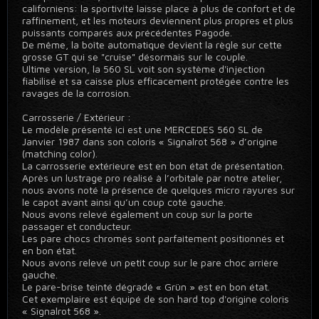
californiens: la sportivité laisse place à plus de confort et de
raffinement, et les moteurs deviennent plus propres et plus
puissants comparés aux précédentes Pagode.
De même, la boîte automatique devient la règle sur cette
grosse GT qui se "cruise" désormais sur le couple.
Ultime version, la 560 SL voit son système d'injection
fiabilisé et sa caisse plus efficacement protégée contre les
ravages de la corrosion.
Carrosserie / Extérieur :
Le modèle présenté ici est une MERCEDES 560 SL de
Janvier 1987 dans son coloris « Signalrot 568 » d’origine
(matching color).
La carrosserie extérieure est en bon état de présentation.
Après un lustrage pro réalisé à l’orbitale par notre atelier,
nous avons noté la présence de quelques micro rayures sur
le capot avant ainsi qu’un coup coté gauche.
Nous avons relevé également un coup sur la porte
passager et conducteur.
Les pare chocs chromés sont parfaitement positionnés et
en bon état.
Nous avons relevé un petit coup sur le pare choc arrière
gauche.
Le pare-brise teinté dégradé « Grün » est en bon état.
Cet exemplaire est équipé de son hard top d'origine coloris
« Signalrot 568 ».