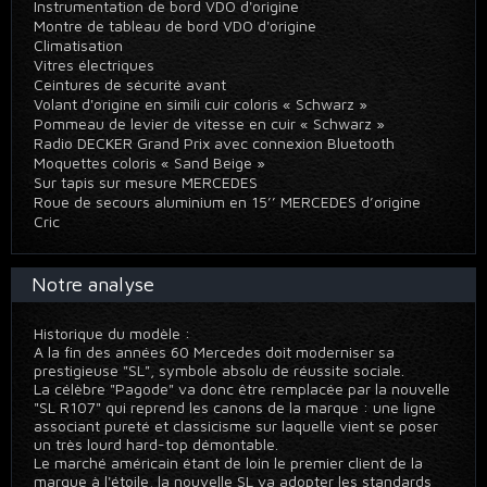
Instrumentation de bord VDO d'origine
Montre de tableau de bord VDO d'origine
Climatisation
Vitres électriques
Ceintures de sécurité avant
Volant d'origine en simili cuir coloris « Schwarz »
Pommeau de levier de vitesse en cuir « Schwarz »
Radio DECKER Grand Prix avec connexion Bluetooth
Moquettes coloris « Sand Beige »
Sur tapis sur mesure MERCEDES
Roue de secours aluminium en 15’’ MERCEDES d’origine
Cric
Notre analyse
Historique du modèle :
A la fin des années 60 Mercedes doit moderniser sa
prestigieuse "SL", symbole absolu de réussite sociale.
La célèbre "Pagode" va donc être remplacée par la nouvelle
"SL R107" qui reprend les canons de la marque : une ligne
associant pureté et classicisme sur laquelle vient se poser
un très lourd hard-top démontable.
Le marché américain étant de loin le premier client de la
marque à l'étoile, la nouvelle SL va adopter les standards