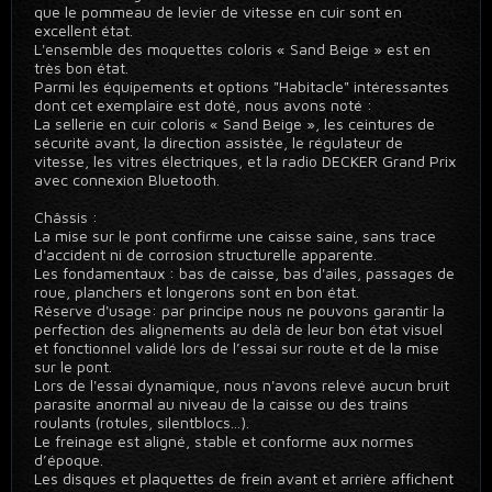
que le pommeau de levier de vitesse en cuir sont en
excellent état.
L'ensemble des moquettes coloris « Sand Beige » est en
très bon état.
Parmi les équipements et options "Habitacle" intéressantes
dont cet exemplaire est doté, nous avons noté :
La sellerie en cuir coloris « Sand Beige », les ceintures de
sécurité avant, la direction assistée, le régulateur de
vitesse, les vitres électriques, et la radio DECKER Grand Prix
avec connexion Bluetooth.
Châssis :
La mise sur le pont confirme une caisse saine, sans trace
d'accident ni de corrosion structurelle apparente.
Les fondamentaux : bas de caisse, bas d'ailes, passages de
roue, planchers et longerons sont en bon état.
Réserve d'usage: par principe nous ne pouvons garantir la
perfection des alignements au delà de leur bon état visuel
et fonctionnel validé lors de l’essai sur route et de la mise
sur le pont.
Lors de l'essai dynamique, nous n'avons relevé aucun bruit
parasite anormal au niveau de la caisse ou des trains
roulants (rotules, silentblocs...).
Le freinage est aligné, stable et conforme aux normes
d’époque.
Les disques et plaquettes de frein avant et arrière affichent