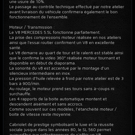
une usure de 10%.
Le passage au contrôle technique effectué par notre atelier
avant livraison du véhicule confirmera également le bon
fonctionnement de l'ensemble.
Moteur / Transmission :
Le V8 MERCEDES 5.5L fonctionne parfaitement.
La prise des compressions moteur réalisée en nos ateliers
ainsi que l'essai routier confirment un V8 en excellente
santé.
Le V8 démarre au quart de tour et le ralenti est stable ainsi
que le confirme la vidéo 360° réalisée moteur tournant et
disponible en début de diaporama.
La sonorité du v8 est accentué par le montage d’un
silencieux intermédiaire en inox.
La pression d’huile relevée à froid par notre atelier est de 3
bars à 900/min.
Au roulage, le moteur prend ses tours sans à-coups ni
surchauffe.
Les 4 rapports de la boite automatique montent et
descendent aisément et sans accrocs.
Comme souvent sur ces modèles, l’étanchéité moteur /
boite de vitesse reste moyenne.
Cabriolet de prestige symbolisant le luxe et la réussite
sociale jusque dans les années 80, le SL 560 permet
aujourd'hui aux collectionneurs de s'offrir un V8