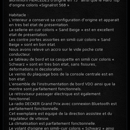
d’origine coloris «Signalrot 568 »
Habitacle :
L’intérieur a conservé sa configuration d’origine et apparaît
en très bel état de présentation.
La sellerie en cuir coloris « Sand Beige » est en excellent
état de présentation.
Les contre portes assorties en simili cuir coloris « Sand
Beige » sont en bon état.
Nous avons relevé un accro sur le vide poche coté
conducteur.
Le tableau de bord et sa casquette en simili cuir coloris «
Schwarz » sont en très bon état, sans fissures,
déformations ni décoloration
Le vernis du plaquage bois de la console centrale est en
bon état .
L’ensemble de l’instrumentation de bord VDO ainsi que la
montre sont parfaitement fonctionnels.
Le rétroviseur passager électrique est également
fonctionnel.
La radio DECKER Grand Prix avec connexion Bluetooth est
parfaitement fonctionnelle.
Cet exemplaire est équipé de la direction assistée et du
régulateur de vitesse.
La climatisation est parfaitement fonctionnelle.
Le volant d'origine en simili-cuir coloris « Schwarz » ainsi