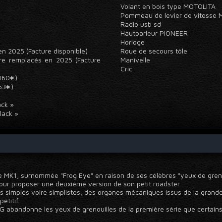
Volant en bois type MOTOLITA
Pommeau de levier de vitesse 
Radio usb sd
Hautparleur PIONEER
Horloge
n 2025 (Facture disponible)
Roue de secours tôle
ière remplacés en 2025 (Facture
Manivelle
Cric
 160€)
363€)
lack »
Black »
e MK1, surnommée "Frog Eye" en raison de ses célèbres "yeux de grenoui
our proposer une deuxième version de son petit roadster.
ns simples voire simplistes, des organes mécaniques issus de la grande 
étitif.
G abandonne les yeux de grenouilles de la première série que certain