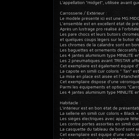
L'appellation "midget", utilisée avant gu
Carrosserie / Extérieur :
Le modèle présenté ici est une MG MIDGE
L’ensemble est en excellent état de pré
Après un lustrage pro réalisé à l’orbita
Les pare chocs et leurs butoirs chromés
et quelques coups légers sur le butoir dr
Les chromes de la calandre sont en bon
Les baguettes et ornements décoratifs d
Les 4 jantes aluminium type MINILITE en 
Les 2 pneumatiques avant TRISTAR affi
Cet exemplaire est également équipé d’u
La capote en simili cuir coloris " Tan" est
La mise en place est aisée et l’étanch
Cet exemplaire dispose d’une véronique 
Parmi les équipements et options "Carro
Les 4 jantes aluminium type MINILITE en
Habitacle :
L’intérieur est en bon état de présentat
La sellerie en simili cuir coloris « Black
Les sièges électriques avec appuie tête
Les contre portes assorties en simili cu
La casquette du tableau de bord sont en 
Cet exemplaire est équipé d’une radio 