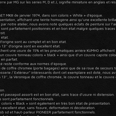
erre par MG sur les séries M, D et J, signifie miniature en anglais et r
T MKIII de janvier 1974, dans son coloris « White » d'époque.
sentation, affichant une teinte homogène ainsi qu’une excellente brill
le par notre atelier, nous avons noté quelques éclats de peinture sur l’
 sont parfaitement positionnés et en bon état malgré quelques traces
oit.
 état.
'origine sont au complet et en bon état.
13’’ d'origine sont en excellent état.
chent une usure de 15% et les pneumatiques arrière KUMHO affichent
n couvre tonneau coloris « black » ainsi que d’un couvre capote color
 en parfait.
éité reste conforme aux normes d’époque.
de coffre chromée (porte bagages) ainsi que de sa roue de secours tôl
sserie / Extérieur" intéressants dont cet exemplaire est doté, nous av
 13’’, la Véronique de coffre chromée, le couvre tonneau et le couvre 
ion.
 » et passepoil assorti est en bon état, sans trace d’usure ni distension.
s sont parfaitement fonctionnels.
ir coloris « Black » sont également en très bon état de présentation.
excellent état, sans fissure, déformation ni décoloration.
usb sd et haut-parleur PIONEER parfaitement fonctionnels.