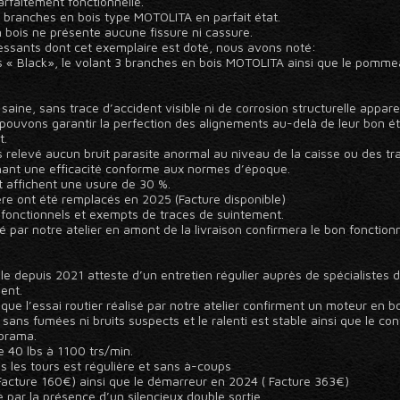
rfaitement fonctionnelle.
3 branches en bois type MOTOLITA en parfait état.
bois ne présente aucune fissure ni cassure.
ressants dont cet exemplaire est doté, nous avons noté:
loris « Black», le volant 3 branches en bois MOTOLITA ainsi que le pomm
saine, sans trace d’accident visible ni de corrosion structurelle appare
pouvons garantir la perfection des alignements au-delà de leur bon état
t.
relevé aucun bruit parasite anormal au niveau de la caisse ou des trains
ichant une efficacité conforme aux normes d’époque.
t affichent une usure de 30 %.
ière ont été remplacés en 2025 (Facture disponible)
 fonctionnels et exempts de traces de suintement.
é par notre atelier en amont de la livraison confirmera le bon fonctio
le depuis 2021 atteste d’un entretien régulier auprès de spécialistes d
ent.
que l’essai routier réalisé par notre atelier confirment un moteur en b
ans fumées ni bruits suspects et le ralenti est stable ainsi que le co
porama.
e 40 lbs à 1100 trs/min.
 les tours est régulière et sans à-coups
Facture 160€) ainsi que le démarreur en 2024 ( Facture 363€)
 par la présence d’un silencieux double sortie.