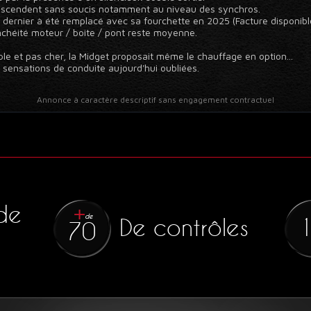
 descendent sans soucis notamment au niveau des synchros.
e dernier à été remplacé avec sa fourchette en 2025 (Facture disponibl
chéité moteur / boite / pont reste moyenne.
ple et pas cher, la Midget proposait même le chauffage en option...
s sensations de conduite aujourd'hui oubliées.
Annonce à caractère descriptif sans engagement contractuel
de
de
De contrôles
70