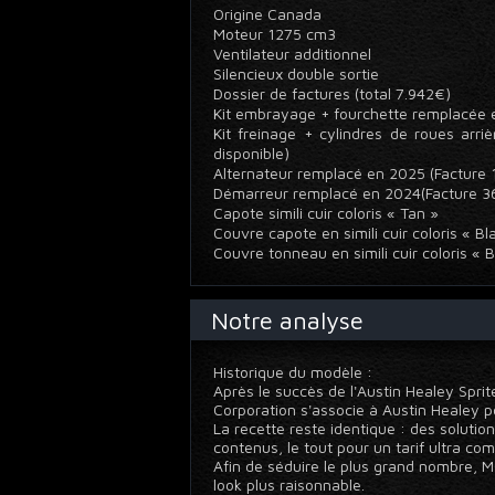
Origine Canada
Moteur 1275 cm3
Ventilateur additionnel
Silencieux double sortie
Dossier de factures (total 7.942€)
Kit embrayage + fourchette remplacée e
Kit freinage + cylindres de roues arr
disponible)
Alternateur remplacé en 2025 (Facture
Démarreur remplacé en 2024(Facture 
Capote simili cuir coloris « Tan »
Couvre capote en simili cuir coloris « B
Couvre tonneau en simili cuir coloris « 
Notre analyse
Historique du modèle :
Après le succès de l'Austin Healey Sprit
Corporation s'associe à Austin Healey p
La recette reste identique : des solutio
contenus, le tout pour un tarif ultra comp
Afin de séduire le plus grand nombre, M
look plus raisonnable.