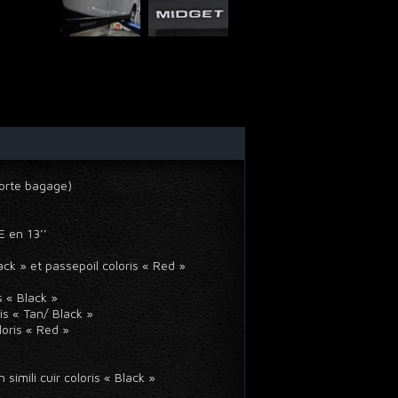
Porte bagage)
TE en 13’’
Black » et passepoil coloris « Red »
is « Black »
oris « Tan/ Black »
oloris « Red »
simili cuir coloris « Black »
HS