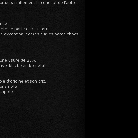
ésume parfaitement le concept de l'auto.
ance.
arête de porte conducteur.
 d’oxydation légères sur les pares chocs
 une usure de 25%.
is « black »en bon état.
e d’origine et son cric.
ons noté :
capote.