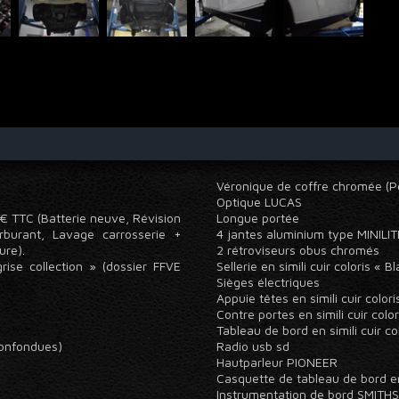
Véronique de coffre chromée (
Optique LUCAS
0 € TTC (Batterie neuve, Révision
Longue portée
rburant, Lavage carrosserie +
4 jantes aluminium type MINILI
eure).
2 rétroviseurs obus chromés
rise collection » (dossier FFVE
Sellerie en simili cuir coloris « 
Sièges électriques
Appuie têtes en simili cuir color
Contre portes en simili cuir col
Tableau de bord en simili cuir c
 confondues)
Radio usb sd
Hautparleur PIONEER
Casquette de tableau de bord en 
Instrumentation de bord SMIT