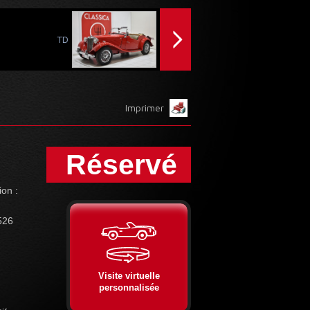
TD
Imprimer
Réservé
ion :
526
Visite virtuelle
personnalisée