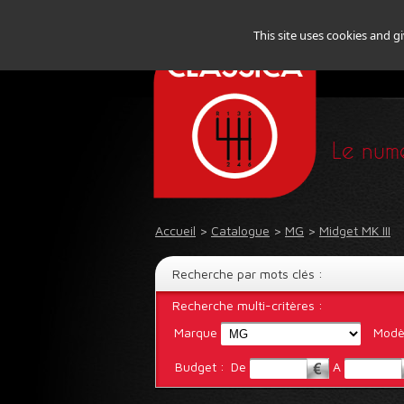
This site uses cookies and g
Le numé
Accueil
>
Catalogue
>
MG
>
Midget MK III
Recherche par mots clés :
Recherche multi-critères :
Marque
Modè
Budget :
De
A