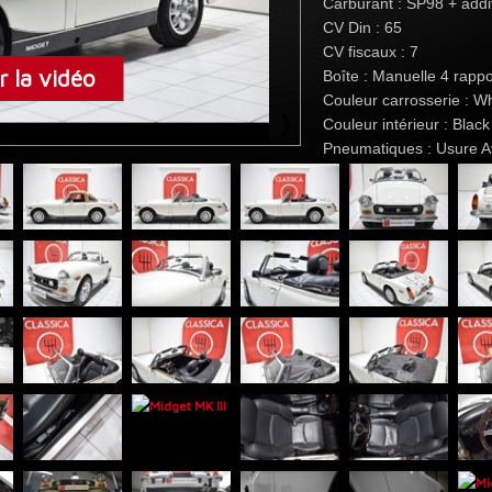
Carburant : SP98 + addit
CV Din : 65
CV fiscaux : 7
 la vidéo
Boîte : Manuelle 4 rappo
Couleur carrosserie : Wh
Couleur intérieur : Blac
Pneumatiques : Usure 