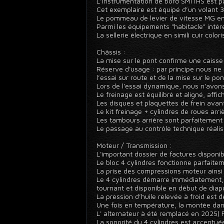
L’instrumentation de bord SMITHS est pa
Cet exemplaire est équipé d’un volant 
Le pommeau de levier de vitesse MG en 
Parmi les équipements "habitacle" inté
La sellerie électrique en simili cuir co
Châssis :
La mise sur le pont confirme une caisse 
Réserve d'usage : par principe nous ne 
l’essai sur route et de la mise sur le pon
Lors de l'essai dynamique, nous n'avons 
Le freinage est équilibré et aligné, aff
Les disques et plaquettes de frein avan
Le kit freinage + cylindres de roues arr
Les tambours arrière sont parfaitement
Le passage au contrôle technique réalis
Moteur / Transmission :
L'important dossier de factures disponib
Le bloc 4 cylindres fonctionne parfaitem
La prise des compressions moteur ainsi 
Le 4 cylindres démarre immédiatement, s
tournant et disponible en début de dia
La pression d’huile relevée à froid est d
Une fois en température, la montée dans
L' alternateur à été remplacé en 2025( 
La sonorité du 4 cylindres est accentuée