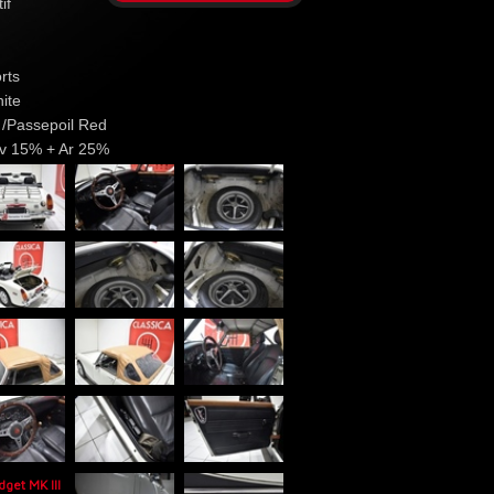
if
rts
ite
k /Passepoil Red
Av 15% + Ar 25%