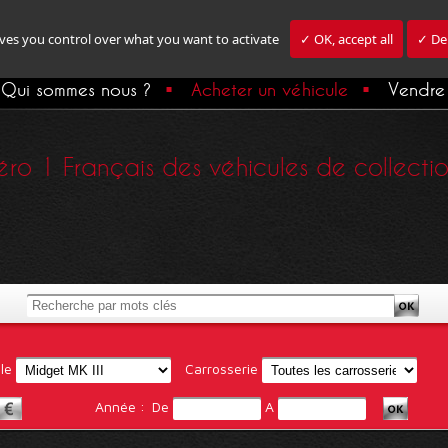
ives you control over what you want to activate
✓ OK, accept all
✓ Den
Qui sommes nous ?
Acheter un véhicule
Vendre 
ro 1 Français des véhicules de collection,
le
Carrosserie
Année :
De
A