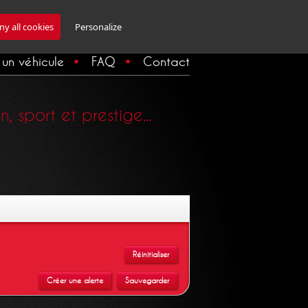
Inscription Newsletter
y all cookies
Personalize
un véhicule
FAQ
Contact
 sport et prestige...
Réinitialiser
Créer une alerte
Sauvegarder