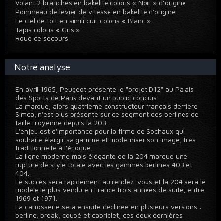
Volant 2 branches en bakélite coloris « Noir » d’origine
Pommeau de levier de vitesse en bakélite d'origine
Le ciel de toit en simili cuir coloris « Blanc »
Tapis coloris « Gris »
Roue de secours
Notre analyse
En avril 1965, Peugeot présente le "projet D12" au Palais
des Sports de Paris devant un public conquis.
La marque, alors quatrième constructeur français derrière
Simca, n'est plus présente sur ce segment des berlines de
taille moyenne depuis la 203.
L'enjeu est d'importance pour la firme de Sochaux qui
souhaite élargir sa gamme et moderniser son image, très
traditionnelle à l'époque.
La ligne moderne mais élégante de la 204 marque une
rupture de style totale avec les gammes berlines 403 et
404.
Le succès sera rapidement au rendez-vous et la 204 sera le
modèle le plus vendu en France trois années de suite, entre
1969 et 1971.
La carrosserie sera ensuite déclinée en plusieurs versions :
berline, break, coupé et cabriolet, ces deux dernières