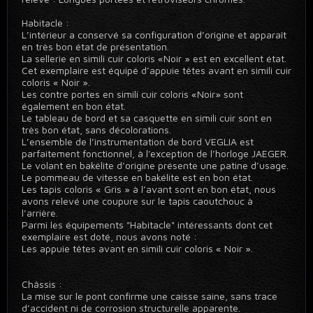
Habitacle :
L’intérieur a conservé sa configuration d’origine et apparaît
en très bon état de présentation.
La sellerie en simili cuir coloris «Noir » est en excellent état.
Cet exemplaire est équipé d’appuie têtes avant en simili cuir
coloris « Noir ».
Les contre portes en simili cuir coloris «Noir» sont
également en bon état.
Le tableau de bord et sa casquette en simili cuir sont en
très bon état, sans décolorations.
L’ensemble de l’instrumentation de bord VEGLIA est
parfaitement fonctionnel, à l'exception de l’horloge JAEGER.
Le volant en bakélite d’origine présente une patine d’usage.
Le pommeau de vitesse en bakélite est en bon état.
Les tapis coloris « Gris » à l’avant sont en bon état, nous
avons relevé une coupure sur le tapis caoutchouc à
l’arrière.
Parmi les équipements "Habitacle" intéressants dont cet
exemplaire est doté, nous avons noté :
Les appuie têtes avant en simili cuir coloris « Noir ».
Châssis :
La mise sur le pont confirme une caisse saine, sans trace
d’accident ni de corrosion structurelle apparente.