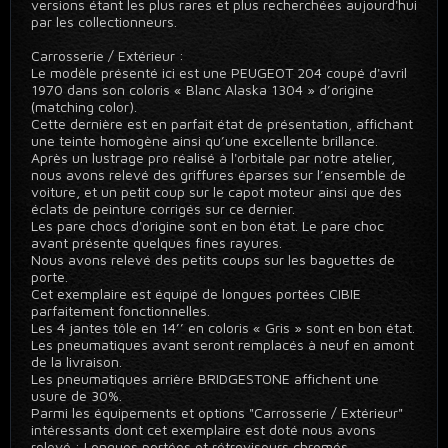
versions étant les plus rares et plus recherchées aujourd'hui
par les collectionneurs.
Carrosserie / Extérieur :
Le modèle présenté ici est une PEUGEOT 204 coupé d'avril
1970 dans son coloris « Blanc Alaska 1304 » d’origine
(matching color).
Cette dernière est en parfait état de présentation, affichant
une teinte homogène ainsi qu’une excellente brillance.
Après un lustrage pro réalisé à l'orbitale par notre atelier,
nous avons relevé des griffures éparses sur l’ensemble de
voiture, et un petit coup sur le capot moteur ainsi que des
éclats de peinture corrigés sur ce dernier.
Les pare chocs d'origine sont en bon état. Le pare choc
avant présente quelques fines rayures.
Nous avons relevé des petits coups sur les baguettes de
porte.
Cet exemplaire est équipé de longues portées CIBIE
parfaitement fonctionnelles.
Les 4 jantes tôle en 14’’ en coloris « Gris » sont en bon état.
Les pneumatiques avant seront remplacés à neuf en amont
de la livraison.
Les pneumatiques arrière BRIDGESTONE affichent une
usure de 30%.
Parmi les équipements et options "Carrosserie / Extérieur"
intéressants dont cet exemplaire est doté nous avons
relevé : Longues portées et rétroviseurs chromés.