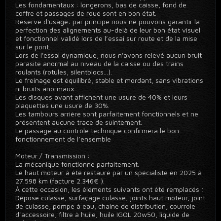
Les fondamentaux : longerons, bas de caisse, fond de
coffre et passages de roue sont en bon état.
Réserve d'usage: par principe nous ne pouvons garantir la
perfection des alignements au-delà de leur bon état visuel
et fonctionnel validé lors de l’essai sur route et de la mise
sur le pont.
Lors de l'essai dynamique, nous n'avons relevé aucun bruit
parasite anormal au niveau de la caisse ou des trains
roulants (rotules, silentblocs...).
Le freinage est équilibré, stable et mordant, sans vibrations
ni bruits anormaux.
Les disques avant affichent une usure de 40% et leurs
plaquettes une usure de 30%.
Les tambours arrière sont parfaitement fonctionnels et ne
présentent aucune trace de suintement.
Le passage au contrôle technique confirmera le bon
fonctionnement de l’ensemble
.
Moteur / Transmission :
La mécanique fonctionne parfaitement.
Le haut moteur à été restauré par un spécialiste en 2025 à
27.598 km (facture 2.346€ ).
À cette occasion, les éléments suivants ont été remplacés :
Dépose culasse, surfaçage culasse, joints haut moteur, joint
de culasse, pompe à eau, chaine de distribution, courroie
d’accessoire, filtre à huile, huile IGOL 20w50, liquide de