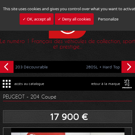
This site uses cookies and gives you control over what you want to activa
✓ OK, accept all
✓ Deny all cookies
Personalize
Le numéro 1 Français des véhicules de collection, sport
et prestige...
203 Découvrable
280SL + Hard Top
accès au catalogue
retour à la marque
PEUGEOT - 204 Coupé
17 900 €