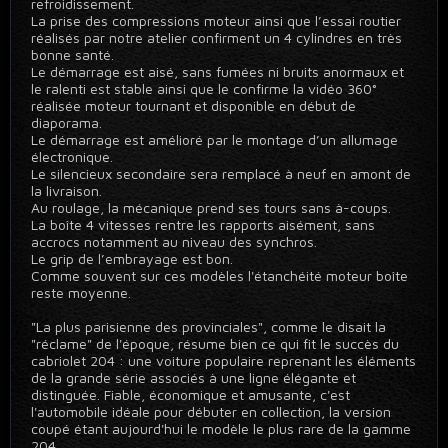
refroidissement.
La prise des compressions moteur ainsi que l’essai routier
réalisés par notre atelier confirment un 4 cylindres en très
bonne santé.
Le démarrage est aisé, sans fumées ni bruits anormaux et
le ralenti est stable ainsi que le confirme la vidéo 360°
réalisée moteur tournant et disponible en début de
diaporama.
Le démarrage est amélioré par le montage d’un allumage
électronique.
Le silencieux secondaire sera remplacé à neuf en amont de
la livraison.
Au roulage, la mécanique prend ses tours sans à-coups.
La boîte 4 vitesses rentre les rapports aisément, sans
accrocs notamment au niveau des synchros.
Le grip de l’embrayage est bon.
Comme souvent sur ces modèles l'étanchéité moteur boîte
reste moyenne.
"La plus parisienne des provinciales", comme le disait la
"réclame" de l'époque, résume bien ce qui fit le succès du
cabriolet 204 : une voiture populaire reprenant les éléments
de la grande série associés à une ligne élégante et
distinguée. Fiable, économique et amusante, c'est
l'automobile idéale pour débuter en collection, la version
coupé étant aujourd'hui le modèle le plus rare de la gamme
204.