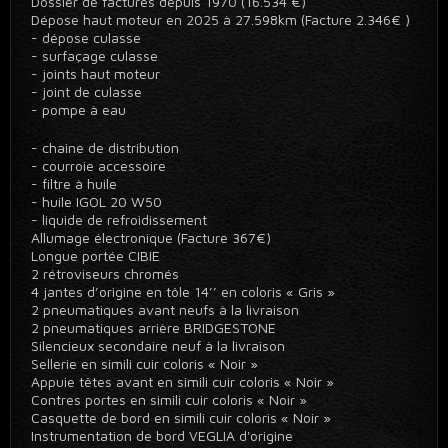
Dossier de factures depuis 1970 (16.534 €)
Dépose haut moteur en 2025 à 27.598km (Facture 2.346€ )
- dépose culasse
- surfaçage culasse
- joints haut moteur
- joint de culasse
- pompe à eau
- chaine de distribution
- courroie accessoire
- filtre à huile
- huile IGOL 20 W50
- liquide de refroidissement
Allumage électronique (Facture 367€)
Longue portée CIBIE
2 rétroviseurs chromés
4 jantes d’origine en tôle 14’’ en coloris « Gris »
2 pneumatiques avant neufs à la livraison
2 pneumatiques arrière BRIDGESTONE
Silencieux secondaire neuf à la livraison
Sellerie en simili cuir coloris « Noir »
Appuie têtes avant en simili cuir coloris « Noir »
Contres portes en simili cuir coloris « Noir »
Casquette de bord en simili cuir coloris « Noir »
Instrumentation de bord VEGLIA d'origine