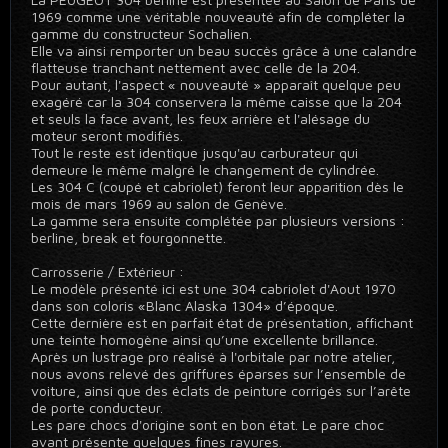
1969 comme une véritable nouveauté afin de compléter la
gamme du constructeur Sochalien.
Elle va ainsi remporter un beau succès grâce à une calandre
flatteuse tranchant nettement avec celle de la 204.
Pour autant, l'aspect « nouveauté » apparaît quelque peu
exagéré car la 304 conservera la même caisse que la 204
et seuls la face avant, les feux arrière et l'alésage du
moteur seront modifiés.
Tout le reste est identique jusqu'au carburateur qui
demeure le même malgré le changement de cylindrée.
Les 304 C (coupé et cabriolet) feront leur apparition dès le
mois de mars 1969 au salon de Genève.
La gamme sera ensuite complétée par plusieurs versions :
berline, break et fourgonnette.
Carrosserie / Extérieur :
Le modèle présenté ici est une 304 cabriolet d'Aout 1970
dans son coloris «Blanc Alaska 1304» d’époque.
Cette dernière est en parfait état de présentation, affichant
une teinte homogène ainsi qu’une excellente brillance.
Après un lustrage pro réalisé à l'orbitale par notre atelier,
nous avons relevé des griffures éparses sur l’ensemble de
voiture, ainsi que des éclats de peinture corrigés sur l’arête
de porte conducteur.
Les pare chocs d'origine sont en bon état. Le pare choc
avant présente quelques fines rayures.