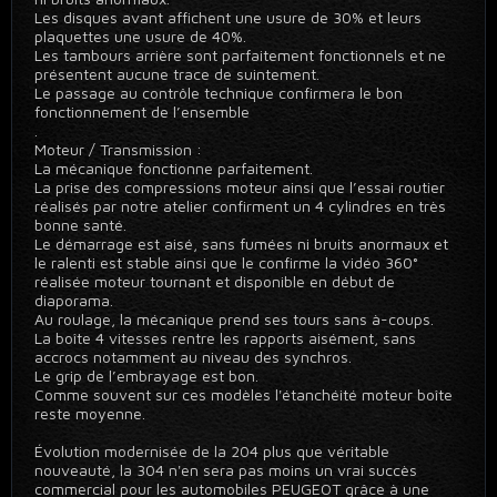
Les disques avant affichent une usure de 30% et leurs
plaquettes une usure de 40%.
Les tambours arrière sont parfaitement fonctionnels et ne
présentent aucune trace de suintement.
Le passage au contrôle technique confirmera le bon
fonctionnement de l’ensemble
.
Moteur / Transmission :
La mécanique fonctionne parfaitement.
La prise des compressions moteur ainsi que l’essai routier
réalisés par notre atelier confirment un 4 cylindres en très
bonne santé.
Le démarrage est aisé, sans fumées ni bruits anormaux et
le ralenti est stable ainsi que le confirme la vidéo 360°
réalisée moteur tournant et disponible en début de
diaporama.
Au roulage, la mécanique prend ses tours sans à-coups.
La boîte 4 vitesses rentre les rapports aisément, sans
accrocs notamment au niveau des synchros.
Le grip de l’embrayage est bon.
Comme souvent sur ces modèles l'étanchéité moteur boîte
reste moyenne.
Évolution modernisée de la 204 plus que véritable
nouveauté, la 304 n'en sera pas moins un vrai succès
commercial pour les automobiles PEUGEOT grâce à une