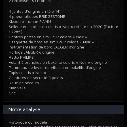
2 rétroviseurs chromés
4 jantes d’origine en tôle 14’’
4 pneumatiques BRIDGESTONE
Klaxon à trompe FIAMM
Sellerie en simili cuir coloris « Noir » refaite en 2020 (Facture
: 728€)
Contres portes en simili cuir coloris « Noir »
Casquette de bord en simili cuir coloris « Noir »
Instrumentation de bord JAEGER d'origine
Horloge JAEGER d'origine
Radio PHILIPS
Volant 2 branches en bakélite coloris « Noir » d’origine
Pommeau de levier de vitesse en bakélite d'origine
Tapis coloris « Noir »
Ceintures de sécurité 3 points
Roue de secours
Manivelle
Cric
Notre analyse
Historique du modèle :
La PEUGEOT 304 berline est présentée au Salon de Paris de