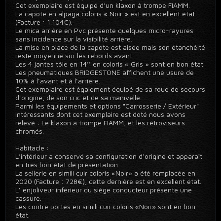
Cet exemplaire est équipé d’un klaxon à trompe FIAMM.
La capote en alpaga coloris « Noir » est en excellent état
(Facture : 1.104€).
Le mica arrière en Pvc présente quelques micro-rayures
sans incidence sur la visibilité arrière.
La mise en place de la capote est aisée mais son étanchéité
reste moyenne sur les rebords avant.
Les 4 jantes tôle en 14’’ en coloris « Gris » sont en bon état.
Les pneumatiques BRIDGESTONE affichent une usure de
10% à l’avant et à l’arrière.
Cet exemplaire est également équipé de sa roue de secours
d’origine, de son cric et de sa manivelle.
Parmi les équipements et options "Carrosserie / Extérieur"
intéressants dont cet exemplaire est doté nous avons
relevé : Le klaxon à trompe FIAMM, et les rétroviseurs
chromés.
Habitacle :
L’intérieur a conservé sa configuration d’origine et apparaît
en très bon état de présentation.
La sellerie en simili cuir coloris «Noir» a été remplacée en
2020 (Facture : 728€), cette dernière est en excellent état.
L’ enjoliveur inférieur du siège conducteur présente une
cassure.
Les contre portes en simili cuir coloris «Noir» sont en bon
état.