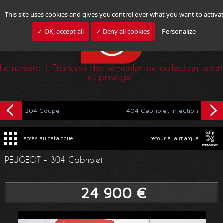
This site uses cookies and gives you control over what you want to activa
✓ OK, accept all
✓ Deny all cookies
Personalize
Le numéro 1 Français des véhicules de collection, sport
et prestige...
204 Coupé
404 Cabriolet injection
accès au catalogue
retour à la marque
PEUGEOT - 304 Cabriolet
24 900 €