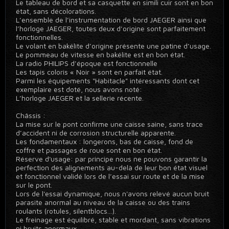
Le tableau de bord et sa casquette en simili cuir sont en bon
état, sans décolorations.
L’ensemble de l’instrumentation de bord JAEGER ainsi que
l’horloge JAEGER, toutes deux d’origine sont parfaitement
fonctionnelles.
Le volant en bakélite d’origine présente une patine d’usage.
Le pommeau de vitesse en bakélite est en bon état.
La radio PHILIPS d’époque est fonctionnelle
Les tapis coloris « Noir » sont en parfait état.
Parmi les équipements "Habitacle" intéressants dont cet
exemplaire est doté, nous avons noté:
L’horloge JAEGER et la sellerie récente.
Châssis :
La mise sur le pont confirme une caisse saine, sans trace
d’accident ni de corrosion structurelle apparente.
Les fondamentaux : longerons, bas de caisse, fond de
coffre et passages de roue sont en bon état.
Réserve d'usage: par principe nous ne pouvons garantir la
perfection des alignements au-delà de leur bon état visuel
et fonctionnel validé lors de l’essai sur route et de la mise
sur le pont.
Lors de l'essai dynamique, nous n'avons relevé aucun bruit
parasite anormal au niveau de la caisse ou des trains
roulants (rotules, silentblocs...).
Le freinage est équilibré, stable et mordant, sans vibrations
ni bruits anormaux.