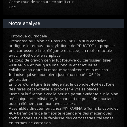
Cache roue de secours en simili cuir
Cric
Notre analyse
Historique du modèle :
Présentée au Salon de Paris en 1961, la 404 cabriolet
préfigure le renouveau stylistique de PEUGEOT et propose
une carrosserie fine, élégante et racée, en rupture totale
avec la 403 qu'elle remplace.
Ce coup de crayon génial fut l'œuvre du carrossier italien
PINIFARINA et inaugura une longue et fructueuse
collaboration entre la marque sochalienne et la maison
turinoise qui se poursuivra jusqu'au coupé 406 1ère
génération.
En plus d'une ligne très élégante, le cabriolet 404 est l'une
des rares décapotable à proposer 4 vraies places.
Même si la filiation avec la berline paraît évidente sur le plan
mécanique et stylistique, le cabriolet ne possède pourtant
aucun élément commun avec celle-ci.
Assemblée directement chez PINIFARINA à Turin, la cabriolet
404 bénéficiera de la fiabilité légendaire des mécaniques
sochaliennes et de la faiblesse des carrosseries italiennes
en termes de corrosion.