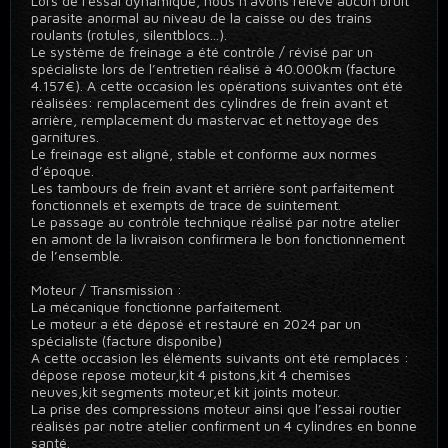
Lors de l'essai dynamique, nous n'avons relevé aucun bruit
parasite anormal au niveau de la caisse ou des trains
roulants (rotules, silentblocs...).
Le système de freinage a été contrôle / révisé par un
spécialiste lors de l’entretien réalisé à 40.000km (facture
4.157€). A cette occasion les opérations suivantes ont été
réalisées: remplacement des cylindres de frein avant et
arrière, remplacement du mastervac et nettoyage des
garnitures.
Le freinage est aligné, stable et conforme aux normes
d’époque.
Les tambours de frein avant et arrière sont parfaitement
fonctionnels et exempts de trace de suintement.
Le passage au contrôle technique réalisé par notre atelier
en amont de la livraison confirmera le bon fonctionnement
de l’ensemble.
Moteur / Transmission :
La mécanique fonctionne parfaitement.
Le moteur a été déposé et restauré en 2024 par un
spécialiste (facture disponibe)
A cette occasion les éléments suivants ont été remplacés :
dépose repose moteur,kit 4 pistons,kit 4 chemises
neuves,kit segments moteur,et kit joints moteur.
La prise des compressions moteur ainsi que l’essai routier
réalisés par notre atelier confirment un 4 cylindres en bonne
santé.