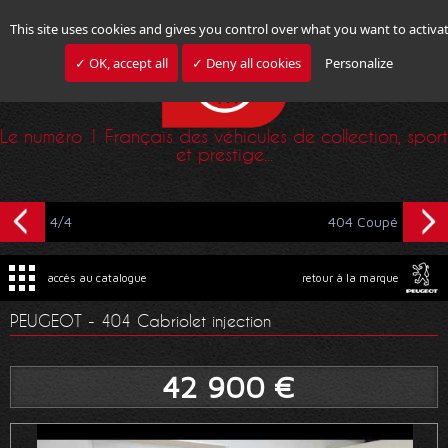
This site uses cookies and gives you control over what you want to activa
✓ OK, accept all
✓ Deny all cookies
Personalize
Le numéro 1 Français des véhicules de collection, sport
et prestige...
4/4
404 Coupé
accès au catalogue
retour à la marque
PEUGEOT - 404 Cabriolet injection
42 900 €