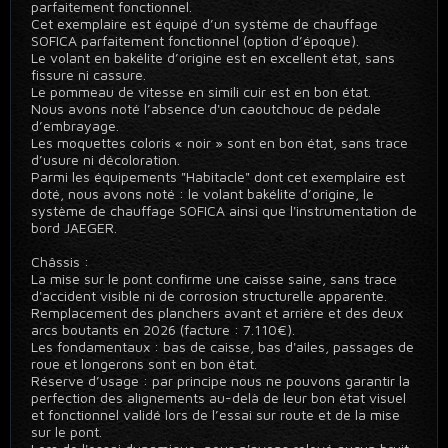
parfaitement fonctionnel.
Cet exemplaire est équipé d’un système de chauffage
SOFICA parfaitement fonctionnel (option d’époque).
Le volant en bakélite d’origine est en excellent état, sans
fissure ni cassure.
Le pommeau de vitesse en simili cuir est en bon état.
Nous avons noté l’absence d'un caoutchouc de pédale
d’embrayage.
Les moquettes coloris « noir » sont en bon état, sans trace
d’usure ni décoloration.
Parmi les équipements "Habitacle" dont cet exemplaire est
doté, nous avons noté : le volant bakélite d’origine, le
système de chauffage SOFICA ainsi que l'instrumentation de
bord JAEGER.
Châssis :
La mise sur le pont confirme une caisse saine, sans trace
d'accident visible ni de corrosion structurelle apparente.
Remplacement des planchers avant et arrière et des deux
arcs boutants en 2026 (facture : 7.110€).
Les fondamentaux : bas de caisse, bas d'ailes, passages de
roue et longerons sont en bon état.
Réserve d’usage : par principe nous ne pouvons garantir la
perfection des alignements au-delà de leur bon état visuel
et fonctionnel validé lors de l’essai sur route et de la mise
sur le pont.