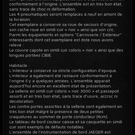
conformément à l’origine. L’ensemble est en très bon état,
sans trace de choc ni déformation.
Les 4 pneumatiques seront remplacés à neuf en amont de
la livraison.
Cet exemplaire a conservé sa roue de secours d’origine,
son cache roue en simili cuir « noir » ainsi que son cric.
Parmi les équipements et options "Carrosserie / Extérieur"
intéressants dont cet exemplaire est doté nous avons
relevé :
Le couvre capote en simili cuir coloris « noir » ainsi que des
longues portées CIBIE.
Habitacle :
L’intérieur a conservé sa stricte configuration d’époque.
L'intérieur a également été restauré conformément à
l’origine il y a quelques années. L’ensemble apparaît
aujourd’hui encore en excellent état de présentation.
La sellerie en simili cuir coloris « noir 3000 » et passepoil
assorti et en très bon état, sans trace d’usure, accroc ni
décoloration.
Les contre portes assorties à la sellerie sont également en
très bon état malgré la présence de deux petites
craquelures au sommet de porte conducteur (4cm).
Le tableau de bord couleur caisse et sa casquette en simili
cuir sont exempts de défauts notables.
L’ensemble de l’instrumentation de bord JAEGER est