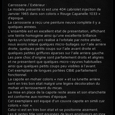
Carrosserie / Extérieur :
Le modèle présenté ici est une 404 cabriolet injection de
Janvier 1965 dans son coloris « Rouge Capanelle 1033 »
d'époque.
La carrosserie a reçu une peinture neuve complète il y a
quelques années.
L’ensemble est en excellent état de présentation, affichant
une teinte homogène ainsi qu’une excellente brillance.
Après un lustrage pro réalisé à l'orbitale par notre atelier,
nous avons relevé quelques micro-bullages sur l’aile arrière
droite, quelques petits coups sur l’aile avant droite et
quelques petites griffures éparses sur l’aile arrière gauche.
Les pare choc d’origine sont parfaitement droits et alignés
et ne présentent que quelques micro-rayures habituelles
ainsi que quelques petits coups peu visibles à l’avant.
Cet exemplaire de longues portées CIBIE parfaitement
fonctionnel.
La capote en mohair coloris « noir » et sa lunette arrière
sont en très bon état malgré une légère décoloration du
mohair et ternissement du micas.
La mise en place de la capote reste aisée et son étanchéité
est conforme aux normes d’époque.
Cet exemplaire est équipé d’un couvre capote en simili cuir
coloris « noir ».
Celui-ci est en très bon état et se positionne aisément.
Les 4 jantes tôle sont équipées de leurs enjoliveurs en inox