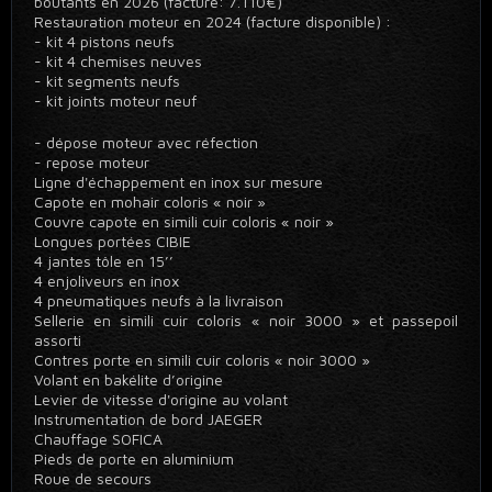
boutants en 2026 (facture: 7.110€)
Restauration moteur en 2024 (facture disponible) :
- kit 4 pistons neufs
- kit 4 chemises neuves
- kit segments neufs
- kit joints moteur neuf
- dépose moteur avec réfection
- repose moteur
Ligne d'échappement en inox sur mesure
Capote en mohair coloris « noir »
Couvre capote en simili cuir coloris « noir »
Longues portées CIBIE
4 jantes tôle en 15’’
4 enjoliveurs en inox
4 pneumatiques neufs à la livraison
Sellerie en simili cuir coloris « noir 3000 » et passepoil
assorti
Contres porte en simili cuir coloris « noir 3000 »
Volant en bakélite d’origine
Levier de vitesse d'origine au volant
Instrumentation de bord JAEGER
Chauffage SOFICA
Pieds de porte en aluminium
Roue de secours