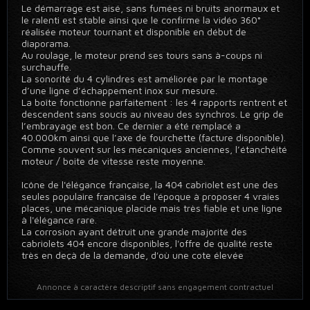
Le démarrage est aisé, sans fumées ni bruits anormaux et
le ralenti est stable ainsi que le confirme la vidéo 360°
réalisée moteur tournant et disponible en début de
diaporama.
Au roulage, le moteur prend ses tours sans à-coups ni
surchauffe.
La sonorité du 4 cylindres est améliorée par le montage
d’une ligne d’échappement inox sur mesure.
La boîte fonctionne parfaitement : les 4 rapports rentrent et
descendent sans soucis au niveau des synchros. Le grip de
l’embrayage est bon. Ce dernier a été remplacé a
40.000km ainsi que l’axe de fourchette (facture disponible).
Comme souvent sur les mécaniques anciennes, l’étanchéité
moteur / boite de vitesse reste moyenne.
Icône de l'élégance française, la 404 cabriolet est une des
seules populaire française de l'époque à proposer 4 vraies
places, une mécanique placide mais très fiable et une ligne
à l'élégance rare.
La corrosion ayant détruit une grande majorité des
cabriolets 404 encore disponibles, l'offre de qualité reste
très en deçà de la demande, d'où une cote élevée
Annonce à caractère descriptif sans engagement contractuel