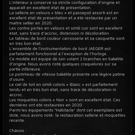
L’intérieur a conservé sa stricte configuration d’origine et
apparaît en excellent état de présentation.
La sellerie en velours « bleu » et passepoil assorti est en
excellent état de présentation et a été restaurée par un
maitre sellier en 2020.
Les contre portes en velours et simili cuir sont en excellent
état, sans trace d’accroc, distension ni décoloration.
Le tableau de bord couleur carrosserie et sa casquette sont
en très bon état.
L’ensemble de l’instrumentation de bord JAEGER est
parfaitement fonctionnel à l’exception de l’horloge.
Ce modèle est équipé de son volant 2 branches en bakélite
d’origine. Nous avons noté quelques craquelures sur sa
partie inférieure.
Le pommeau de vitesse bakélite présente une légère patine
d’usure.
Le ciel de toit en simili coloris « Blanc » est parfaitement
tendu et en très bon état, sans trace de décoloration ni
accroc.
Les moquettes coloris « Noir » sont en excellent état. Ces
dernières ont été restaurées en 2020.
Parmi les équipements "Habitacle" dont cet exemplaire est
doté, nous avons noté: la restauration sellerie et moquettes
récente.
Châssis :