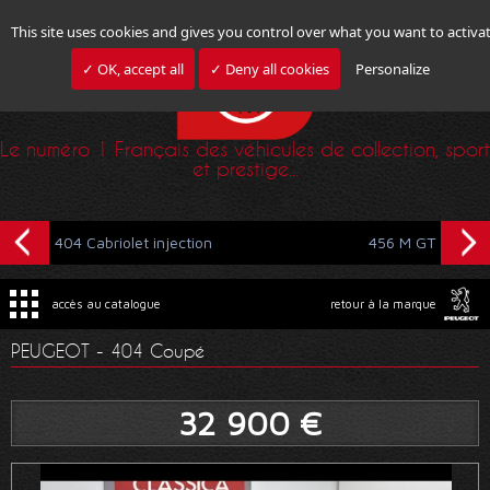
This site uses cookies and gives you control over what you want to activa
✓ OK, accept all
✓ Deny all cookies
Personalize
Le numéro 1 Français des véhicules de collection, sport
et prestige...
404 Cabriolet injection
456 M GT
accès au catalogue
retour à la marque
PEUGEOT - 404 Coupé
32 900 €