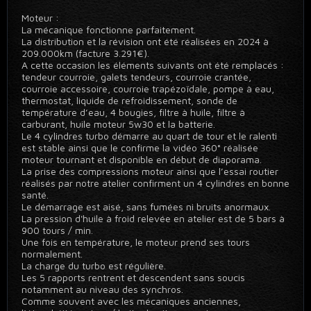
Moteur :
La mécanique fonctionne parfaitement.
La distribution et la révision ont été réalisées en 2024 à
209.000km (facture 3.291€).
A cette occasion les éléments suivants ont été remplacés :
tendeur courroie, galets tendeurs, courroie crantée,
courroie accessoire, courroie trapézoïdale, pompe à eau,
thermostat, liquide de refroidissement, sonde de
température d’eau, 4 bougies, filtre à huile, filtre à
carburant, huile moteur 5w30 et la batterie.
Le 4 cylindres turbo démarre au quart de tour et le ralenti
est stable ainsi que le confirme la vidéo 360° réalisée
moteur tournant et disponible en début de diaporama.
La prise des compressions moteur ainsi que l’essai routier
réalisés par notre atelier confirment un 4 cylindres en bonne
santé.
Le démarrage est aisé, sans fumées ni bruits anormaux.
La pression d'huile à froid relevée en atelier est de 5 bars à
900 tours / min.
Une fois en température, le moteur prend ses tours
normalement.
La charge du turbo est régulière.
Les 5 rapports rentrent et descendent sans soucis
notamment au niveau des synchros.
Comme souvent avec les mécaniques anciennes,