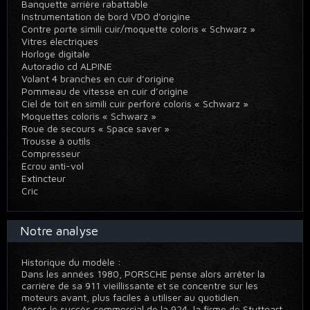
Banquette arrière rabattable
Instrumentation de bord VDO d'origine
Contre porte simili cuir/moquette coloris « Schwarz »
Vitres électriques
Horloge digitale
Autoradio cd ALPINE
Volant 4 branches en cuir d’origine
Pommeau de vitesse en cuir d’origine
Ciel de toit en simili cuir perforé coloris « Schwarz »
Moquettes coloris « Schwarz »
Roue de secours « Space saver »
Trousse à outils
Compresseur
Ecrou anti-vol
Extincteur
Cric
Notre analyse
Historique du modèle :
Dans les années 1980, PORSCHE pense alors arrêter la
carrière de sa 911 vieillissante et se concentre sur les
moteurs avant, plus faciles à utiliser au quotidien.
Après le succès commercial de la 924, la firme de Stuttgart