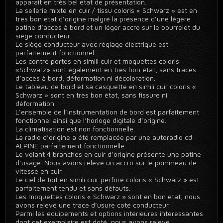
apparaît en très bel état de présentation.
La sellerie mixte en cuir / tissu coloris « Schwarz » est en
très bon état d’origine malgré la présence d’une légère
patine d’accès à bord et un léger accro sur le bourrelet du
siège conducteur.
Le siège conducteur avec réglage électrique est
parfaitement fonctionnel.
Les contre portes en simili cuir et moquettes coloris
«Schwarz» sont également en très bon état, sans traces
d’accès à bord, déformation ni décoloration.
Le tableau de bord et sa casquette en simili cuir coloris «
Schwarz » sont en très bon état, sans fissure ni
déformation.
L’ensemble de l’instrumentation de bord est parfaitement
fonctionnel ainsi que l’horloge digitale d’origine.
La climatisation est non fonctionnelle.
La radio d’origine a été remplacée par une autoradio cd
ALPINE parfaitement fonctionnelle.
Le volant 4 branches en cuir d’origine présente une patine
d’usage. Nous avons relevé un accro sur le pommeau de
vitesse en cuir.
Le ciel de toit en simili cuir perforé coloris « Schwarz » est
parfaitement tendu et sans défauts.
Les moquettes coloris « Schwarz » sont en bon état, nous
avons relevé une trace d’usure coté conducteur.
Parmi les équipements et options intérieures intéressantes
dont cet exemplaire est doté, nous avons relevé :