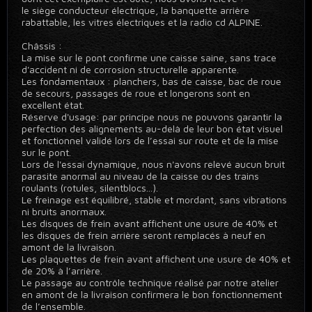
le siège conducteur électrique, la banquette arrière
rabattable, les vitres électriques et la radio cd ALPINE.
Châssis :
La mise sur le pont confirme une caisse saine, sans trace
d'accident ni de corrosion structurelle apparente.
Les fondamentaux : planchers, bas de caisse, bac de roue
de secours, passages de roue et longerons sont en
excellent état.
Réserve d'usage: par principe nous ne pouvons garantir la
perfection des alignements au-delà de leur bon état visuel
et fonctionnel validé lors de l’essai sur route et de la mise
sur le pont.
Lors de l'essai dynamique, nous n'avons relevé aucun bruit
parasite anormal au niveau de la caisse ou des trains
roulants (rotules, silentblocs...).
Le freinage est équilibré, stable et mordant, sans vibrations
ni bruits anormaux.
Les disques de frein avant affichent une usure de 40% et
les disques de frein arrière seront remplacés à neuf en
amont de la livraison.
Les plaquettes de frein avant affichent une usure de 40% et
de 20% à l’arrière.
Le passage au contrôle technique réalisé par notre atelier
en amont de la livraison confirmera le bon fonctionnement
de l’ensemble.