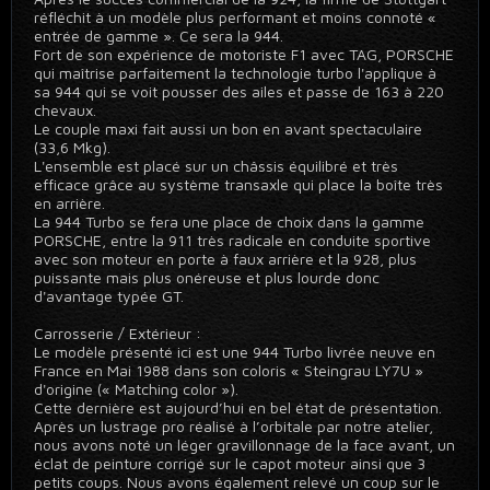
réfléchit à un modèle plus performant et moins connoté «
entrée de gamme ». Ce sera la 944.
Fort de son expérience de motoriste F1 avec TAG, PORSCHE
qui maîtrise parfaitement la technologie turbo l'applique à
sa 944 qui se voit pousser des ailes et passe de 163 à 220
chevaux.
Le couple maxi fait aussi un bon en avant spectaculaire
(33,6 Mkg).
L'ensemble est placé sur un châssis équilibré et très
efficace grâce au système transaxle qui place la boîte très
en arrière.
La 944 Turbo se fera une place de choix dans la gamme
PORSCHE, entre la 911 très radicale en conduite sportive
avec son moteur en porte à faux arrière et la 928, plus
puissante mais plus onéreuse et plus lourde donc
d'avantage typée GT.
Carrosserie / Extérieur :
Le modèle présenté ici est une 944 Turbo livrée neuve en
France en Mai 1988 dans son coloris « Steingrau LY7U »
d'origine (« Matching color »).
Cette dernière est aujourd’hui en bel état de présentation.
Après un lustrage pro réalisé à l’orbitale par notre atelier,
nous avons noté un léger gravillonnage de la face avant, un
éclat de peinture corrigé sur le capot moteur ainsi que 3
petits coups. Nous avons également relevé un coup sur le