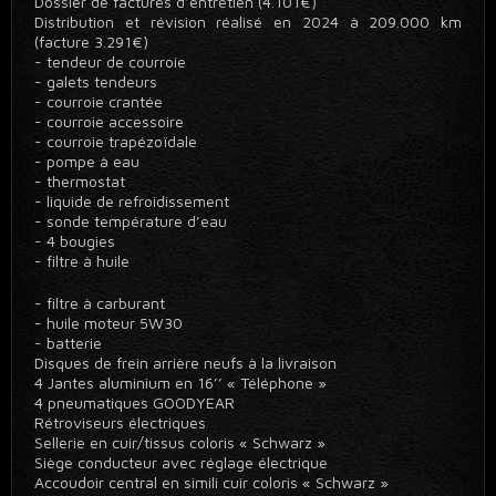
Dossier de factures d’entretien (4.101€)
Distribution et révision réalisé en 2024 à 209.000 km
(facture 3.291€)
- tendeur de courroie
- galets tendeurs
- courroie crantée
- courroie accessoire
- courroie trapézoïdale
- pompe à eau
- thermostat
- liquide de refroidissement
- sonde température d’eau
- 4 bougies
- filtre à huile
- filtre à carburant
- huile moteur 5W30
- batterie
Disques de frein arrière neufs à la livraison
4 Jantes aluminium en 16’’ « Téléphone »
4 pneumatiques GOODYEAR
Rétroviseurs électriques
Sellerie en cuir/tissus coloris « Schwarz »
Siège conducteur avec réglage électrique
Accoudoir central en simili cuir coloris « Schwarz »