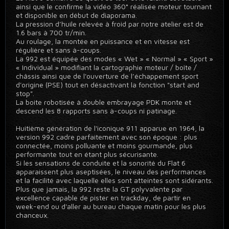
ainsi que le confirme la vidéo 360° réalisée moteur tournant
et disponible en début de diaporama.
La pression d’huile relevée à froid par notre atelier est de
1.6 bars à 700 tr/min.
Au roulage, la montée en puissance et en vitesse est
régulière et sans à-coups.
La 992 est équipée des modes « Wet » « Normal » « Sport »
« Individual » modifiant la cartographie moteur / boîte /
châssis ainsi que de l'ouverture de l’échappement sport
d'origine (PSE) tout en désactivant la fonction "start and
stop".
La boite robotisée à double embrayage PDK monte et
descend les 8 rapports sans à-coups ni patinage.
Huitième génération de l'iconique 911 apparue en 1964, la
version 992 cadre parfaitement avec son époque : plus
connectée, moins polluante et moins gourmande, plus
performante tout en étant plus sécurisante.
Si les sensations de conduite et la sonorité du Flat 6
apparaissent plus aseptisées, le niveau des performances
et la facilité avec laquelle elles sont atteintes sont sidérants.
Plus que jamais, la 992 reste la GT polyvalente par
excellence capable de pister en trackday, de partir en
week-end ou d'aller au bureau chaque matin pour les plus
chanceux.