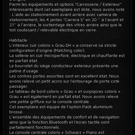
Parmi les équipements et options "Carrosserie / Extérieur"
intéressants dont cet exemplaire est doté, nous avons noté
: L’aide au stationnement avant arrière avec caméra de
stationnement, les 4 jantes "Carrera S" en 20 ’’ à l’avant et
21’’ à l’arrière, le surteintage des vitres arrière ainsi que le
toit coulissant / relevable électrique en verre.
Habitacle :
L’intérieur cuir coloris « Grau DH » a conservé sa stricte
configuration d’origine (Matching color).
La sellerie en cuir microperforé, électrique et chauffante est
en parfait état.
Le bourrelet du siège conducteur extérieur présente une
patine d’usage.
Les contres portes assorties sont en excellent état. Nous
avons relevé un petit accro sur l'entourage de porte coté
passager.
Le tableau de bord coloris « Grau » et surpiqûres coloris «
Grau » est également en parfait état. Nous avons relevé
une petite griffure sur la console centrale.
Cet exemplaire est équipé de l’option Pack aluminium
brossé.
L’ensemble des équipements de confort et de navigation
ainsi que la fonction Bluetooth et l'écran tactile sont
parfaitement fonctionnels.
La console centrale coloris « Schwarz » Piano est