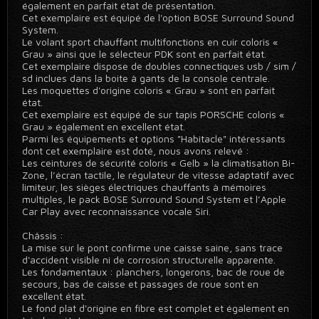
également en parfait état de présentation.
Cet exemplaire est équipé de l'option BOSE Surround Sound
System.
Le volant sport chauffant multifonctions en cuir coloris «
Grau » ainsi que le sélecteur PDK sont en parfait état.
Cet exemplaire dispose de doubles connectiques usb / sim /
sd inclues dans la boite à gants de la console centrale.
Les moquettes d'origine coloris « Grau » sont en parfait
état.
Cet exemplaire est équipé de sur tapis PORSCHE coloris «
Grau » également en excellent état.
Parmi les équipements et options "Habitacle" intéressants
dont cet exemplaire est doté, nous avons relevé :
Les ceintures de sécurité coloris « Gelb » la climatisation Bi-
Zone, l’écran tactile, le régulateur de vitesse adaptatif avec
limiteur, les sièges électriques chauffants à mémoires
multiples, le pack BOSE Surround Sound System et l’Apple
Car Play avec reconnaissance vocale Siri.
Châssis :
La mise sur le pont confirme une caisse saine, sans trace
d'accident visible ni de corrosion structurelle apparente.
Les fondamentaux : planchers, longerons, bac de roue de
secours, bas de caisse et passages de roue sont en
excellent état.
Le fond plat d'origine en fibre est complet et également en