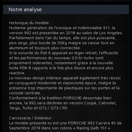
Notre analyse
Historique du modèle :
Huitième génération de l'iconique et indémodable 911, la
version 992 est présentée en 2018 au salon de Los Angeles.
Parfaitement dans l'air du temps, elle est plus puissante,
plus large, plus lourde de 50kg malgré sa caisse tout en
aluminium et toujours plus connectée.
Si la sonorité du Flat 6 apparait en léger retrait, l'efficacité
et les performances du nouveau 3.0 bi-turbo sont
proprement sidérantes, notamment grâce à la nouvelle
boîte PDK 8 rapports à la fois plus douce et encore plus
réactive.
Le nouveau design intérieur apparait également très réussi
en conjuguant modernité et classicisme épuré, malgré la
présence trop importante de plastiques sur les portes et la
console centrale.
Conformément à la tradition PORSCHE désormais bien
ancrée, la 992 sera déclinée en version Coupé, Cabriolet,
Targa, Turbo et GT2 / GT3 / RS
Carrosserie / Extérieur :
Le modèle présenté ici est une PORSCHE 992 Carrera 4S de
Septembre 2019 dans son coloris « Racing Gelb 1S1 »