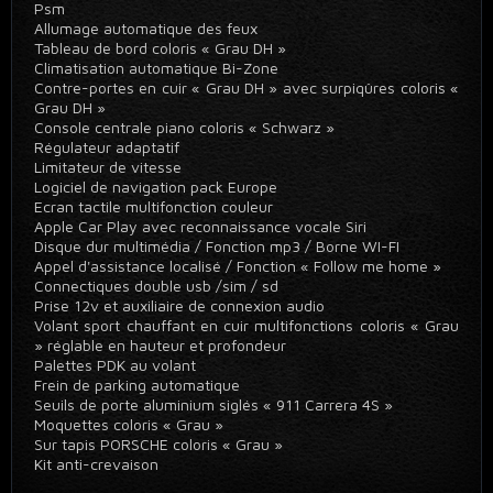
Psm
Allumage automatique des feux
Tableau de bord coloris « Grau DH »
Climatisation automatique Bi-Zone
Contre-portes en cuir « Grau DH » avec surpiqûres coloris «
Grau DH »
Console centrale piano coloris « Schwarz »
Régulateur adaptatif
Limitateur de vitesse
Logiciel de navigation pack Europe
Ecran tactile multifonction couleur
Apple Car Play avec reconnaissance vocale Siri
Disque dur multimédia / Fonction mp3 / Borne WI-FI
Appel d'assistance localisé / Fonction « Follow me home »
Connectiques double usb /sim / sd
Prise 12v et auxiliaire de connexion audio
Volant sport chauffant en cuir multifonctions coloris « Grau
» réglable en hauteur et profondeur
Palettes PDK au volant
Frein de parking automatique
Seuils de porte aluminium siglés « 911 Carrera 4S »
Moquettes coloris « Grau »
Sur tapis PORSCHE coloris « Grau »
Kit anti-crevaison