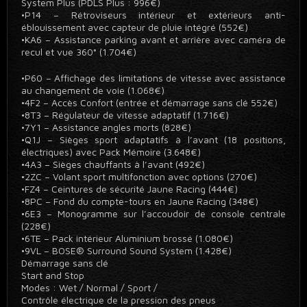
System Plus (PDLS Plus : 996€)
•P14 – Rétroviseurs intérieur et extérieurs anti-
éblouissement avec capteur de pluie intégré (552€)
•KA6 – Assistance parking avant et arrière avec caméra de
recul et vue 360° (1.704€)
•P60 – Affichage des limitations de vitesse avec assistance
au changement de voie (1.068€)
•4F2 – Accès Confort (entrée et démarrage sans clé 552€)
•8T3 – Régulateur de vitesse adaptatif (1.716€)
•7Y1 – Assistance angles morts (828€)
•Q1J – Sièges sport adaptatifs à l’avant (18 positions,
électriques) avec Pack Mémoire (3.648€)
•4A3 – Sièges chauffants à l’avant (492€)
•2ZC – Volant sport multifonction avec options (270€)
•FZ4 – Ceintures de sécurité Jaune Racing (444€)
•8PC – Fond du compte-tours en Jaune Racing (348€)
•6E3 – Monogramme sur l’accoudoir de console centrale
(228€)
•6TE – Pack intérieur Aluminium brossé (1.080€)
•9VL – BOSE® Surround Sound System (1.428€)
Démarrage sans clé
Start and Stop
Modes : Wet / Normal / Sport /
Contrôle électrique de la pression des pneus