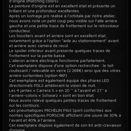
d’origine (Matching colors).
La peinture d'origine est en excellent état et présente un
brillant et une profondeur excellentes.
Après un lustrage pro réalisé à l’orbitale par notre atelier,
nous avons noté un petit coup peu visible sur l’aile arrière
gauche et une petite trace de frottement sur le rétroviseur
conducteur.
Les boucliers avant et arrière sont en excellent état,
notamment grâce à l'option "aide au stationnement" avant
et arrière avec caméra de recul.
Le spoiler inférieur avant présente quelques traces de
frottement sur la partie basse.
L’aileron arrière électrique fonctionne parfaitement.
Cet exemplaire dispose d'une option recherchée : le toit
coulissant / relevable en verre (2.268€) ainsi que des vitres
arrière surteintées (option 4KF).
Cet exemplaire est également équipé des phares LED
directionnels PDLS améliorant la vision de nuit.
Les 4 jantes « Carrera S » en 20 ’’ à l’avant et 21’’ à
l’arrière-coloris « Schwarz » sont en bon état.
Nous avons relevé quelques petites traces de frottement
sur les contours.
Les pneumatiques MICHELIN Pilot Sport conformes aux
normes spécifiques PORSCHE affichent une usure de 30% à
l’avant et 40% à l’arrière.
Cet exemplaire dispose également de son kit anti-crevaison
d'origine.