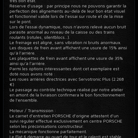
très bon état.
Réserve d’usage : par principe nous ne pouvons garantir la
perfection des alignements au-delà de leur bon état visuel
et fonctionnel validé lors de l’essai sur route et de la mise
sur le pont.
Lors de l'essai dynamique, nous n'avons relevé aucun bruit
parasite anormal au niveau de la caisse ou des trains
roulants (rotules, silentblocs...).
Le freinage est aligné, sans vibration ni bruits anormaux.
Les disques de frein avant affichent une usure de 15% ainsi
qu’à l’arrière.
Les plaquettes de frein avant affichent une usure de 35%
ainsi qu’à l’arrière.
Parmi les options intéressantes dont cet exemplaire est
doté nous avons noté :
Les roues arrières directrices avec Servotronic Plus (2.268
€)
Le passage au contrôle technique réalisé par notre atelier
en amont de la livraison confirmera le bon fonctionnement
de l’ensemble.
Moteur / Transmission :
Le carnet d’entretien PORSCHE d’origine attestent d’un
suivi régulier effectué exclusivement en centre PORSCHE
selon les préconisations constructeur.
La mécanique fonctionne parfaitement.
Le Flat 6 démarre au quart de tour et le ralenti est stable