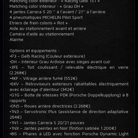
Matching color extérieur : « Racing Gelb 1S1 »
Matching color intérieur : « Grau DH »
4 jantes Carrera S 20 ’’ à l’avant / 21’’ à l’arrière
4 pneumatiques MICHELIN Pilot Sport
Etriers de frein coloris « Rot »
Aide au stationnement avant et arrière
Caméra d'aide au stationnement
Alarme
Options et équipements :
•P3 – Gelb Racing (Couleur extérieure)
•DH – Intérieur Grau Ardoise avec sièges avant cuir
•3FE – Toit coulissant / relevable électrique en verre
(2.268€)
•4KF – Vitrage arrière fumé (552€)
•6XV – Rétroviseurs extérieurs rabattables électriquement
avec éclairage d’alentour (342€)
•G1G – Boîte de vitesses PDK (Porsche Doppelkupplung) à 8
rapports
•0N5 – Roues arrière directrices (2.268€)
•1N3 – Servotronic Plus (assistance de direction adaptative
264€)
•1N1 – Jantes Carrera S 20/21 pouces
•1NX – Jantes peintes en Noir (finition satinée 1.200€)
•8IS – Phares à LED avec fonction Porsche Dynamic Light