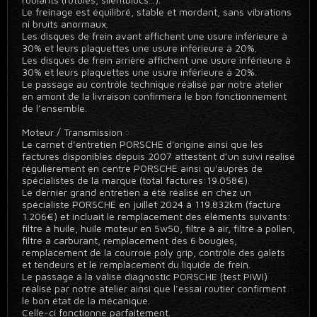
Le freinage est équilibré, stable et mordant, sans vibrations
ni bruits anormaux.
Les disques de frein avant affichent une usure inférieure à
30% et leurs plaquettes une usure inférieure à 20%.
Les disques de frein arrière affichent une usure inférieure à
30% et leurs plaquettes une usure inférieure à 20%.
Le passage au contrôle technique réalisé par notre atelier
en amont de la livraison confirmera le bon fonctionnement
de l’ensemble.
Moteur / Transmission :
Le carnet d’entretien PORSCHE d'origine ainsi que les
factures disponibles depuis 2007 attestent d’un suivi réalisé
régulièrement en centre PORSCHE ainsi qu'auprès de
spécialistes de la marque (total factures:19.058€).
Le dernier grand entretien a été réalisé en chez un
spécialiste PORSCHE en juillet 2024 à 119.832km (facture
1.206€) et incluait le remplacement des éléments suivants:
filtre à huile, huile moteur en 5w50, filtre à air, filtre à pollen,
filtre à carburant, remplacement des 6 bougies,
remplacement de la courroie poly grip, contrôle des galets
et tendeurs et le remplacement du liquide de frein.
Le passage à la valise diagnostic PORSCHE (test PIWI)
réalisé par notre atelier ainsi que l’essai routier confirment
le bon état de la mécanique.
Celle-ci fonctionne parfaitement.