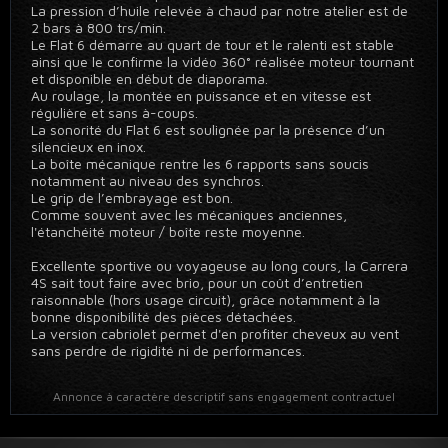
La pression d’huile relevée à chaud par notre atelier est de
2 bars à 800 trs/min.
Le Flat 6 démarre au quart de tour et le ralenti est stable
ainsi que le confirme la vidéo 360° réalisée moteur tournant
et disponible en début de diaporama.
Au roulage, la montée en puissance et en vitesse est
régulière et sans à-coups.
La sonorité du Flat 6 est soulignée par la présence d’un
silencieux en inox.
La boîte mécanique rentre les 6 rapports sans soucis
notamment au niveau des synchros.
Le grip de l’embrayage est bon.
Comme souvent avec les mécaniques anciennes,
l'étanchéité moteur / boîte reste moyenne.
Excellente sportive ou voyageuse au long cours, la Carrera
4S sait tout faire avec brio, pour un coût d’entretien
raisonnable (hors usage circuit), grâce notamment à la
bonne disponibilité des pièces détachées.
La version cabriolet permet d'en profiter cheveux au vent
sans perdre de rigidité ni de performances.
Annonce à caractère descriptif sans engagement contractuel