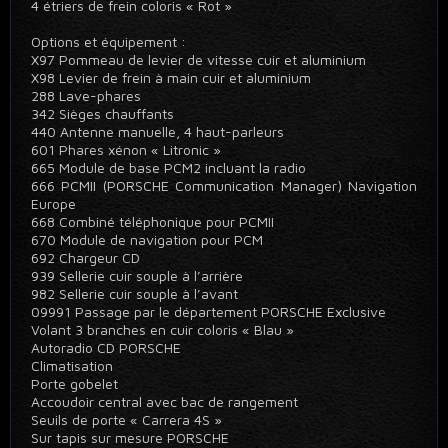
4 étriers de frein coloris « Rot »
Options et équipement :
X97 Pommeau de levier de vitesse cuir et aluminium
X98 Levier de frein à main cuir et aluminium
288 Lave-phares
342 Sièges chauffants
440 Antenne manuelle, 4 haut-parleurs
601 Phares xénon « Litronic »
665 Module de base PCM2 incluant la radio
666 PCMII (PORSCHE Communication Manager) Navigation
Europe
668 Combiné téléphonique pour PCMII
670 Module de navigation pour PCM
692 Chargeur CD
939 Sellerie cuir souple à l’arrière
982 Sellerie cuir souple à l’avant
09991 Passage par le département PORSCHE Exclusive
Volant 3 branches en cuir coloris « Blau »
Autoradio CD PORSCHE
Climatisation
Porte gobelet
Accoudoir central avec bac de rangement
Seuils de porte « Carrera 4S »
Sur tapis sur mesure PORSCHE