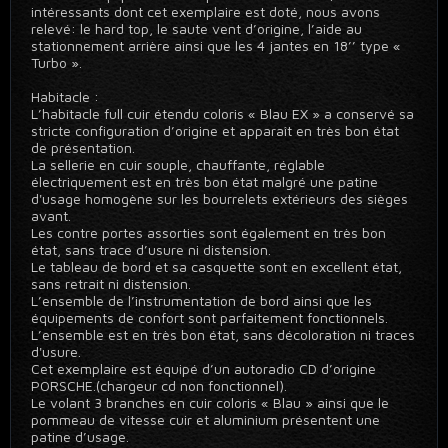
intéressants dont cet exemplaire est doté, nous avons
relevé: le hard top, le saute vent d’origine, l’aide au
stationnement arrière ainsi que les 4 jantes en 18’’ type «
Turbo ».
Habitacle :
L’habitacle full cuir étendu coloris « Blau EX » a conservé sa
stricte configuration d’origine et apparaît en très bon état
de présentation.
La sellerie en cuir souple, chauffante, réglable
électriquement est en très bon état malgré une patine
d'usage homogène sur les bourrelets extérieurs des sièges
avant.
Les contre portes assorties sont également en très bon
état, sans trace d’usure ni distension.
Le tableau de bord et sa casquette sont en excellent état,
sans retrait ni distension.
L’ensemble de l’instrumentation de bord ainsi que les
équipements de confort sont parfaitement fonctionnels.
L’ensemble est en très bon état, sans décoloration ni traces
d'usure.
Cet exemplaire est équipé d’un autoradio CD d’origine
PORSCHE.(chargeur cd non fonctionnel).
Le volant 3 branches en cuir coloris « Blau » ainsi que le
pommeau de vitesse cuir et aluminium présentent une
patine d’usage.