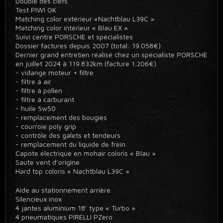
Double des clefs
Test PIWI OK
Matching color extérieur «Nachtblau L39C »
Matching color intérieur « Blau EX »
Suivi centre PORSCHE et spécialistes
Dossier factures depuis 2007 (total: 19.058€)
Dernier grand entretien réalisé chez un spécialiste PORSCHE
en juillet 2024 à 119.832km (facture 1.206€)
- vidange moteur + filtre
- filtre à air
- filtre à pollen
- filtre à carburant
- huile 5w50
- remplacement des bougies
- courroie poly grip
- contrôle des galets et tendeurs
- remplacement du liquide de frein
Capote électrique en mohair coloris « Blau »
Saute vent d’origine
Hard top coloris « Nachtblau L39C »
Aide au stationnement arrière
Silencieux inox
4 jantes aluminium 18’ type « Turbo »
4 pneumatiques PIRELLI PZero