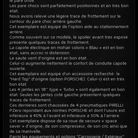
le pare brise.
Les pare chocs sont parfaitement positionnés et en très bon
état.
Nous avons relevé une légère trace de frottement sur le
contour du pare choc arrière gauche.
Cet exemplaire est équipé de l’option aide au stationnement
arrière.
Comme souvent sur ce modèle, le spoiler avant très exposé
présente quelques traces de frottement.
La capote électrique en mohair coloris « Blau » est en bon
état, sans accroc ni distension.
Le saute vent d’origine est en bon état.
Celui-ci augmente nettement le confort de conduite capote
ouverte.
Cet exemplaire est équipé d'un accessoire recherché: le
"Hard Top" d’origine (option PORSCHE). Celui-ci est en très
bon état.
Les 4 jantes en 18’’ type « Turbo » sont également en bon
état. Seules les jantes coté gauche présentent quelques
traces de frottement.
Ces dernières sont chaussées de 4 pneumatiques PIRELLI
PZero répondant aux normes PORSCHE et dont l’usure est
inférieure à 40% à l’avant et inférieure à 50% à l’arrière.
Cet exemplaire dispose de sa roue de secours « space
saver » d’origine, de son compresseur, de son cric ainsi que
de sa manivelle.
Parmi les équipements et options "Carrosserie / Extérieur"