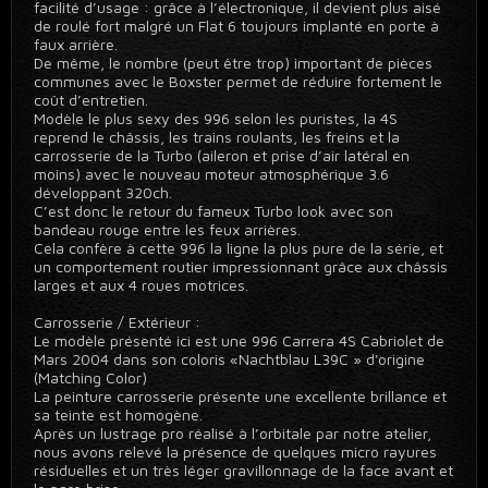
facilité d’usage : grâce à l’électronique, il devient plus aisé
de roulé fort malgré un Flat 6 toujours implanté en porte à
faux arrière.
De même, le nombre (peut être trop) important de pièces
communes avec le Boxster permet de réduire fortement le
coût d’entretien.
Modèle le plus sexy des 996 selon les puristes, la 4S
reprend le châssis, les trains roulants, les freins et la
carrosserie de la Turbo (aileron et prise d’air latéral en
moins) avec le nouveau moteur atmosphérique 3.6
développant 320ch.
C’est donc le retour du fameux Turbo look avec son
bandeau rouge entre les feux arrières.
Cela confère à cette 996 la ligne la plus pure de la série, et
un comportement routier impressionnant grâce aux châssis
larges et aux 4 roues motrices.
Carrosserie / Extérieur :
Le modèle présenté ici est une 996 Carrera 4S Cabriolet de
Mars 2004 dans son coloris «Nachtblau L39C » d'origine
(Matching Color)
La peinture carrosserie présente une excellente brillance et
sa teinte est homogène.
Après un lustrage pro réalisé à l’orbitale par notre atelier,
nous avons relevé la présence de quelques micro rayures
résiduelles et un très léger gravillonnage de la face avant et