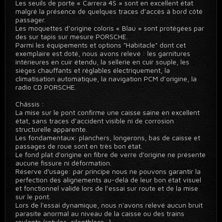
Les seuils de porte « Carrera 4S » sont en excellent état
malgré la présence de quelques traces d’accès à bord côté
passager.
Les moquettes d’origine coloris « Blau » sont protégées par
des sur tapis sur mesure PORSCHE.
Parmi les équipements et options "Habitacle" dont cet
exemplaire est doté, nous avons relevé : les garnitures
intérieures en cuir étendu, la sellerie en cuir souple, les
sièges chauffants et réglables électriquement, la
climatisation automatique, la navigation PCM d’origine, la
radio CD PORSCHE.
Châssis :
La mise sur le pont confirme une caisse saine en excellent
état, sans traces d’accident visible ni de corrosion
structurelle apparente.
Les fondamentaux: planchers, longerons, bas de caisse et
passages de roue sont en très bon état.
Le fond plat d'origine en fibre de verre d'origine ne présente
aucune fissure ni déformation.
Réserve d'usage: par principe nous ne pouvons garantir la
perfection des alignements au-delà de leur bon état visuel
et fonctionnel validé lors de l’essai sur route et de la mise
sur le pont.
Lors de l'essai dynamique, nous n'avons relevé aucun bruit
parasite anormal au niveau de la caisse ou des trains
roulants (rotules, silentblocs...).