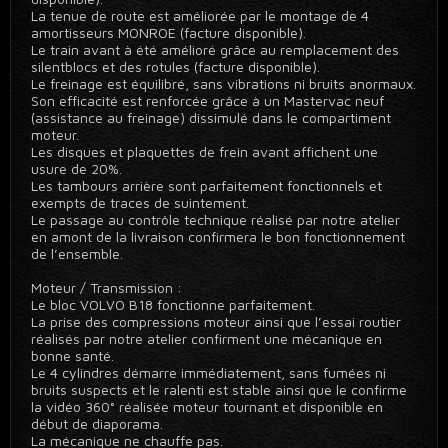
La tenue de route est améliorée par le montage de 4
amortisseurs MONROE (facture disponible).
Le train avant à été amélioré grâce au remplacement des
silentblocs et des rotules (facture disponible).
Le freinage est équilibré, sans vibrations ni bruits anormaux.
Son efficacité est renforcée grâce à un Mastervac neuf
(assistance au freinage) dissimulé dans le compartiment
moteur.
Les disques et plaquettes de frein avant affichent une
usure de 20%.
Les tambours arrière sont parfaitement fonctionnels et
exempts de traces de suintement.
Le passage au contrôle technique réalisé par notre atelier
en amont de la livraison confirmera le bon fonctionnement
de l’ensemble.
Moteur / Transmission :
Le bloc VOLVO B18 fonctionne parfaitement.
La prise des compressions moteur ainsi que l’essai routier
réalisés par notre atelier confirment une mécanique en
bonne santé.
Le 4 cylindres démarre immédiatement, sans fumées ni
bruits suspects et le ralenti est stable ainsi que le confirme
la vidéo 360° réalisée moteur tournant et disponible en
début de diaporama.
La mécanique ne chauffe pas.