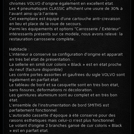
chromés VOLVO d’origine également en excellent état.
Les 4 pneumatiques CLASSIC affichent une usure de 30% à
l’avant ainsi qu'à l’arrière.
Cet exemplaire est équipé d'une cartouche anti-crevaison
en lieu et place de la roue de secours.
Parmi les équipements et options "Carrosserie / Extérieur"
intéressants présents sur ce modèle, nous avons relevé: la
restauration carrosserie complète..
Habitacle :
L’intérieur a conservé sa configuration d’origine et apparaît
en très bel état de présentation. .
La sellerie en simili cuir coloris « Black » est en état proche
du neuf. (facture disponible)
Les contre portes assorties et gaufrées du sigle VOLVO sont
également en parfait état.
Le tableau de bord et sa casquette sont en très bon état,
sans fissures, déformations ni décoloration.
Les garnitures aluminium sont au complet et en très bon
état.
L’ensemble de l’instrumentation de bord SMITHS est
parfaitement fonctionnel.
L’autoradio cassette d’époque à été conservé pour des
raisons esthétiques mais celui-ci n'est plus fonctionnel.
Le volant d'origine 2 branches gansé de cuir coloris « Black
» est en parfait état.