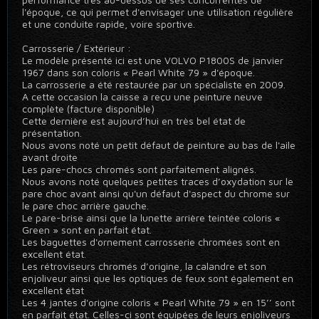
l'époque, ce qui permet d'envisager une utilisation régulière
et une conduite rapide, voire sportive.
Carrosserie / Extérieur :
Le modèle présenté ici est une VOLVO P1800S de janvier
1967 dans son coloris « Pearl White 79 » d'époque.
La carrosserie a été restaurée par un spécialiste en 2009.
A cette occasion la caisse a reçu une peinture neuve
complète (facture disponible)
Cette dernière est aujourd’hui en très bel état de
présentation.
Nous avons noté un petit défaut de peinture au bas de l'aile
avant droite
Les pare-chocs chromés sont parfaitement alignés.
Nous avons noté quelques petites traces d’oxydation sur le
pare choc avant ainsi qu'un défaut d'aspect du chrome sur
le pare choc arrière gauche.
Le pare-brise ainsi que la lunette arrière teintée coloris «
Green » sont en parfait état.
Les baguettes d'ornement carrosserie chromées sont en
excellent état.
Les rétroviseurs chromés d’origine, la calandre et son
enjoliveur ainsi que les optiques de feux sont également en
excellent état
Les 4 jantes d'origine coloris « Pearl White 79 » en 15’’ sont
en parfait état. Celles-ci sont équipées de leurs enjoliveurs