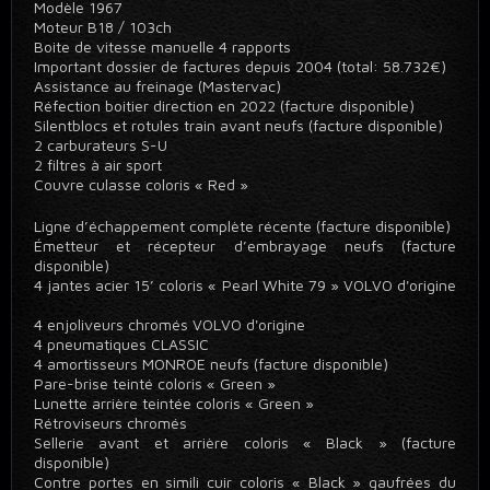
Modèle 1967
Moteur B18 / 103ch
Boite de vitesse manuelle 4 rapports
Important dossier de factures depuis 2004 (total: 58.732€)
Assistance au freinage (Mastervac)
Réfection boitier direction en 2022 (facture disponible)
Silentblocs et rotules train avant neufs (facture disponible)
2 carburateurs S-U
2 filtres à air sport
Couvre culasse coloris « Red »
Ligne d’échappement complète récente (facture disponible)
Émetteur et récepteur d’embrayage neufs (facture
disponible)
4 jantes acier 15’ coloris « Pearl White 79 » VOLVO d'origine
4 enjoliveurs chromés VOLVO d'origine
4 pneumatiques CLASSIC
4 amortisseurs MONROE neufs (facture disponible)
Pare-brise teinté coloris « Green »
Lunette arrière teintée coloris « Green »
Rétroviseurs chromés
Sellerie avant et arrière coloris « Black » (facture
disponible)
Contre portes en simili cuir coloris « Black » gaufrées du