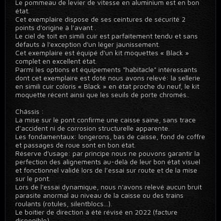
Le pommeau de levier de vitesse en aluminium est en bon
état.
Cet exemplaire dispose de ses ceintures de sécurité 2
points d'origine à l’avant .
Le ciel de toit en simili cuir est parfaitement tendu et sans
défauts à l'exception d'un léger jaunissement.
Cet exemplaire est équipé d'un kit moquettes « Black »
complet en excellent état.
Parmi les options et équipements "habitacle" intéressants
dont cet exemplaire est doté nous avons relevé: la sellerie
en simili cuir coloris « Black » en état proche du neuf, le kit
moquette récent ainsi que les seuils de porte chromés..
Châssis :
La mise sur le pont confirme une caisse saine, sans trace
d’accident ni de corrosion structurelle apparente.
Les fondamentaux: longerons, bas de caisse, fond de coffre
et passages de roue sont en bon état.
Réserve d'usage: par principe nous ne pouvons garantir la
perfection des alignements au-delà de leur bon état visuel
et fonctionnel validé lors de l’essai sur route et de la mise
sur le pont.
Lors de l'essai dynamique, nous n'avons relevé aucun bruit
parasite anormal au niveau de la caisse ou des trains
roulants (rotules, silentblocs...).
Le boitier de direction à été révisé en 2022 (facture
disponible).