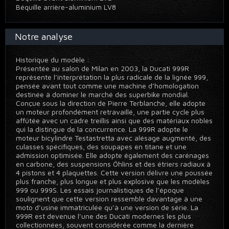
Béquille arrière-aluminium LV8
Notre analyse
Historique du modèle :
Présentée au salon de Milan en 2003, la Ducati 999R
représente l’interprétation la plus radicale de la lignée 999,
pensée avant tout comme une machine d’homologation
destinée à dominer le marché des superbike mondial.
Conçue sous la direction de Pierre Terblanche, elle adopte
un moteur profondément retravaillé, une partie cycle plus
affûtée avec un cadre treillis ainsi que des matériaux nobles
qui la distingue de la concurrence. La 999R adopte le
moteur bicylindre Testastretta avec alésage augmenté, des
culasses spécifiques, des soupapes en titane et une
admission optimisée. Elle adopte également des carénages
en carbone, des suspensions Öhlins et des étriers radiaux à
4 pistons et 4 plaquettes. Cette version délivre une poussée
plus franche, plus longue et plus explosive que les modèles
999 ou 999S. Les essais journalistiques de l’époque
soulignent que cette version ressemble davantage à une
moto d’usine immatriculée qu’à une version de série. La
999R est devenue l’une des Ducati modernes les plus
collectionnées, souvent considérée comme la dernière