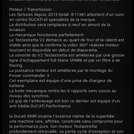
Moteur / Transmission :
Les factures depuis 2013 (total: 8.113€) attestent d’un suivi
en centre DUCATI et spécialiste de la marque.
La distribution sera remplacée à neuf en amont de la
livraison.
La mécanique fonctionne parfaitement.
Le Testastretta V2 démarre au quart de tour et le ralenti est
stable ainsi que le confirme la vidéo 360° réalisée moteur
tournant et disponible en début de diaporama.
La sonorité du V2 Testastretta est améliorée par une grosse
ligne d’échappement full titane SPARK et par un filtre à air
Racing.
La puissance moteur est améliorée par le montage du
Power commander 3.
Cet exemplaire est équipé d’une prise de chargeur de
batterie.
La boîte mécanique rentre les 6 rapports sans soucis au
niveau des synchros.
Le grip de l’embrayage est bon ce dernier est équipé d’un
anti tribble DUCATI Performance.
la Ducati 999R incarne l’essence même de la superbike :
une machine rare, affûtée, construite sans compromis pour
la performance pure. Son moteur Testastretta
profondément retravaillé, sa partie cycle d’exception et son