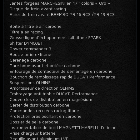
Jantes forgées MARCHESINI en 17’’ coloris « Oro »
Disque de frein avant racing
Etrier de frein avant BREMBO PR 16 RCS /PR 19 RCS
Boite à filtre à air carbone
Filtre à air racing
Grosse ligne d’échappement full titane SPARK
Shifter DYNOJET
Power commander 3
Boucle arrière-titane
Carénage carbone
Pare boue avant et arrière carbone
Entourage de contacteur de démarrage en carbone
Bouchon de remplissage rapide DUCATI Performance
Suspensions OLHINS
Amortisseur de direction OLHINS
Embrayage anti tribble DUCATI Performance
Couvercles de distribution en magnésium
Carter de distribution carbone
Commandes reculées racing titane
Protection bras oscillant en carbone
Dossier de selle carbone
Instrumentation de bord MAGNETTI MARELLI d’origine
Prise chargeur batterie
Béquille avant aluminium LVE