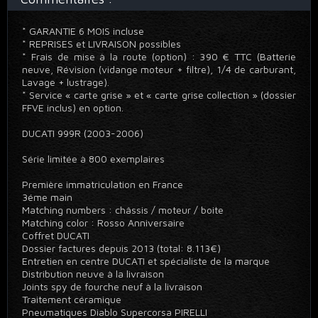
* GARANTIE 6 MOIS incluse
* REPRISES et LIVRAISON possibles
* Frais de mise à la route (option) : 390 € TTC (Batterie
neuve, Révision (vidange moteur + filtre), 1/4 de carburant,
Lavage + lustrage).
* Service « carte grise » et « carte grise collection » (dossier
FFVE inclus) en option.
DUCATI 999R (2003-2006)
Série limitée à 800 exemplaires
Première immatriculation en France
3éme main
Matching numbers : châssis / moteur / boite
Matching color : Rosso Anniversaire
Coffret DUCATI
Dossier factures depuis 2013 (total: 8.113€)
Entretien en centre DUCATI et spécialiste de la marque
Distribution neuve à la livraison
Joints spy de fourche neuf à la livraison
Traitement céramique
Pneumatiques Diablo Supercorsa PIRELLI