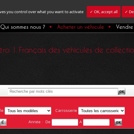
ives you control over what you want to activate
✓ OK, accept all
✓ Den
Qui sommes nous ?
Acheter un véhicule
Vendre 
ro 1 Français des véhicules de collection,
le
Carrosserie
Année :
De
A