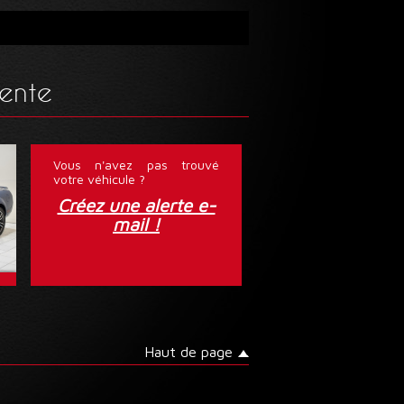
vente
Vous n'avez pas trouvé
votre véhicule ?
Créez une alerte e-
mail !
Haut de page