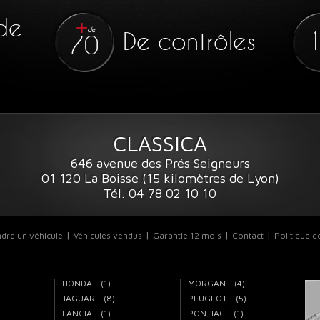
1966
54 900 €
de
de
De contrôles
70
CLASSICA
646 avenue des Prés Seigneurs
01 120 La Boisse (15 kilomètres de Lyon)
Tél. 04 78 02 10 10
dre un véhicule
Véhicules vendus
Garantie 12 mois
Contact
Politique d
HONDA - (1)
MORGAN - (4)
JAGUAR - (8)
PEUGEOT - (5)
LANCIA - (1)
PONTIAC - (1)