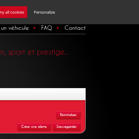
Inscription Newsletter
y all cookies
Personalize
un véhicule
FAQ
Contact
 sport et prestige...
Réinitialiser
Créer une alerte
Sauvegarder