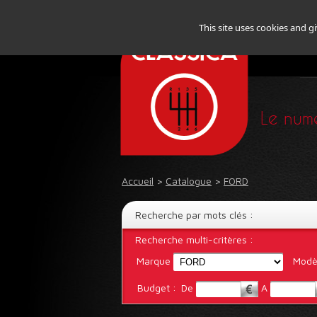
This site uses cookies and g
Le numé
Accueil
>
Catalogue
>
FORD
Recherche par mots clés :
Recherche multi-critères :
Marque
Modè
Budget :
De
A