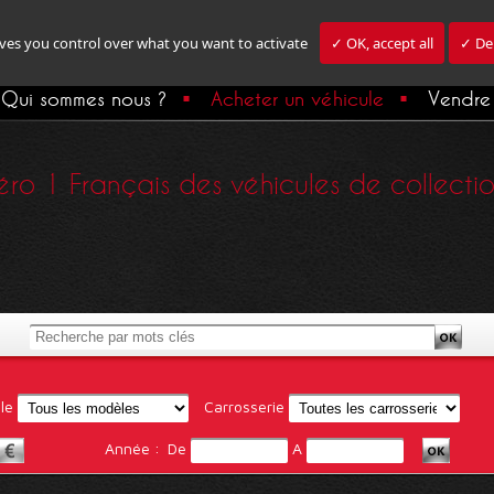
ives you control over what you want to activate
✓ OK, accept all
✓ Den
Qui sommes nous ?
Acheter un véhicule
Vendre 
ro 1 Français des véhicules de collection,
le
Carrosserie
Année :
De
A