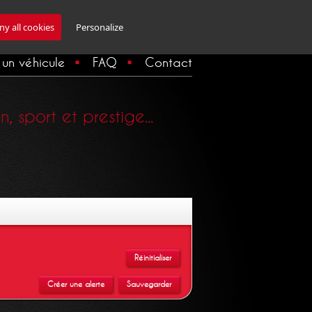
Inscription Newsletter
y all cookies
Personalize
un véhicule
FAQ
Contact
 sport et prestige...
Réinitialiser
Créer une alerte
Sauvegarder