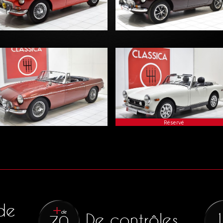
1957
31 900 €
1958
31 900 
MG - B
MG - B
1966
25 900 €
1979
25 900 
Réservé
MG - B Overdrive
1968
24 900 €
de
de
De contrôles