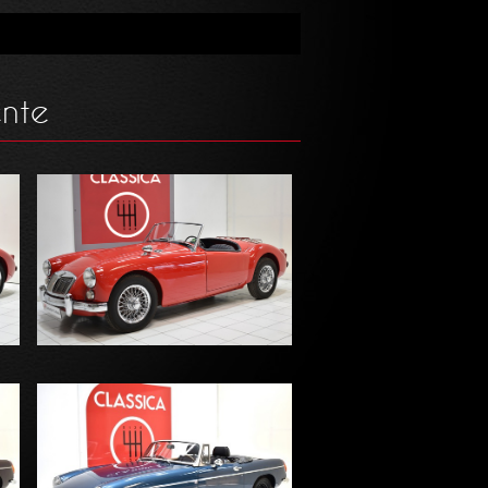
ente
MG - A 1600