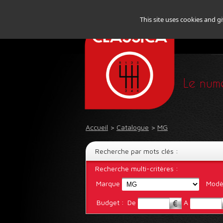
This site uses cookies and g
Le numé
Accueil
>
Catalogue
>
MG
Recherche par mots clés :
Recherche multi-critères :
Marque
Modè
Budget :
De
A