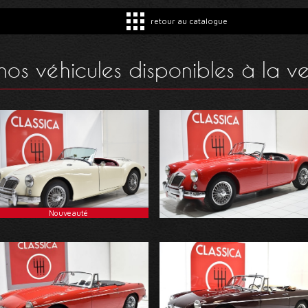
retour au catalogue
os véhicules disponibles à la v
Nouveauté
MG - A 1500
MG - A 1500 Roadster