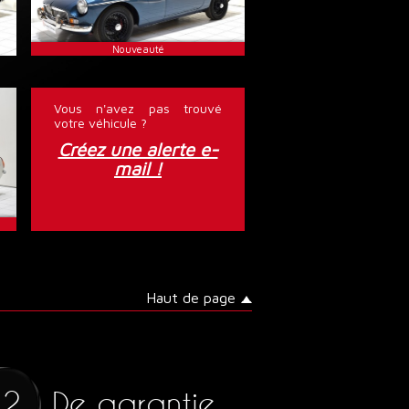
€
1960
34 900 €
Nouveauté
Vous n'avez pas trouvé
votre véhicule ?
Créez une alerte e-
mail !
MG - B Overdrive
€
1978
24 900 €
Haut de page
De garantie
12