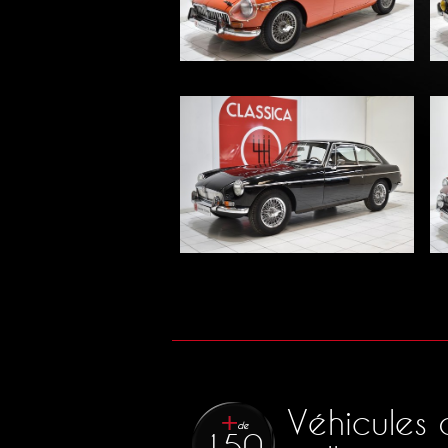
1953
34 900 €
MG - B
1971
23 900 €
MG - B GT Overdrive
1967
19 900 €
Véhicules 
de