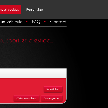
Inscription Newsletter
y all cookies
Personalize
un véhicule
FAQ
Contact
 sport et prestige...
Réinitialiser
Créer une alerte
Sauvegarder