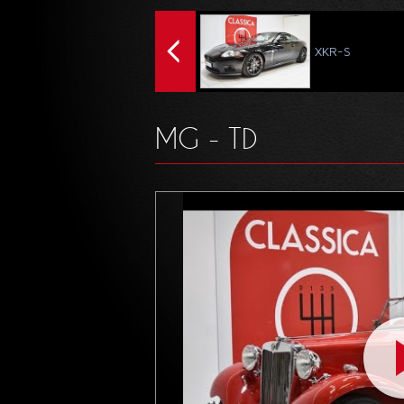
XKR-S
MG - TD