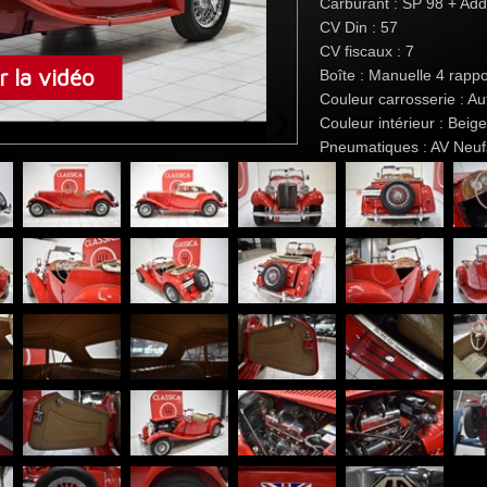
Carburant : SP 98 + Addi
CV Din : 57
CV fiscaux : 7
 la vidéo
Boîte : Manuelle 4 rappo
Couleur carrosserie : 
Couleur intérieur : Beig
Pneumatiques : AV Neuf