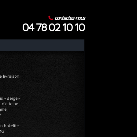
contactez-nous
04 78 02 10 10
a livraison
oris «Beige»
s d'origine
igine
ER
n bakélite
 MG