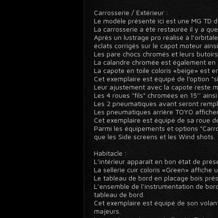
Carrosserie / Extérieur :
Le modèle présenté ici est une MG TD d
La carrosserie a été restaurée il y a q
Après un lustrage pro réalisé à l’orbital
éclats corrigés sur le capot moteur ains
Les pare chocs chromés et leurs butoirs
La calandre chromée est également en e
La capote en toile coloris «beige» est e
Cet exemplaire est équipé de l'option "si
Leur ajustement avec la capote reste 
Les 4 roues "fils" chromées en 15’’ ains
Les 2 pneumatiques avant seront rempla
Les pneumatiques arrière TOYO affiche
Cet exemplaire est équipé de sa roue de 
Parmi les équipements et options "Carro
que les Side screens et les Wind shots.
Habitacle :
L’intérieur apparaît en bon état de prés
La sellerie cuir coloris «Green» affich
Le tableau de bord en placage bois pré
L’ensemble de l’instrumentation de bor
tableau de bord.
Cet exemplaire est équipé de son volant
majeurs.