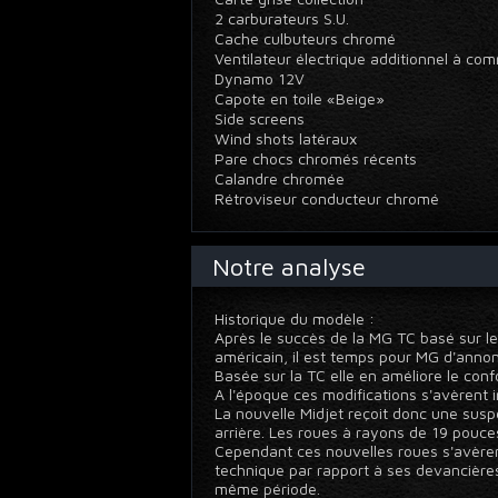
2 carburateurs S.U.
Cache culbuteurs chromé
Ventilateur électrique additionnel à 
Dynamo 12V
Capote en toile «Beige»
Side screens
Wind shots latéraux
Pare chocs chromés récents
Calandre chromée
Rétroviseur conducteur chromé
Notre analyse
Historique du modèle :
Après le succès de la MG TC basé sur le
américain, il est temps pour MG d'annon
Basée sur la TC elle en améliore le confor
A l'époque ces modifications s'avèrent i
La nouvelle Midjet reçoit donc une susp
arrière. Les roues à rayons de 19 pouce
Cependant ces nouvelles roues s'avèren
technique par rapport à ses devancières
même période.