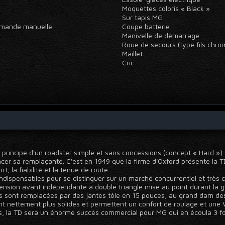
Moquettes coloris « Black »
Sur tapis MG
commande manuelle
Coupe batterie
Manivelle de démarrage
Roue de secours (type fils chr
Maillet
Cric
 principe d'un roadster simple et sans concessions (concept « Hard »)
cer sa remplaçante. C'est en 1949 que la firme d'Oxford présente la T
t, la fiabilité et la tenue de route.
ndispensables pour se distinguer sur un marché concurrentiel et très c
ension avant indépendante à double triangle mise au point durant la g
s sont remplacées par des jantes tôle en 15 pouces, au grand dam des 
t nettement plus solides et permettent un confort de roulage et une 
, la TD sera un énorme succès commercial pour MG qui en écoula 3 foi