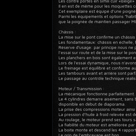
Les contre portes en simili cuir «Beige»
Il en est de même pour les moquettes co
Cet exemplaire est équipé d’une poign
Parmi les équipements et options "habit
que la poignée de maintien passager M
Châssis :
La mise sur le pont confirme un châssis 
Les fondamentaux: châssis en échelle, b
Réserve d'usage: par principe nous ne p
l’essai sur route et de la mise sur le pon
Les planchers en bois sont également en
Lors de l'essai dynamique, nous n'avons 
Le freinage est équilibré et conforme a
Les tambours avant et arrière sont par
Le passage au contrôle technique réalis
Moteur / Transmission :
La mécanique fonctionne parfaitement.
Le 4 cylindres démarre aisément, sans br
disponible en début de diaporama.
La prise des compressions moteur ainsi q
La pression d’huile à froid relevée est 
Au roulage, le moteur prend ses tours s
La fiabilité du moteur est améliorée pa
La boite monte et descend les 4 rappor
Le grip de l’embrayage est bon.