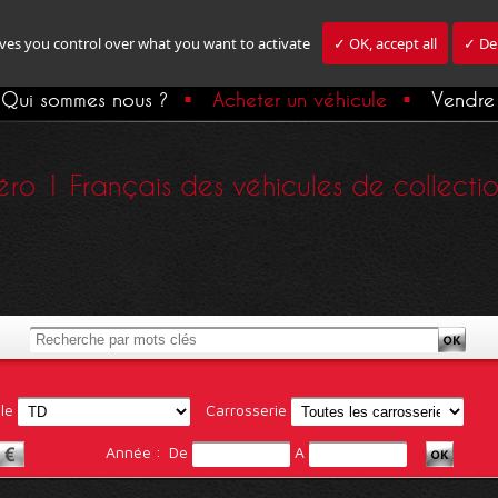
ives you control over what you want to activate
✓ OK, accept all
✓ Den
Qui sommes nous ?
Acheter un véhicule
Vendre 
ro 1 Français des véhicules de collection,
le
Carrosserie
Année :
De
A