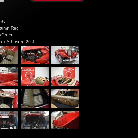
tif
rts
Autumn Red
e/Green
s + AR usure 20%