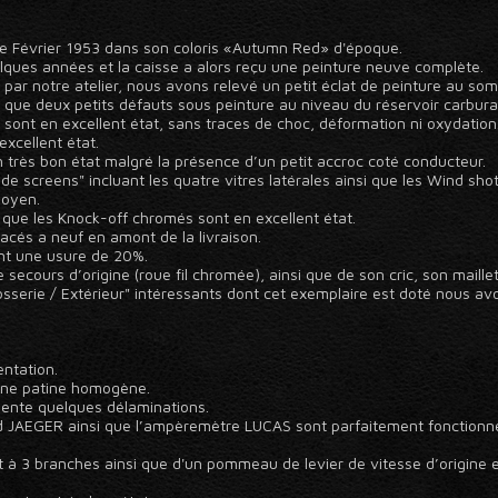
e Février 1953 dans son coloris «Autumn Red» d'époque.
uelques années et la caisse a alors reçu une peinture neuve complète.
e par notre atelier, nous avons relevé un petit éclat de peinture au som
i que deux petits défauts sous peinture au niveau du réservoir carburan
 sont en excellent état, sans traces de choc, déformation ni oxydation
xcellent état.
n très bon état malgré la présence d’un petit accroc coté conducteur.
de screens" incluant les quatre vitres latérales ainsi que les Wind shot
moyen.
i que les Knock-off chromés sont en excellent état.
cés a neuf en amont de la livraison.
nt une usure de 20%.
secours d’origine (roue fil chromée), ainsi que de son cric, son maill
sserie / Extérieur" intéressants dont cet exemplaire est doté nous avo
entation.
e une patine homogène.
sente quelques délaminations.
d JAEGER ainsi que l’ampèremètre LUCAS sont parfaitement fonctionnel
 à 3 branches ainsi que d'un pommeau de levier de vitesse d’origine e