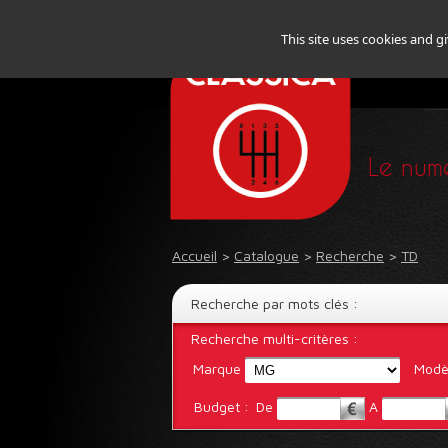
This site uses cookies and g
Le numé
Accueil
>
Catalogue
>
Recherche
>
TD
Recherche par mots clés :
Recherche multi-critères :
Marque
Modè
Budget :
De
A