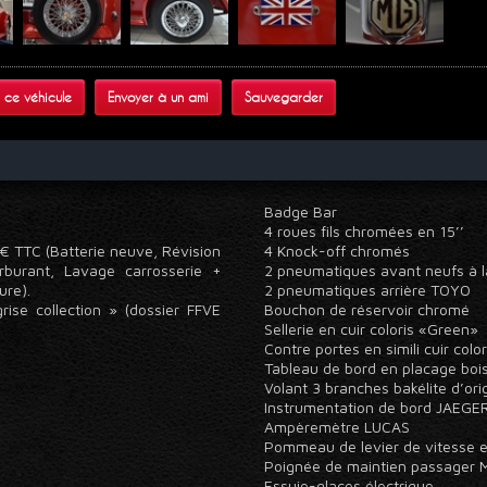
 ce véhicule
Envoyer à un ami
Sauvegarder
Badge Bar
4 roues fils chromées en 15’’
0 € TTC (Batterie neuve, Révision
4 Knock-off chromés
rburant, Lavage carrosserie +
2 pneumatiques avant neufs à l
eure).
2 pneumatiques arrière TOYO
rise collection » (dossier FFVE
Bouchon de réservoir chromé
Sellerie en cuir coloris «Green»
Contre portes en simili cuir col
Tableau de bord en placage boi
Volant 3 branches bakélite d’or
Instrumentation de bord JAEG
Ampèremètre LUCAS
Pommeau de levier de vitesse e
Poignée de maintien passager
Essuie-glaces électrique