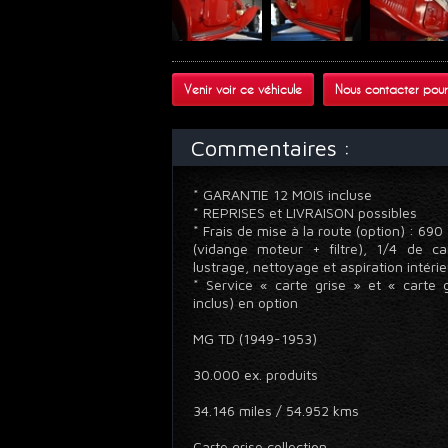
Venir voir ce véhicule
Nous contacter pour
Commentaires :
* GARANTIE 12 MOIS incluse
* REPRISES et LIVRAISON possibles
* Frais de mise à la route (option) : 69
(vidange moteur + filtre), 1/4 de ca
lustrage, nettoyage et aspiration intéri
* Service « carte grise » et « carte g
inclus) en option
MG TD (1949-1953)
30.000 ex. produits
34.146 miles / 54.952 kms
Carte grise collection