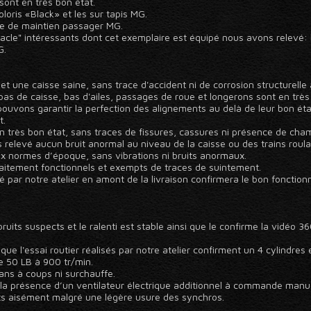
 sont en très bon état.
loris «Black» et les sur tapis MG.
ée de maintien passager MG.
acle" intéressants dont cet exemplaire est équipé nous avons relevé: l
G.
et une caisse saine, sans trace d'accident ni de corrosion structurelle
as de caisse, bas d'ailes, passages de roue et longerons sont en très
ouvons garantir la perfection des alignements au delà de leur bon état 
t.
 très bon état, sans traces de fissures, cassures ni présence de cha
relevé aucun bruit anormal au niveau de la caisse ou des trains roulants
ux normes d’époque, sans vibrations ni bruits anormaux.
faitement fonctionnels et exempts de traces de suintement.
é par notre atelier en amont de la livraison confirmera le bon fonctio
uits suspects et le ralenti est stable ainsi que le confirme la vidéo 3
ue l'essai routier réalisés par notre atelier confirment un 4 cylindres 
de 50 LB à 900 tr/min.
ans à coups ni surchauffe.
r la présence d’un ventilateur électrique additionnel à commande manue
ts aisément malgré une légère usure des synchros.