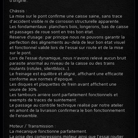
d'origine..
Châssis :
La mise sur le pont confirme une caisse saine, sans trace
d’accident visible ni de corrosion structurelle apparente.
Les fondamentaux: planchers bois, longerons, bas de caisse
et passages de roue sont en très bon état.
Réserve d'usage: par principe nous ne pouvons garantir la
perfection des alignements au-delà de leur bon état visuel
et fonctionnel validé lors de l’essai sur route et de la mise
sur le pont.
Lors de l'essai dynamique, nous n'avons relevé aucun bruit
parasite anormal au niveau de la caisse ou des trains
roulants (rotules, silentblocs...).
Le freinage est équilibré et aligné, affichant une efficacité
conforme aux normes d’époque.
Les disques et plaquettes de frein avant affichent une
usure de 30%.
Les tambours arrière sont parfaitement fonctionnels et
exempts de traces de suintement.
Le passage au contrôle technique réalisé par notre atelier
en amont de la livraison confirmera le bon fonctionnement
de l’ensemble.
Moteur / Transmission :
La mécanique fonctionne parfaitement.
La prise des compressions moteur ainsi que l’essai routier