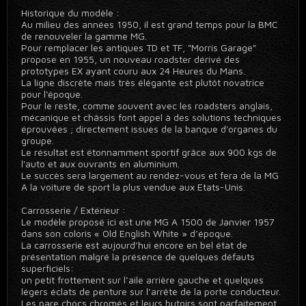
Historique du modèle :
Au milieu des années 1950, il est grand temps pour la BMC
de renouveler la gamme MG.
Pour remplacer les antiques TD et TF, "Morris Garage"
propose en 1955, un nouveau roadster dérivé des
prototypes EX ayant couru aux 24 Heures du Mans.
La ligne discrète mais très élégante est plutôt novatrice
pour l'époque.
Pour le reste, comme souvent avec les roadsters anglais,
mécanique et châssis font appel à des solutions techniques
éprouvées ; directement issues de la banque d'organes du
groupe.
Le résultat est étonnamment sportif grâce aux 900 kgs de
l'auto et aux ouvrants en aluminium.
Le succès sera largement au rendez-vous et fera de la MG
A la voiture de sport la plus vendue aux Etats-Unis.
Carrosserie / Extérieur :
Le modèle proposé ici est une MG A 1500 de Janvier 1957
dans son coloris « Old English White » d’époque.
La carrosserie est aujourd’hui encore en bel état de
présentation malgré la présence de quelques défauts
superficiels:
un petit frottement sur l’aile arrière gauche et quelques
légers éclats de penture sur l’arrête de la porte conducteur.
Les pare chocs chromés et leurs butoirs sont parfaitement