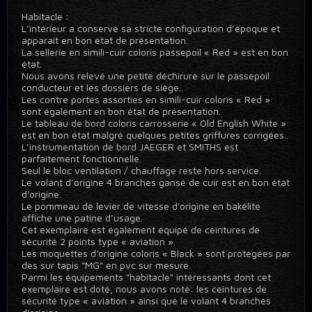
Habitacle :
L’intérieur a conservé sa stricte configuration d’époque et
apparait en bon état de présentation.
La sellerie en simili-cuir coloris passepoil « Red » est en bon
état.
Nous avons relevé une petite déchirure sur le passepoil
conducteur et les dossiers de siège..
Les contre portes assorties en simili-cuir coloris « Red »
sont également en bon état de présentation.
Le tableau de bord coloris carrosserie « Old English White »
est en bon état malgré quelques petites griffures corrigées..
L’instrumentation de bord JAEGER et SMITHS est
parfaitement fonctionnelle.
Seul le bloc ventilation / chauffage reste hors service.
Le volant d’origine 4 branches gansé de cuir est en bon état
d'origine.
Le pommeau de levier de vitesse d'origine en bakélite
affiche une patine d’usage.
Cet exemplaire est également équipé de ceintures de
sécurité 2 points type « aviation ».
Les moquettes d'origine coloris « Black » sont protégées par
des sur tapis "MG" en pvc sur mesure.
Parmi les équipements "habitacle" intéressants dont cet
exemplaire est doté, nous avons noté: les ceintures de
sécurité type « aviation » ainsi que le volant 4 branches