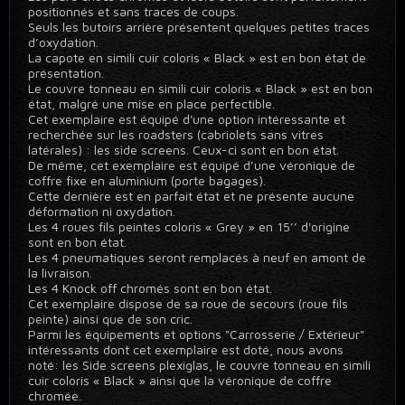
positionnés et sans traces de coups.
Seuls les butoirs arrière présentent quelques petites traces
d’oxydation.
La capote en simili cuir coloris « Black » est en bon état de
présentation.
Le couvre tonneau en simili cuir coloris « Black » est en bon
état, malgré une mise en place perfectible.
Cet exemplaire est équipé d'une option intéressante et
recherchée sur les roadsters (cabriolets sans vitres
latérales) : les side screens. Ceux-ci sont en bon état.
De même, cet exemplaire est équipé d’une véronique de
coffre fixe en aluminium (porte bagages).
Cette dernière est en parfait état et ne présente aucune
déformation ni oxydation.
Les 4 roues fils peintes coloris « Grey » en 15’’ d'origine
sont en bon état.
Les 4 pneumatiques seront remplacés à neuf en amont de
la livraison.
Les 4 Knock off chromés sont en bon état.
Cet exemplaire dispose de sa roue de secours (roue fils
peinte) ainsi que de son cric.
Parmi les équipements et options "Carrosserie / Extérieur"
intéressants dont cet exemplaire est doté, nous avons
noté: les Side screens plexiglas, le couvre tonneau en simili
cuir coloris « Black » ainsi que la véronique de coffre
chromée.