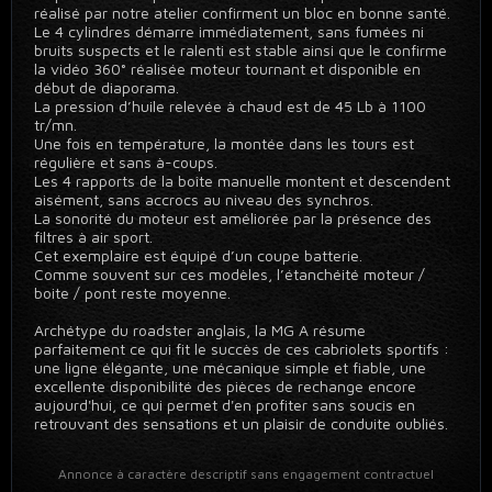
réalisé par notre atelier confirment un bloc en bonne santé.
Le 4 cylindres démarre immédiatement, sans fumées ni
bruits suspects et le ralenti est stable ainsi que le confirme
la vidéo 360° réalisée moteur tournant et disponible en
début de diaporama.
La pression d’huile relevée à chaud est de 45 Lb à 1100
tr/mn.
Une fois en température, la montée dans les tours est
régulière et sans à-coups.
Les 4 rapports de la boîte manuelle montent et descendent
aisément, sans accrocs au niveau des synchros.
La sonorité du moteur est améliorée par la présence des
filtres à air sport.
Cet exemplaire est équipé d’un coupe batterie.
Comme souvent sur ces modèles, l’étanchéité moteur /
boite / pont reste moyenne.
Archétype du roadster anglais, la MG A résume
parfaitement ce qui fit le succès de ces cabriolets sportifs :
une ligne élégante, une mécanique simple et fiable, une
excellente disponibilité des pièces de rechange encore
aujourd'hui, ce qui permet d'en profiter sans soucis en
retrouvant des sensations et un plaisir de conduite oubliés.
Annonce à caractère descriptif sans engagement contractuel