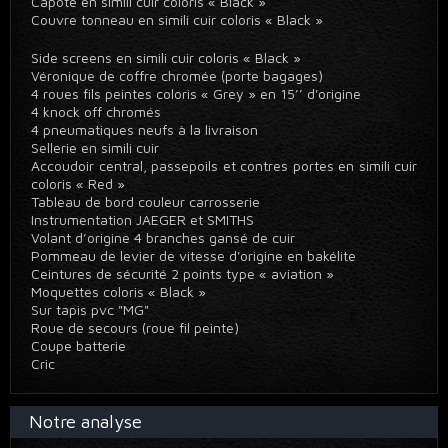
Capote en simili cuir coloris « Black »
Couvre tonneau en simili cuir coloris « Black »
Side screens en simili cuir coloris « Black »
Véronique de coffre chromée (porte bagages)
4 roues fils peintes coloris « Grey » en 15’’ d'origine
4 knock off chromés
4 pneumatiques neufs à la livraison
Sellerie en simili cuir
Accoudoir central, passepoils et contres portes en simili cuir
coloris « Red »
Tableau de bord couleur carrosserie
Instrumentation JAEGER et SMITHS
Volant d’origine 4 branches gansé de cuir
Pommeau de levier de vitesse d'origine en bakélite
Ceintures de sécurité 2 points type « aviation »
Moquettes coloris « Black »
Sur tapis pvc "MG"
Roue de secours (roue fil peinte)
Coupe batterie
Cric
Notre analyse