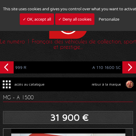
This site uses cookies and gives you control over what you want to activa
✓ OK, accept all
✓ Deny all cookies
Personalize
Le numéro 1 Français des véhicules de collection, sport
et prestige...
999 R
A 110 1600 SC
accès au catalogue
retour à la marque
MG - A 1500
31 900 €