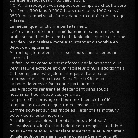
NOTA : Un rodage avec respect des temps de chauffe sera
à prévoir: 500 kms à 2500 tours maxi, puis 1000 kms à
3500 tours maxi suivi d'une vidange + contrôle de serrage
culasse.
La mécanique fonctionne parfaitement.
Le 4 cylindres démarre immédiatement, sans fumées ni
bruits suspects et le ralenti est stable ainsi que le confirme
la vidéo 360° réalisée moteur tournant et disponible en
début de diaporama.
Au roulage, le moteur prend ses tours sans à coups ni
surchauffe.
La fiabilité mécanique est renforcée par la présence d’un
ventilateur électrique et d’un radiateur d’huile additionnels.
Cet exemplaire est également équipé d'une option
intéressante : une culasse Sans Plomb 98 neuve.
La boîte de vitesse fonctionne parfaitement.
Les 4 rapports rentrent et descendent sans soucis
notamment au niveau des synchros.
Le grip de l’embrayage est bon.Le kit complet a été
remplacé en 2024: disque + mécanisme + butée.
Comme souvent sur ces modèles, l’étanchéité moteur /
boîte / pont reste moyenne.
Parmi les accessoires et équipements « Moteur /
Transmission » intéressants dont cet exemplaire est doté
nous avons relevé: le ventilateur électrique et le radiateur
d’huile additionnels ainsi que la culasse Sans Plomb 98