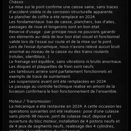
Châssis :
La mise sur le pont confirme une caisse saine, sans traces
d’accident visible ni de corrosion structurelle apparente.
Le plancher de coffre a été remplacé en 2024.
Les fondamentaux: bas de caisse, planchers, bas d'ailes,
passages de roue et longerons sont en bon état.
Réserve d’usage : par principe nous ne pouvons garantir
ces éléments au-delà de leur bon état visuel et fonctionnel
validé lors de l’essai sur route et de la mise sur le pont.
Lors de l'essai dynamique, nous n'avons relevé aucun bruit
anormal au niveau de la caisse ou des trains roulants
(rotules, silentblocs...).
Le freinage est équilibré, sans vibrations ni bruits anormaux.
Les disques et plaquettes de frein sont neufs.
Les tambours arrière sont parfaitement fonctionnels et
exempts de trace de suintement.
Les suspensions avant ont été remplacées en 2024.
Le passage au contrôle technique réalisé en amont de la
livraison confirmera le bon fonctionnement de l’ensemble.
Moteur / Transmission :
La mécanique a été restaurée en 2024. A cette occasion les
opérations suivantes ont été réalisées: pose d'une culasse
sans plomb 98 neuve, joint de culasse neuf, dépose et
ouverture du bloc moteur, installation de 4 pistons neufs et
de 4 jeux de segments neufs, réalésage des 4 cylindres,
contrôle et rectification du vilebrequin.