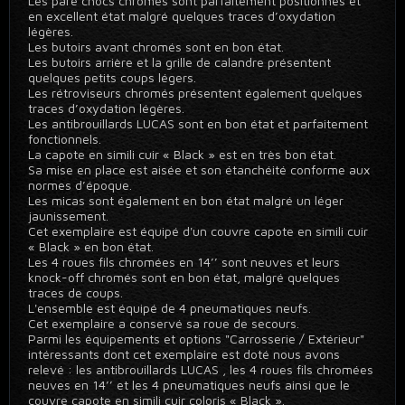
Les pare chocs chromés sont parfaitement positionnés et
en excellent état malgré quelques traces d’oxydation
légères.
Les butoirs avant chromés sont en bon état.
Les butoirs arrière et la grille de calandre présentent
quelques petits coups légers.
Les rétroviseurs chromés présentent également quelques
traces d’oxydation légères.
Les antibrouillards LUCAS sont en bon état et parfaitement
fonctionnels.
La capote en simili cuir « Black » est en très bon état.
Sa mise en place est aisée et son étanchéité conforme aux
normes d’époque.
Les micas sont également en bon état malgré un léger
jaunissement.
Cet exemplaire est équipé d'un couvre capote en simili cuir
« Black » en bon état.
Les 4 roues fils chromées en 14’’ sont neuves et leurs
knock-off chromés sont en bon état, malgré quelques
traces de coups.
L'ensemble est équipé de 4 pneumatiques neufs.
Cet exemplaire a conservé sa roue de secours.
Parmi les équipements et options "Carrosserie / Extérieur"
intéressants dont cet exemplaire est doté nous avons
relevé : les antibrouillards LUCAS , les 4 roues fils chromées
neuves en 14’’ et les 4 pneumatiques neufs ainsi que le
couvre capote en simili cuir coloris « Black ».