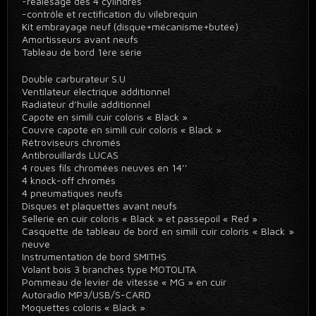
-réalésage des 4 cylindres
-contrôle et rectification du vilebrequin
Kit embrayage neuf (disque+mécanisme+butée)
Amortisseurs avant neufs
Tableau de bord 1ère série
Double carburateur S.U
Ventilateur électrique additionnel
Radiateur d’huile additionnel
Capote en simili cuir coloris « Black »
Couvre capote en simili cuir coloris « Black »
Rétroviseurs chromés
Antibrouillards LUCAS
4 roues fils chromées neuves en 14’’
4 knock-off chromés
4 pneumatiques neufs
Disques et plaquettes avant neufs
Sellerie en cuir coloris « Black » et passepoil « Red »
Casquette de tableau de bord en simili cuir coloris « Black »
neuve
Instrumentation de bord SMITHS
Volant bois 3 branches type MOTOLITA
Pommeau de levier de vitesse « MG » en cuir
Autoradio MP3/USB/S-CARD
Moquettes coloris « Black »