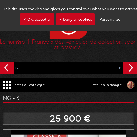
This site uses cookies and gives you control over what you want to activa
✓ OK, accept all
✓ Deny all cookies
Personalize
Le numéro 1 Français des véhicules de collection, sport
et prestige...
B
B
accès au catalogue
retour à la marque
MG - B
25 900 €