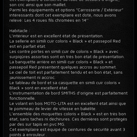
son cric ainsi que son maillet.
Parmi les équipements et options "Carrosserie / Extérieur"
intéressants dont cet exemplaire est doté, nous avons
relevé: Les 4 roues fils chromées en 14’’
Habitacle :
L’intérieur est en excellent état de présentation.
La sellerie en simili cuir coloris « Black » et passepoil Red
est en parfait état.
Les contre portes en simili cuir de coloris « Black » avec
surpiqûres assorties sont en très bon état de présentation.
La banquette arrière en simili cuir coloris « Black » et
passepoil Red présentent quelques accros au sommet.
Le ciel de toit est parfaitement tendu et en bon état, sans
jaunissement ni accroc.
Le tableau de bord et sa casquette en simili cuir coloris «
Black » sont en excellent état.
L’instrumentation de bord SMITHS d’origine est parfaitement
fonctionnelle.
Le volant en bois MOTO-LITA est en excellent état ainsi que
le pommeau de levier de vitesse en bakélite.
L’ensemble des moquettes coloris « Black » est en très bon
état, sans taches ni déchirures. Ces dernières sont protégés
par des sur tapis en pvc MG.
Cet exemplaire est équipé de ceintures de sécurité avant 3
points à enrouleur .