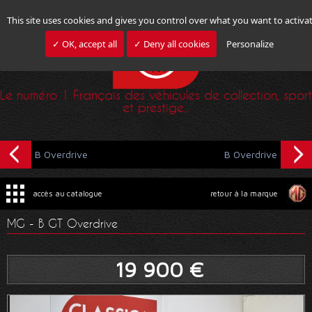
This site uses cookies and gives you control over what you want to activa
✓ OK, accept all
✓ Deny all cookies
Personalize
Le numéro 1 Français des véhicules de collection, sport
et prestige...
B Overdrive
B Overdrive
accès au catalogue
retour à la marque
MG - B GT Overdrive
19 900 €