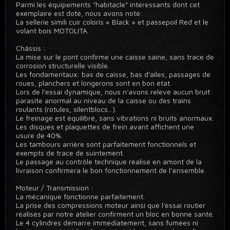
Parmi les équipements "habitacle" intéressants dont cet
exemplaire est doté, nous avons noté:
La sellerie simili cuir coloris « Black » et passepoil Red et le
volant bois MOTOLITA.
Châssis :
La mise sur le pont confirme une caisse saine, sans trace de
corrosion structurelle visible.
Les fondamentaux: bas de caisse, bas d'ailes, passages de
roues, planchers et longerons sont en bon état.
Lors de l'essai dynamique, nous n'avons relevé aucun bruit
parasite anormal au niveau de la caisse ou des trains
roulants (rotules, silentblocs...).
Le freinage est équilibré, sans vibrations ni bruits anormaux.
Les disques et plaquettes de frein avant affichent une
usure de 40%.
Les tambours arrière sont parfaitement fonctionnels et
exempts de trace de suintement.
Le passage au contrôle technique réalisé en amont de la
livraison confirmera le bon fonctionnement de l’ensemble.
Moteur / Transmission :
La mécanique fonctionne parfaitement.
La prise des compressions moteur ainsi que l'essai routier
réalisés par notre atelier confirment un bloc en bonne santé.
Le 4 cylindres démarre immédiatement, sans fumées ni