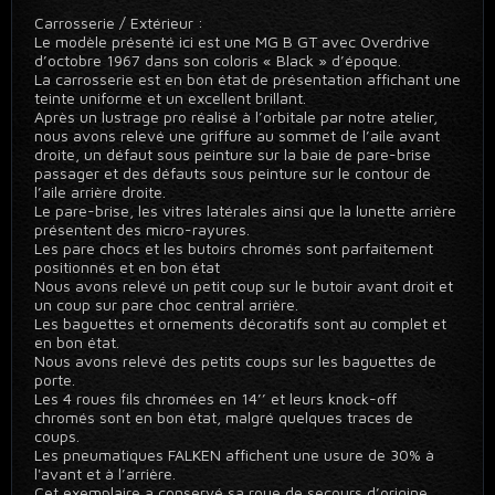
Carrosserie / Extérieur :
Le modèle présenté ici est une MG B GT avec Overdrive
d’octobre 1967 dans son coloris « Black » d’époque.
La carrosserie est en bon état de présentation affichant une
teinte uniforme et un excellent brillant.
Après un lustrage pro réalisé à l’orbitale par notre atelier,
nous avons relevé une griffure au sommet de l’aile avant
droite, un défaut sous peinture sur la baie de pare-brise
passager et des défauts sous peinture sur le contour de
l’aile arrière droite.
Le pare-brise, les vitres latérales ainsi que la lunette arrière
présentent des micro-rayures.
Les pare chocs et les butoirs chromés sont parfaitement
positionnés et en bon état
Nous avons relevé un petit coup sur le butoir avant droit et
un coup sur pare choc central arrière.
Les baguettes et ornements décoratifs sont au complet et
en bon état.
Nous avons relevé des petits coups sur les baguettes de
porte.
Les 4 roues fils chromées en 14’’ et leurs knock-off
chromés sont en bon état, malgré quelques traces de
coups.
Les pneumatiques FALKEN affichent une usure de 30% à
l'avant et à l’arrière.
Cet exemplaire a conservé sa roue de secours d’origine,