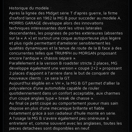
Historique du modèle :
Après la lignée des Midget série T d'après guerre, la firme
d'oxford lance en 1962 la MG B pour succéder au modèle A.
MORRIS GARAGE développe alors des innovations
techniques intéressantes dont les vitres latérales
descendantes, les poignées de portes extérieures (absentes
sur la « A ») et surtout une coque autoporteuse plus légère
et plus rigide permettant d'améliorer sensiblement les
qualités dynamiques et la tenue de route de la B face à des
concurrentes telles que TRIUMPH ou MORGAN proposant
encore l'antique « châssis séparé ».
Parallèlement à la version B roadster stricte 2 places, MG
développe également une version « coupé 2+2 » proposant
2 places d'appoint à l’arrière dans le but de conquérir de
nouveaux clients : ce sera la GT.
Aujourd'hui éligible en « VH », la MG B GT permet d'allier la
polyvalence d'une automobile capable de rouler
quotidiennement dans un confort acceptable, aux charmes
d'un coupé anglais typé « break de chasse ».
Au final ce petit coupé au comportement joueur mais sain
dispose en plus d'une mécanique brillante et fiable
notamment grâce à son radiateur d'huile monté en série.
A l'usage la MG B s'avère également peu onéreuse à
entretenir et, comme souvent avec les anglaises, toutes les
pièces détachées sont disponibles en neuf.