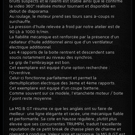
bruits suspects et le ralenti est stable ainsi que le confirme
la vidéo 360° réalisée moteur tournant et disponible en
début de diaporama.
Au roulage, le moteur prend ses tours sans à-coups ni
surchauffe.
La pression d’huile relevée à froid par notre atelier est de
90 Lb à 1000 tr/min.
La fiabilité mécanique est renforcée par la présence d’un
radiateur d’huile additionnel ainsi que d’un ventilateur
électrique additionnel.
Les 4 rapports de la boite rentrent et descendent sans
soucis notamment au niveau des synchros.
Le grip de l’embrayage est bon.
Cet exemplaire est équipé d'une option recherchée :
l'Overdrive.
Celui-ci fonctionne parfaitement et permet la
démultiplication électrique des 3ème et 4ème rapports.
Cet exemplaire est équipé d’un coupe batterie.
Comme souvent sur ce modèle, l’étanchéité moteur / boîte
/ pont reste moyenne.
La MG B GT résume ce que les anglais ont su faire de
meilleur: une ligne élégante et racée, une mécanique fiable
et performante. Sa cote en hausse régulière, plutôt plus
élevée que ses concurrentes TRIUMPH, traduit l'excellente
réputation de ce petit break de chasse plein de charme et
plaisant à conduire. Valeur sûre et reconnue, la MG B GT est