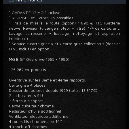
* GARANTIE 12 MOIS incluse
* REPRISES et LIVRAISON possibles
* Frais de mise à la route (option) : 690 € TTC (Batterie
neuve, Révision (vidange moteur + filtre), 1/4 de carburant,
Lavage carrosserie + lustrage, nettoyage et aspiration
intérieure).
* Service « carte grise » et « carte grise collection » (dossier
FFVE inclus) en option
MG B GT Overdrive(1965 - 1980)
125 282 ex. produits
Overdrive sur les 3ème et 4ème rapports.
Carte grise 4 places
Dossier de factures depuis 1999 (total: 13.317€)
2 carburateurs S.U
2 filtres à air sport
Cache culbuteur chromé
Radiateur d'huile additionnel
Ventilateur électrique additionnel
4 roues fils chromées en 14’’
4 knock-off chromés